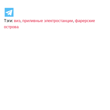
Тэги:
виэ
,
приливные электростанции
,
фарерские
острова