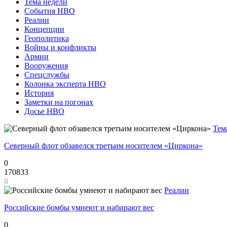
Тема недели
События НВО
Реалии
Концепции
Геополитика
Войны и конфликты
Армии
Вооружения
Спецслужбы
Колонка эксперта НВО
История
Заметки на погонах
Досье НВО
Тем
Северный флот обзавелся третьим носителем «Циркона»
0
170833
8
Реалии
Российские бомбы умнеют и набирают вес
0