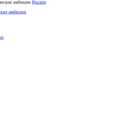
Реалии
ские амбиции
ах