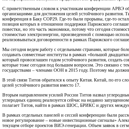
С приветственным словом к участникам конференции АРВЭ об
организациями для достижения целей устойчивого развития. Тит
конференция в Баку СОР29. Где-то были прорывы, где-то остали
позиция которых в отношении поддержки Парижского соглашени
повестки, но это часть экономики, потому что сегодня стоимо
стоимостью электроэнергии, произведенной с помощью использо
реализовываться договоренности в рамках Парижского соглаше
Мы сегодня ведем работу с отдельными странами, которые бо
создавать совместные институты в рамках «большой двадцатки
который провозглашен годом устойчивого развития, создать сов
которые тоже сегодня под большим вопросом. Это связано с те
государствами – членами ООН в 2015 году. Поэтому мы должн
В этой связи Титов обратился к опыту Китая. Китай, по его сл
целей устойчивого развития вместо 17.
Вторым направлением усилий России Титов назвал углеродные
углеродных единиц реализуется сейчас на недавно запущенном 
полагает Титов, найти в рамках ШОС, БРИКС и других между
В рамках отдельных панелей и сессий конференции были рассм
новое регулирование – новые инвестиционные сигналы» Алекс
текущем отборе проектов ВИЭ-генерации. Объем заявок в сегме