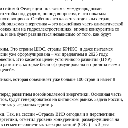
Российской Федерации по связям с международными
о чтобы под ударом, но под вопросом, и это показала
ного вопросов. Особенно это касается отдельных стран,
обновляемая энергетика – это важнейшая часть климатической
новках или на гидроэлектростанциях, вполне конкурентна со
и она будет развиваться независимо от того, как будут
еским. Это страны ШОС, страны БРИКС, и даже пытаемся
сии уже сформулирована – мы предлагаем в 2025 году,
вестки. Это касается целей устойчивого развития (ЦУР),
ого развития, которые были сформулированы и приняты всеми
целей».
тивой, которая объединяет уже больше 100 стран и имеет 8
еред развитием возобновляемой энергетики. Основная часть
ов, будут генерироваться на китайском рынке. Задача России,
ничных углеродных единиц.
. Так, на сессии «Отрасль ВИЭ сегодня и в перспективе:
ргетики, отметил уровень конкуренции, развернувшейся на
в сегменте солнечных электростанций (СЭС) – в 3 раза.