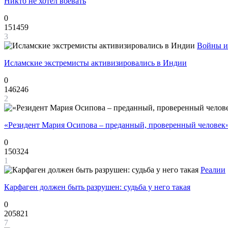
Никто не хотел воевать
0
151459
3
Войны и
Исламские экстремисты активизировались в Индии
0
146246
2
«Резидент Мария Осипова – преданный, проверенный человек
0
150324
1
Реалии
Карфаген должен быть разрушен: судьба у него такая
0
205821
7