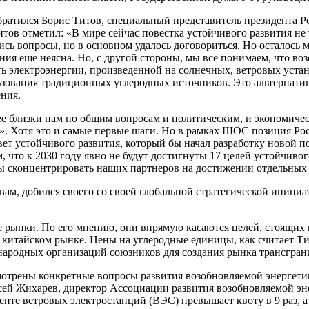
ратился Борис Титов, специальный представитель президента 
ов отметил: «В мире сейчас повестка устойчивого развития не т
сь вопросы, но в основном удалось договориться. Но осталось м
я еще неясна. Но, с другой стороны, мы все понимаем, что воз
сть электроэнергии, произведенной на солнечных, ветровых уста
вания традиционных углеродных источников. Это альтернатива, 
ния.
лее близки нам по общим вопросам и политическим, и экономич
». Хотя это и самые первые шаги. Но в рамках ШОС позиция Рос
ет устойчивого развития, который бы начал разработку новой по
м, что к 2030 году явно не будут достигнуты 17 целей устойчив
ы сконцентрировать наших партнеров на достижении отдельных 
овам, добился своего со своей глобальной стратегической инициа
 рынки. По его мнению, они впрямую касаются целей, стоящих п
китайском рынке. Цены на углеродные единицы, как считает Тит
народных организаций союзников для создания рынка трансгра
отрены конкретные вопросы развития возобновляемой энергетики
ей Жихарев, директор Ассоциации развития возобновляемой эне
нте ветровых электростанций (ВЭС) превышает квоту в 9 раз, а 