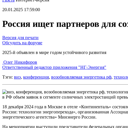
20.01.2025 17:59:00
Россия ищет партнеров для с
Версия для печати
Обсудить на форуме
2025-й объявлен в мире годом устойчивого развития
Олег Никифоров
Ответственный редактор приложения "НГ-Энергия"
Тэги:
виэ
,
конференция
,
возобновляемая энергетика рф
,
технол
в РФ объем заявок в сегменте солнечных электростанций превыша
18 декабря 2024 года в Москве в отеле «Континенталь» состо
России: технологии энергоперехода», организованная Ассоци
энергетического агентства» Минэнерго России.
На мероприятии выступили представители федеральных органо