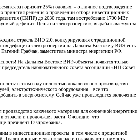
тремятся за горизонт 25% годовых, – отличное подтверждение
его принятия решения о проведении отбора инвестиционных
развития (СИПР) до 2030 года, там востребовано 1700 МВт
руемый дефицит. Цены на электроэнергию, вырабатываемую за
бходима отрасль ВИЭ 2.0, конкурирующая с традиционной
ытия дефицита электроэнергии на Дальнем Востоке у ВИЭ есть
 Евгений Грабчак, заместитель министра энергетики РФ.
сность! На Дальнем Востоке ВИЭ-объекты появятся только
л председатель наблюдательного совета ассоциации «НП Совет
енность: в этом году полностью локализовано производство
улей, электротехнического оборудования – все это
добавить в энергосистему. Сейчас уже производится включение
л производство ключевого материала для солнечной энергетики
в отрасли и продолжает расти. Очевидно, что
ице-президент Газпромбанка.
входим в инвестиционные проекты, в том числе с процентной
ый. Традиционные меры поддержки сглаживают стоимость