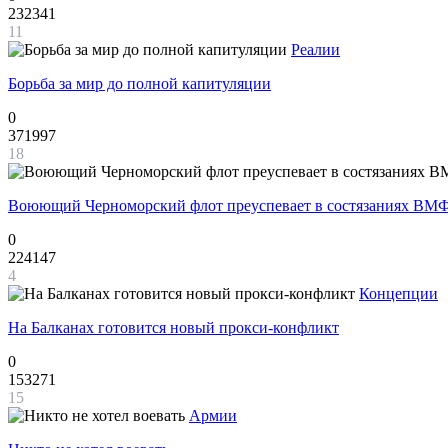
232341
11
Реалии
Борьба за мир до полной капитуляции
0
371997
18
Воюющий Черноморский флот преуспевает в состязаниях ВМФ
0
224147
4
Концепции
На Балканах готовится новый прокси-конфликт
0
153271
15
Армии