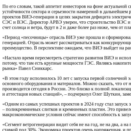
По его словам, такой аппетит инвесторов на фоне актуальной 
устойчивости сектора и серьезности намерений в дальнейшем
проектов ВИЭ-генерации в целях закрытия дефицита электриче
СЭС и ВЭС. Директор АРВЭ уверен, что строительство ВЭС и
счет солнца и ветра, будут в 2 и даже более раз ниже, чем от
«Период «песочницы» отрасль ВИЭ уже прошла и сформировала
генерацией. Отрасль может рассматриваться как конкурирующи
преимущество. В перспективе ожидаем, что ВИЭ выйдет на ране
«Настало время пересмотреть стратегию развития ВИЭ и испо
потому, что там есть крупные мощности ГЭС. Являясь накопит
рынка» Павел Сниккарс.
«В этом году исполнилось 10 лет с запуска первой солнечной 
основного оборудования и материалов. Можно сказать, что от н
производится сегодня в России. Это близко к полной локализа
и аттестация новых станций», – подчеркнул Олег Шуткин, за
«Одним из самых успешных проектов в 2024 году стал запуск 
– поликремниевых слитков и кремниевых пластин. Это привело 
макроэкономические условия сейчас имеют способность к зап
«Сегмент ветрогенерации видит себя не на год, не на два, а н
ставкой под 30%. Экономика проектов очень напряженная, и 