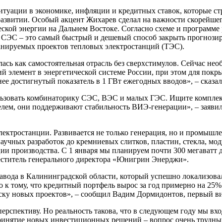
ситуации в экономике, инфляции и кредитных ставок, которые с
 развитии. Особый акцент Жихарев сделал на важности скорейш
ской энергии на Дальнем Востоке. Согласно схеме и программе 
 СЭС – это самый быстрый и дешевый способ закрыть прогнози
 планируемых проектов тепловых электростанций (ТЭС).
сь как самостоятельная отрасль без сверхстимулов. Сейчас нео
й элемент в энергетической системе России, при этом для покр
е достигнутый показатель в 1 ГВт ежегодных вводов», – сказал
льзовать комбинаторику СЭС, ВЭС и малых ГЭС. Ищите комплек
елем, они поддерживают стабильность ВИЭ-генерации», – заяви
электростанции. Развивается не только генерация, но и промышл
аучных разработок до кремниевых слитков, пластин, стекла, мод
ции производства. С 1 января мы планируем почти 300 мегаватт 
меститель генерального директора «Юнигрин Энерджи».
завода в Калининградской области, который успешно локализова
к тому, что кредитный портфель вырос за год примерно на 25% 
уску новых проектов», – сообщил Вадим Дормидонтов, первый в
а перспективу. Но реальность такова, что в следующем году мы 
принятие новых инвестиционных решений – вопрос очень трудн