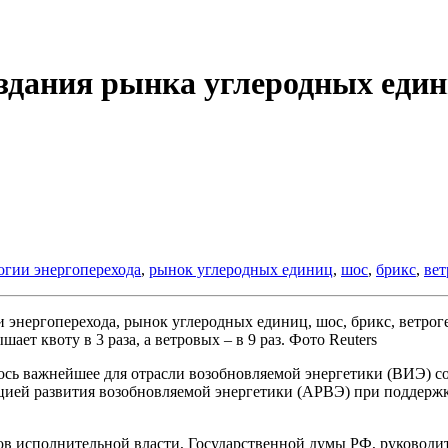
оздания рынка углеродных еди
огии энергоперехода
,
рынок углеродных единиц
,
шос
,
брикс
,
вет
ет квоту в 3 раза, а ветровых – в 9 раз. Фото Reuters
ялось важнейшее для отрасли возобновляемой энергетики (ВИЭ) 
ацией развития возобновляемой энергетики (АРВЭ) при поддерж
в исполнительной власти, Государственной думы РФ, руководит