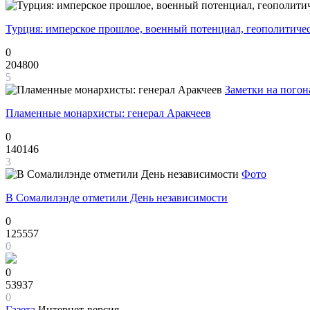
Турция: имперское прошлое, военный потенциал, геополитиче
0
204800
5
Заметки на погон
Пламенные монархисты: генерал Аракчеев
0
140146
3
Фото
В Сомалилэнде отметили День независимости
0
125557
0
0
53937
0
Газета
Интернет-версия