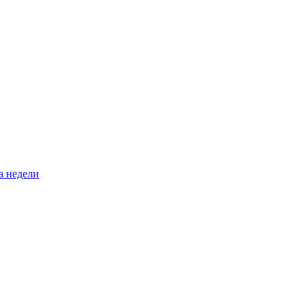
а недели