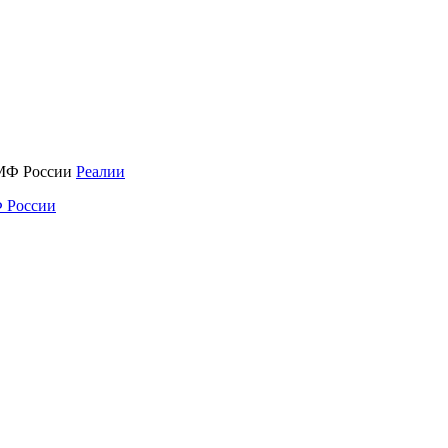
Реалии
 России