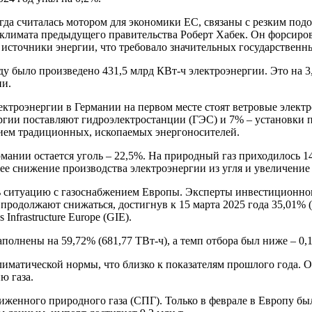
гда считалась мотором для экономики ЕС, связаны с резким под
климата предыдущего правительства Роберт Хабек. Он форсиров
источники энергии, что требовало значительных государственн
ду было произведено 431,5 млрд КВт-ч электроэнергии. Это на 3
ии.
ектроэнергии в Германии на первом месте стоят ветровые элект
ргии поставляют гидроэлектростанции (ГЭС) и 7% – установки 
нием традиционных, ископаемых энергоносителей.
нии остается уголь – 22,5%. На природный газ приходилось 14,
е снижение производства электроэнергии из угля и увеличение 
ть ситуацию с газоснабжением Европы. Эксперты инвестиционно
родолжают снижаться, достигнув к 15 марта 2025 года 35,01% (4
Infrastructure Europe (GIE).
полнены на 59,72% (681,77 ТВт-ч), а темп отбора был ниже – 0,1
лиматической нормы, что близко к показателям прошлого года. О
ю газа.
женного природного газа (СПГ). Только в феврале в Европу был