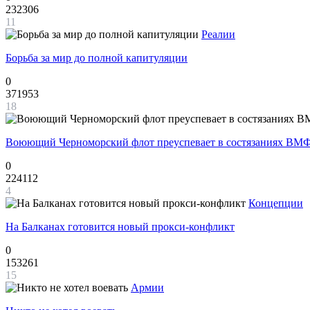
232306
11
Реалии
Борьба за мир до полной капитуляции
0
371953
18
Воюющий Черноморский флот преуспевает в состязаниях ВМФ
0
224112
4
Концепции
На Балканах готовится новый прокси-конфликт
0
153261
15
Армии