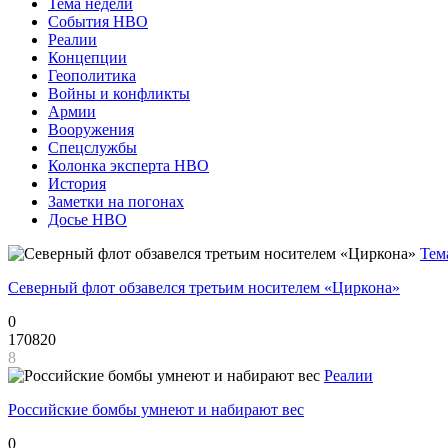
Тема недели
События НВО
Реалии
Концепции
Геополитика
Войны и конфликты
Армии
Вооружения
Спецслужбы
Колонка эксперта НВО
История
Заметки на погонах
Досье НВО
Тем
Северный флот обзавелся третьим носителем «Циркона»
0
170820
8
Реалии
Российские бомбы умнеют и набирают вес
0