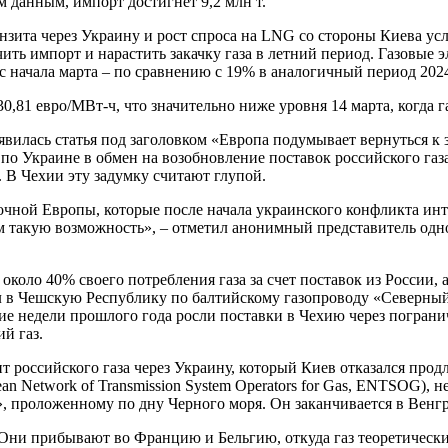
м данным, импорт достигнет 9,2 млн т.
транзита через Украину и рост спроса на LNG со стороны Киева 
личить импорт и нарастить закачку газа в летний период. Газов
с начала марта – по сравнению с 19% в аналогичный период 2024
0,81 евро/МВт-ч, что значительно ниже уровня 14 марта, когда г
появилась статья под заголовком «Европа подумывает вернуться 
по Украине в обмен на возобновление поставок российского газ
 В Чехии эту задумку считают глупой.
очной Европы, которые после начала украинского конфликта инт
ем такую возможность», – отметил анонимный представитель одно
оло 40% своего потребления газа за счет поставок из России, а
ал в Чешскую Республику по балтийскому газопроводу «Северный
дние недели прошлого года росли поставки в Чехию через погран
й газ.
зит российского газа через Украину, который Киев отказался про
n Network of Transmission System Operators for Gas, ENTSOG), 
, проложенному по дну Черного моря. Он заканчивается в Венг
. Они прибывают во Францию и Бельгию, откуда газ теоретическ