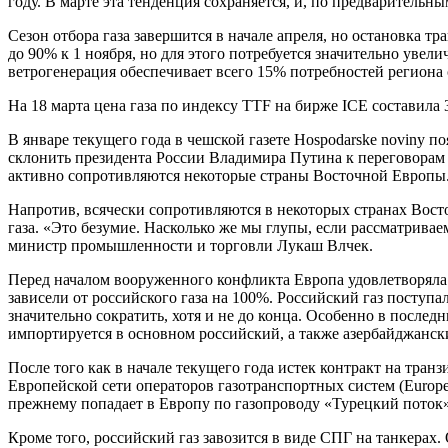
году. В марте эта тенденция сохраняется, и, по предварительны
Сезон отбора газа завершится в начале апреля, но остановка 
до 90% к 1 ноября, но для этого потребуется значительно уве
ветрогенерация обеспечивает всего 15% потребностей региона 
На 18 марта цена газа по индексу TTF на бирже ICE составила 3
В январе текущего года в чешской газете Hospodarske noviny 
склонить президента России Владимира Путина к переговорам 
активно сопротивляются некоторые страны Восточной Европы.
Напротив, всячески сопротивляются в некоторых странах Вост
газа. «Это безумие. Насколько же мы глупы, если рассматрива
министр промышленности и торговли Лукаш Влчек.
Перед началом вооруженного конфликта Европа удовлетворяла ок
зависели от российского газа на 100%. Российский газ поступ
значительно сократить, хотя и не до конца. Особенно в после
импортируется в основном российский, а также азербайджански
После того как в начале текущего года истек контракт на тран
Европейской сети операторов газотранспортных систем (Europea
прежнему попадает в Европу по газопроводу «Турецкий поток»
Кроме того, российский газ завозится в виде СПГ на танкерах