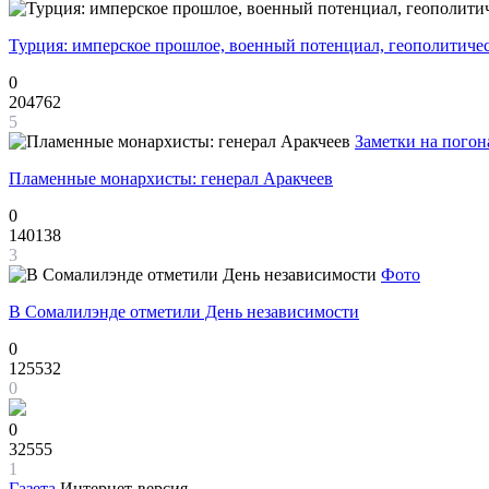
Турция: имперское прошлое, военный потенциал, геополитиче
0
204762
5
Заметки на погон
Пламенные монархисты: генерал Аракчеев
0
140138
3
Фото
В Сомалилэнде отметили День независимости
0
125532
0
0
32555
1
Газета
Интернет-версия