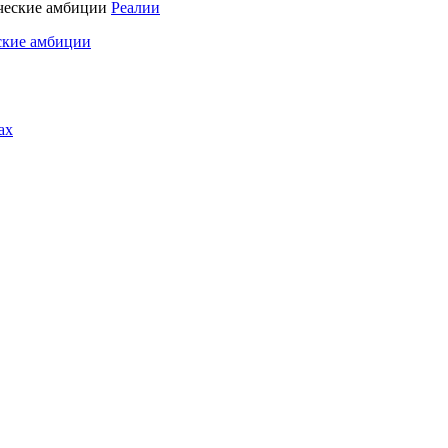
Реалии
ские амбиции
ах