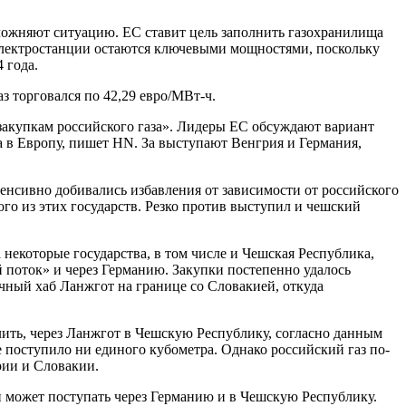
усложняют ситуацию. ЕС ставит цель заполнить газохранилища
ые электростанции остаются ключевыми мощностями, поскольку
 года.
аз торговался по 42,29 евро/МВт-ч.
к закупкам российского газа». Лидеры ЕС обсуждают вариант
а в Европу, пишет HN. За выступают Венгрия и Германия,
енсивно добивались избавления от зависимости от российского
го из этих государств. Резко против выступил и чешский
 некоторые государства, в том числе и Чешская Республика,
 поток» и через Германию. Закупки постепенно удалось
ичный хаб Ланжгот на границе со Словакией, откуда
длить, через Ланжгот в Чешскую Республику, согласно данным
не поступило ни единого кубометра. Однако российский газ по-
рии и Словакии.
и может поступать через Германию и в Чешскую Республику.