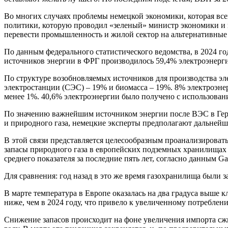
Во многих случаях проблемы немецкой экономики, которая все
политики, которую проводил «зеленый» министр экономики и 
перевести промышленность и жилой сектор на альтернативные 
По данным федерального статистического ведомства, в 2024 го
источников энергии в ФРГ производилось 59,4% электроэнерг
По структуре возобновляемых источников для производства эл
электростанции (СЭС) – 19% и биомасса – 19%. 8% электроэне
менее 1%. 40,6% электроэнергии было получено с использова
По значению важнейшим источником энергии после ВЭС в Герма
и природного газа, немецкие эксперты предполагают дальнейше
В этой связи представляется целесообразным проанализирова
запасы природного газа в европейских подземных хранилищах п
среднего показателя за последние пять лет, согласно данным Gas 
Для сравнения: год назад в это же время газохранилища были за
В марте температура в Европе оказалась на два градуса выше к
ниже, чем в 2024 году, что привело к увеличенному потреблени
Снижение запасов происходит на фоне увеличения импорта сжи