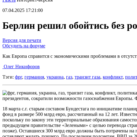
07.04.2025 17:21:00
Берлин решил обойтись без р
Версия для печати
Обсудить на форуме
Как Европа справится с экономическими проблемами в отсутст
Олег Никифоров
Тэги:
фрг
,
германия
,
украина
,
газ
,
транзит газа
,
конфликт
,
поли
президентов, сократили возможности газоснабжения Европы.
18 марта с.г. старым составом Бундестага по инициативе пл
фонд в размере 500 млрд евро, рассчитанный на 12 лет. Извест
поскольку по закону эти территориальные образования самосто
предыдущем правительстве «Зелеными» с целью перевода стран
позже). Оставшиеся 300 млрд евро должны быть потрачены на
оставляют желать лучшего. По последним подсчетам, ВВП за 20