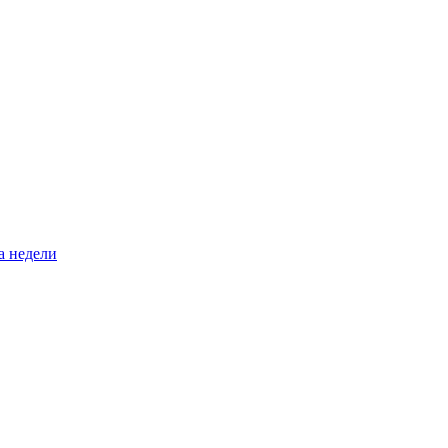
а недели