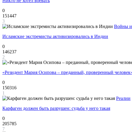
Никто не хотел воевать
0
151447
3
Войны и
Исламские экстремисты активизировались в Индии
0
146237
2
«Резидент Мария Осипова – преданный, проверенный человек
0
150316
1
Реалии
Карфаген должен быть разрушен: судьба у него такая
0
205785
7