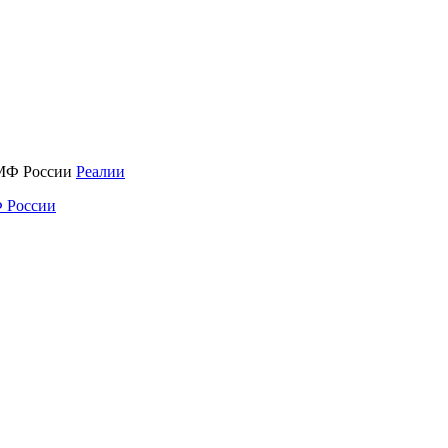
Реалии
 России