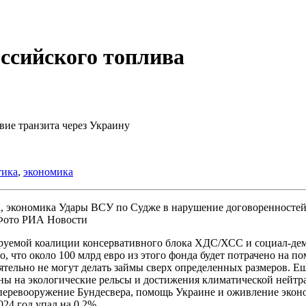
оссийского топлива
вие транзита через Украину
тика
,
экономика
Удары ВСУ по Судже в нарушение договоренностей,
 Фото РИА Новости
анируемой коалиции консервативного блока ХДС/ХСС и социал-д
но, что около 100 млрд евро из этого фонда будет потрачено на 
ятельно не могут делать займы сверх определенных размеров. Ещ
ы на экологические рельсы и достижения климатической нейтрал
 перевооружение Бундесвера, помощь Украине и оживление экон
24 год упал на 0,2%.