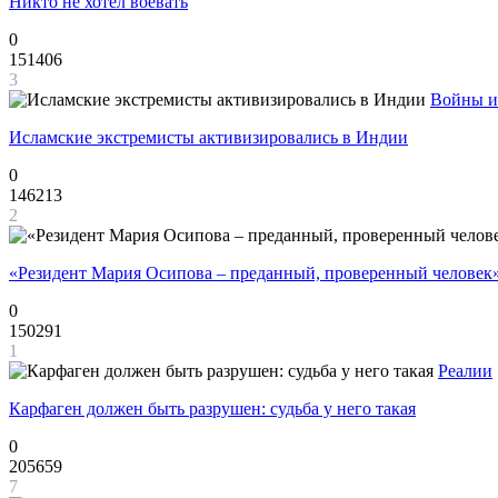
Никто не хотел воевать
0
151406
3
Войны и
Исламские экстремисты активизировались в Индии
0
146213
2
«Резидент Мария Осипова – преданный, проверенный человек
0
150291
1
Реалии
Карфаген должен быть разрушен: судьба у него такая
0
205659
7