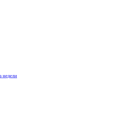
а недели