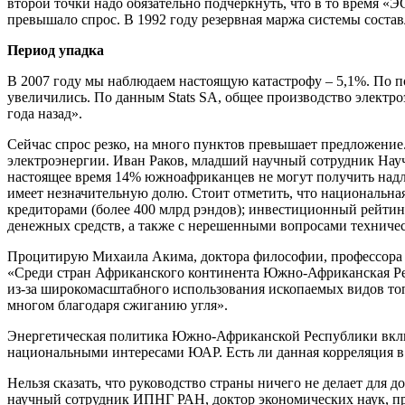
второй точки надо обязательно подчеркнуть, что в то время 
превышало спрос. В 1992 году резервная маржа системы состав
Период упадка
В 2007 году мы наблюдаем настоящую катастрофу – 5,1%. По 
увеличились. По данным Stats SA, общее производство электро
года назад».
Сейчас спрос резко, на много пунктов превышает предложение
электроэнергии. Иван Раков, младший научный сотрудник Нау
настоящее время 14% южноафриканцев не могут получить надле
имеет незначительную долю. Стоит отметить, что национальна
кредиторами (более 400 млрд рэндов); инвестиционный рейти
денежных средств, а также с нерешенными вопросами техниче
Процитирую Михаила Акима, доктора философии, профессора 
«Среди стран Африканского континента Южно-Африканская Рес
из-за широкомасштабного использования ископаемых видов топ
многом благодаря сжиганию угля».
Энергетическая политика Южно-Африканской Республики включ
национальными интересами ЮАР. Есть ли данная корреляция в
Нельзя сказать, что руководство страны ничего не делает дл
научный сотрудник ИПНГ РАН, доктор экономических наук, п