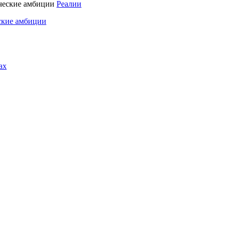
Реалии
ские амбиции
ах