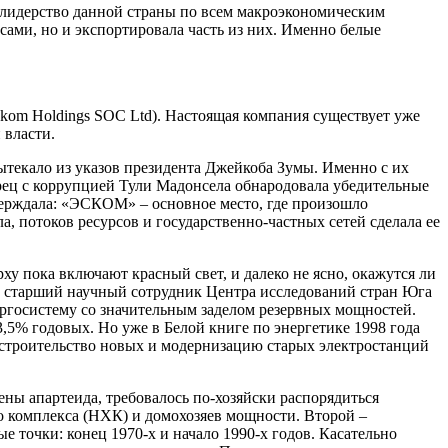
 лидерство данной страны по всем макроэкономическим
сами, но и экспортировала часть из них. Именно белые
m Holdings SOC Ltd). Настоящая компания существует уже
 власти.
текало из указов президента Джейкоба Зумы. Именно с их
рец с коррупцией Тули Мадонсела обнародовала убедительные
верждала: «ЭСКОМ» – основное место, где произошло
, потоков ресурсов и государственно-частных сетей сделала ее
у пока включают красный свет, и далеко не ясно, окажутся ли
, старший научный сотрудник Центра исследований стран Юга
госистему со значительным заделом резервных мощностей.
5% годовых. Но уже в Белой книге по энергетике 1998 года
ь строительство новых и модернизацию старых электростанций
ны апартеида, требовалось по-хозяйски распорядиться
о комплекса (НХК) и домохозяев мощности. Второй –
е точки: конец 1970-х и начало 1990-х годов. Касательно