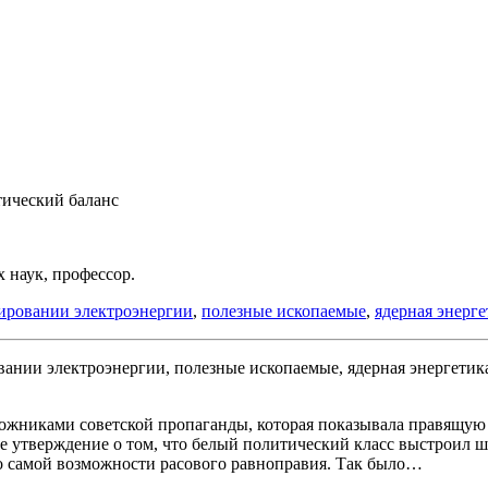
тический баланс
 наук, профессор.
лировании электроэнергии
,
полезные ископаемые
,
ядерная энерге
и заложниками советской пропаганды, которая показывала прав
е утверждение о том, что белый политический класс выстроил шл
а о самой возможности расового равноправия. Так было…