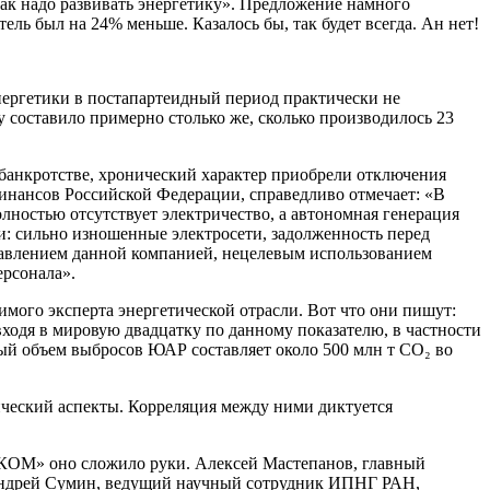
ак надо развивать энергетику». Предложение намного
ль был на 24% меньше. Казалось бы, так будет всегда. Ан нет!
ергетики в постапартеидный период практически не
у составило примерно столько же, сколько производилось 23
 банкротстве, хронический характер приобрели отключения
инансов Российской Федерации, справедливо отмечает: «В
ностью отсутствует электричество, а автономная генерация
и: сильно изношенные электросети, задолженность перед
равлением данной компанией, нецелевым использованием
ерсонала».
ого эксперта энергетической отрасли. Вот что они пишут:
одя в мировую двадцатку по данному показателю, в частности
ый объем выбросов ЮАР составляет около 500 млн т СО₂ во
ческий аспекты. Корреляция между ними диктуется
«ЭСКОМ» оно сложило руки. Алексей Мастепанов, главный
 Андрей Сумин, ведущий научный сотрудник ИПНГ РАН,