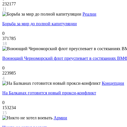
232177
11
Реалии
Борьба за мир до полной капитуляции
0
371785
18
Воюющий Черноморский флот преуспевает в состязаниях ВМФ
0
223985
4
Концепции
На Балканах готовится новый прокси-конфликт
0
153234
15
Армии