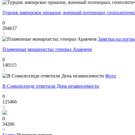
Турция: имперское прошлое, военный потенциал, геополитиче
0
204637
5
Заметки на погон
Пламенные монархисты: генерал Аракчеев
0
140115
3
Фото
В Сомалилэнде отметили День независимости
0
125466
0
0
34206
0
Газета
Интернет-версия