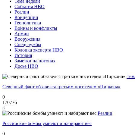
Тема недели
События НВО
Реалии
Концепции
Геополитика
Войны и конфликты
Армии
Вооружения
Спецслужбы
Колонка эксперта НВО
История
Заметки на погонах
Досье НВО
Тем
Северный флот обзавелся третьим носителем «Циркона»
0
170776
8
Реалии
Российские бомбы умнеют и набирают вес
0