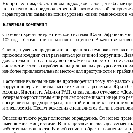
Но при честном, объективном подходе оказалось, что белые 
показателям, по продовольственной, экономической, энергетич
гарантировали самый высокий уровень жизни темнокожих в м
Ключевая компания
Становой хребет энергетической системы Южно-Африканской 
102 года. У компании только один акционер. В качестве таков
С конца нулевых представители коренного темнокожего населе
приходом холдинг стал разъедаться ржавчиной коррупции. Дев
доказательства по данному вопросу. Никто ранее этого не де
систематическое разграбление национальных ресурсов: это кру
наиболее привлекательным местом для преступности и грабежа
Настоящие выводы никак не противоречили тому, что удалось у
коррупционеры из числа высоких чинов за решеткой. Юрий Ску
Африки, Института Африки РАН, справедливо отмечает: «Демо
Резервы энергосистемы еще ряд лет обеспечивали инерцию раз
специалисты предупреждали, что этой инерции хватит примерн
и энергосетей. Предупреждения специалистов были проигнори
Опасения такого рода полностью оправдались. От новых прави
имевшимися мощностями. В них прослеживалось два сегмента.
избыточные мощности. Второй сегмент обрел наполнение за полт