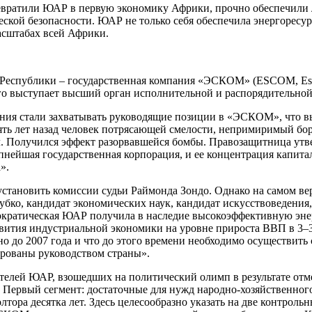
превратили ЮАР в первую экономику Африки, прочно обеспечили
еской безопасности. ЮАР не только себя обеспечила энергоресур
асштабах всей Африки.
Республики – государственная компания «ЭСКОМ» (ESCOM, Esko
ого выступает высший орган исполнительной и распорядительной
ния стали захватывать руководящие позиции в «ЭСКОМ», что вы
ять лет назад человек потрясающей смелости, непримиримый бо
лал. Получился эффект разорвавшейся бомбы. Правозащитница ут
пнейшая государственная корпорация, и ее концентрация капитала
».
становить комиссии судьи Раймонда Зондо. Однако на самом верх
бко, кандидат экономических наук, кандидат искусствоведения
кратическая ЮАР получила в наследие высокоэффективную энер
вития индустриальной экономики на уровне прироста ВВП в 3‒3,
о до 2007 года и что до этого времени необходимо осуществит
рованы руководством страны».
телей ЮАР, взошедших на политический олимп в результате отме
 Первый сегмент: достаточные для нужд народно-хозяйственног
ора десятка лет. Здесь целесообразно указать на две контрольны