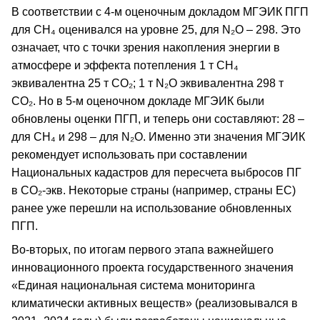
В соответствии с 4-м оценочным докладом МГЭИК ПГП
для CH₄ оценивался на уровне 25, для N₂O – 298. Это
означает, что с точки зрения накопления энергии в
атмосфере и эффекта потепления 1 т CH₄
эквивалентна 25 т СО₂; 1 т N₂O эквивалентна 298 т
СО₂. Но в 5-м оценочном докладе МГЭИК были
обновлены оценки ПГП, и теперь они составляют: 28 –
для СН₄ и 298 – для N₂O. Именно эти значения МГЭИК
рекомендует использовать при составлении
Национальных кадастров для пересчета выбросов ПГ
в СО₂-экв. Некоторые страны (например, страны ЕС)
ранее уже перешли на использование обновленных
ПГП.
Во-вторых, по итогам первого этапа важнейшего
инновационного проекта государственного значения
«Единая национальная система мониторинга
климатически активных веществ» (реализовывался в