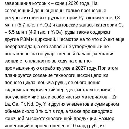
завершения которых – конец 2026 года. На
сегодняшний день оценены только прогнозные
ресурсы иттриевых руд категории Р₁ в количестве 9,8
млн т (5,7 тыс. т Y₂O₃) и авторские запасы категории С₂
– 6,5 млн т (4,9 тыс. т Y₂O₃); руды также содержат
другие РЗМ и цирконий. Несмотря на то что объект еще
недоразведан, а его запасы не утверждены и не
поставлены на государственный баланс, компания
заявляет о планах по выходу на опытно-
промышленную отработку уже в 2027 году. При этом
планируется создание технологической цепочки
полного цикла: добыча руды, ее обогащение,
гидрометаллургический передел, металлотермия с
получением чистых и особо чистых материалов – Zr,
La, Ce, Pr, Nd, Dy, Y и других элементов в суммарном
объеме около 3 тыс. т в год, а также производство
конечной высокотехнологичной продукции. Размер
инвестиций в проект оценен в 10 млрд руб., их