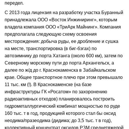
передел.
С 2013 года лицензия на разработку участка Буранный
принадлежала ООО «Восток Инжиниринг», которым
владела компания ООО «ТриАрк Майнинг». Компания
предполагала следующую схему освоения
месторождения: добыча руды, ее дробление и сушка
на месте, транспортировка (в биг-бэгах) по
автозимнику до порта Хатанга (около 600 км), затем по
Северному морскому пути до порта Архангельск, а
далее по ж/д до г. Краснокаменска в Забайкальском
крае. Общее транспортное плечо при этом превышало
11 тыс. км (!). В Краснокаменске (на базе
инфраструктуры ГК «Росатом» по захоронению
радиоактивных отходов) планировалось построить
гидрометаллургический комбинат мощностью по руде
160 тыс. т в год, продукцией которого стал бы оксид
неодима/празеодима (дидима; до 3,5 тыс. т в год),
коллективный концентрат оксидов РЗМ среднетяжелой