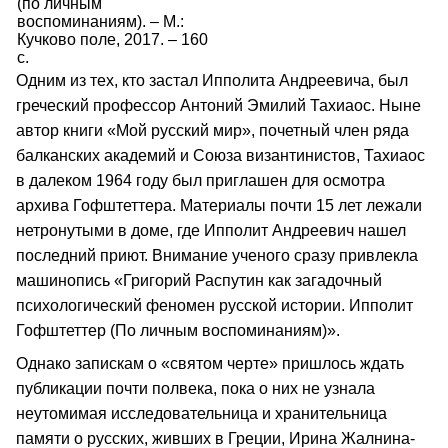
(по личным
воспоминаниям). – М.:
Кучково поле, 2017. – 160
с.
Одним из тех, кто застал Ипполита Андреевича, был
греческий профессор Антоний Эмилий Тахиаос. Ныне
автор книги «Мой русский мир», почетный член ряда
балканских академий и Союза византинистов, Тахиаос
в далеком 1964 году был приглашен для осмотра
архива Гофштеттера. Материалы почти 15 лет лежали
нетронутыми в доме, где Ипполит Андреевич нашел
последний приют. Внимание ученого сразу привлекла
машинопись «Григорий Распутин как загадочный
психологический феномен русской истории. Ипполит
Гофштеттер (По личным воспоминаниям)».
Однако запискам о «святом черте» пришлось ждать
публикации почти полвека, пока о них не узнала
неутомимая исследовательница и хранительница
памяти о русских, живших в Греции, Ирина Жалнина-