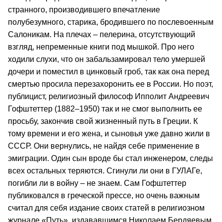
странного, производившего впечатление
полубезумного, старика, бродившего по послевоенным
Салоникам. На плечах – пелерина, отсутствующий
взгляд, непременные книги под мышкой. Про него
ходили слухи, что он забальзамировал тело умершей
дочери и поместил в цинковый гроб, так как она перед
смертью просила перезахоронить ее в России. Но поэт,
публицист, религиозный философ Ипполит Андреевич
Гофштеттер (1882–1950) так и не смог выполнить ее
просьбу, закончив свой жизненный путь в Греции. К
тому времени и его жена, и сыновья уже давно жили в
СССР. Они вернулись, не найдя себе применение в
эмиграции. Один сын вроде бы стал инженером, следы
всех остальных теряются. Сгинули ли они в ГУЛАГе,
погибли ли в войну – не знаем. Сам Гофштеттер
публиковался в греческой прессе, но очень важным
считал для себя издание своих статей в религиозном
журнале «Путь», издававшимся Николаем Бердяевым