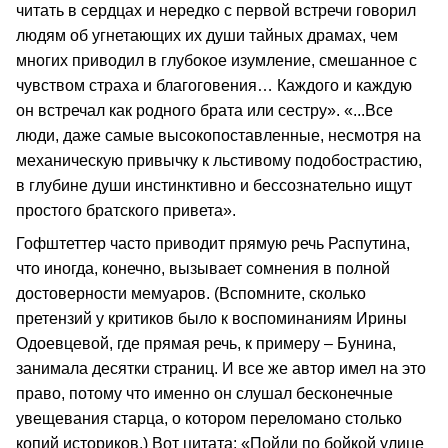
читать в сердцах и нередко с первой встречи говорил
людям об угнетающих их души тайных драмах, чем
многих приводил в глубокое изумление, смешанное с
чувством страха и благоговения… Каждого и каждую
он встречал как родного брата или сестру». «...Все
люди, даже самые высокопоставленные, несмотря на
механическую привычку к льстивому подобострастию,
в глубине души инстинктивно и бессознательно ищут
простого братского привета».
Гофштеттер часто приводит прямую речь Распутина,
что иногда, конечно, вызывает сомнения в полной
достоверности мемуаров. (Вспомните, сколько
претензий у критиков было к воспоминаниям Ирины
Одоевцевой, где прямая речь, к примеру – Бунина,
занимала десятки страниц. И все же автор имел на это
право, потому что именно он слушал бесконечные
увещевания старца, о котором переломано столько
копий историков.) Вот цитата: «Пойди по бойкой улице