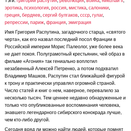
Тэги:
григорий распутин
,
революция
,
война
,
николай ii
,
эротика
,
психология
,
россия
,
мистика
,
салоники
,
греция
,
бердяев
,
сергий булгаков
,
ссср
,
гулаг
,
репрессии
,
париж
,
франция
,
эмиграция
Имя Григория Распутина, загадочного старца, «святого
черта», как его назвал последний посол Франции в
Российской империи Морис Палеолог, уже более века
не дает покоя. Полуграмотный крестьянин, чей образ в
фильме «Агония» так гениально воплотил
незабвенный Алексей Петренко, а потом подхватил
Владимир Машков, Распутин стал ближайшей фигурой
к трону и практически управлял огромной страной.
Число статей и книг о нем, наверное, перевалило за
несколько тысяч. Тем ценнее недавно обнаруженные и
только что опубликованные воспоминания человека,
знавшего легендарного сибирского конокрада лучше,
чем кто-либо другой.
Сегодня вряд ли можно найти людей, которые помнят