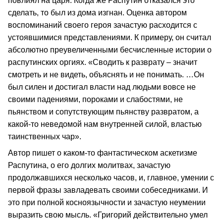
повлиял на царя. Когда же Распутин отказался это
сделать, то был из дома изгнан. Оценка автором
воспоминаний своего героя зачастую расходится с
устоявшимися представлениями. К примеру, он считал
абсолютно преувеличенными бесчисленные истории о
распутинских оргиях. «Сводить к разврату – значит
смотреть и не видеть, объяснять и не понимать. …Он
был силен и достигал власти над людьми вовсе не
своими падениями, пороками и слабостями, не
пьянством и сопутствующим пьянству развратом, а
какой-то неведомой нам внутренней силой, властью
таинственных чар».
Автор пишет о каком-то фантастическом аскетизме
Распутина, о его долгих молитвах, зачастую
продолжавшихся несколько часов, и, главное, умении с
первой фразы завладевать своими собеседниками. И
это при полной косноязычности и зачастую неумении
выразить свою мысль. «Григорий действительно умел