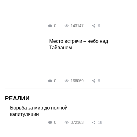
0
143147
6
Место встречи – небо над
Тайванем
0
168069
8
РЕАЛИИ
Борьба за мир до полной
капитуляции
0
372163
18