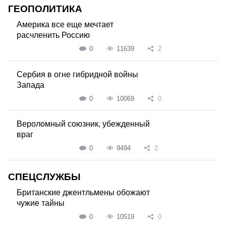
ГЕОПОЛИТИКА
Америка все еще мечтает
расчленить Россию
0
11639
2
Сербия в огне гибридной войны
Запада
0
10069
0
Вероломный союзник, убежденный
враг
0
9494
2
СПЕЦСЛУЖБЫ
Британские джентльмены обожают
чужие тайны
0
10519
0