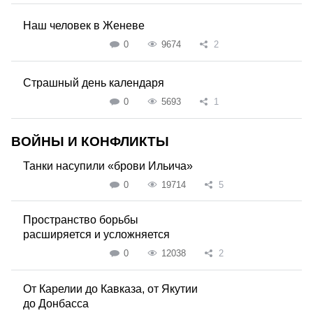
Наш человек в Женеве
0
9674
2
Страшный день календаря
0
5693
1
ВОЙНЫ И КОНФЛИКТЫ
Танки насупили «брови Ильича»
0
19714
5
Пространство борьбы
расширяется и усложняется
0
12038
2
От Карелии до Кавказа, от Якутии
до Донбасса