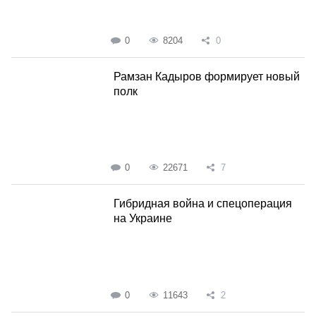
0
8204
0
Рамзан Кадыров формирует новый
полк
0
22671
7
Гибридная война и спецоперация
на Украине
0
11643
2