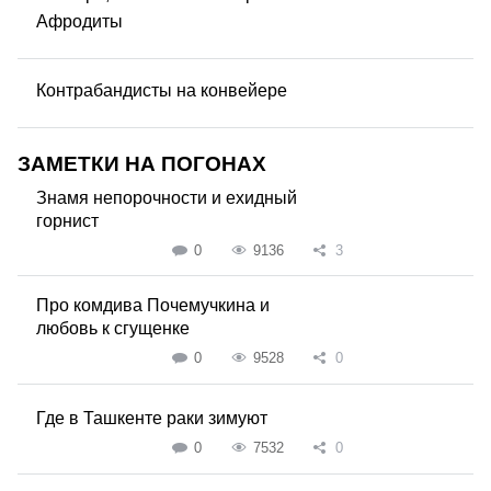
Афродиты
Контрабандисты на конвейере
ЗАМЕТКИ НА ПОГОНАХ
Знамя непорочности и ехидный
горнист
0
9136
3
Про комдива Почемучкина и
любовь к сгущенке
0
9528
0
Где в Ташкенте раки зимуют
0
7532
0