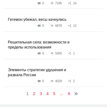
0
7185
14
Гегемон убежал, весы качнулись
0
6878
12
Решительная сила: возможности и
пределы использования
0
5005
1
Элементы стратегии удушения и
развала России
0
4029
2
1
2
3
4
5
...
6