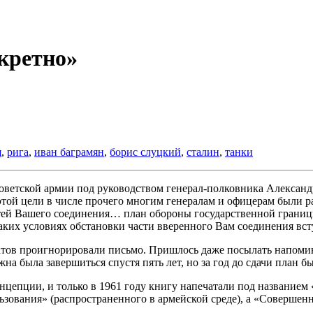
кретно»
я
,
рига
,
иван баграмян
,
борис слуцкий
,
сталин
,
танки
оветской армии под руководством генерал-полковника Александ
этой цели в числе прочего многим генералам и офицерам были 
частей Вашего соединения… план обороны государственной гран
аких условиях обстановки части вверенного Вам соединения вст
тов проигнорировали письмо. Пришлось даже посылать напоминал
а была завершиться спустя пять лет, но за год до сдачи план б
цепции, и только в 1961 году книгу напечатали под названием
ьзования» (распространенного в армейской среде), а «Совершенн