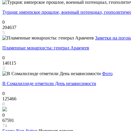
Турция: имперское прошлое, военный потенциал, геополитиче
0
204637
5
Заметки на погон
Пламенные монархисты: генерал Аракчеев
0
140115
3
Фото
В Сомалилэнде отметили День независимости
0
125466
0
0
67591
74
Газета
Non-fiction
Интернет-версия