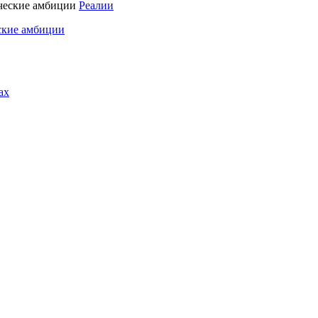
Реалии
ские амбиции
ах