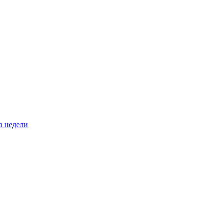
а недели