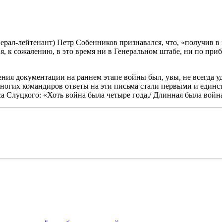
нерал-лейтенант) Петр Собенников признавался, что, «получив 
я, к сожалению, в это время ни в Генеральном штабе, ни по при
ния документации на раннем этапе войны был, увы, не всегда у
 многих командиров ответы на эти письма стали первыми и единс
иса Слуцкого: «Хоть война была четыре года,/ Длинная была вой