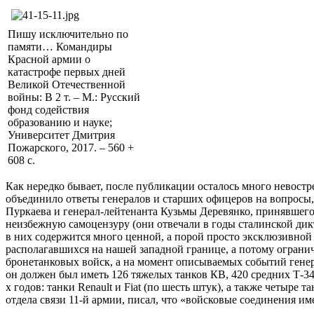
Пишу исключительно по
памяти… Командиры
Красной армии о
катастрофе первых дней
Великой Отечественной
войны: В 2 т. – М.: Русский
фонд содействия
образованию и науке;
Университет Дмитрия
Пожарского, 2017. – 560 +
608 с.
Как нередко бывает, после публикации осталось много невост
объединило ответы генералов и старших офицеров на вопросы
Пуркаева и генерал-лейтенанта Кузьмы Деревянко, принявшего
неизбежную самоцензуру (они отвечали в годы сталинской дик
в них содержится много ценной, а порой просто эксклюзивной 
располагавшихся на нашей западной границе, а потому огран
бронетанковых войск, а на момент описываемых событий генер
он должен был иметь 126 тяжелых танков КВ, 420 средних Т-34
х годов: танки Renault и Fiat (по шесть штук), а также четыр
отдела связи 11-й армии, писал, что «войсковые соединения и