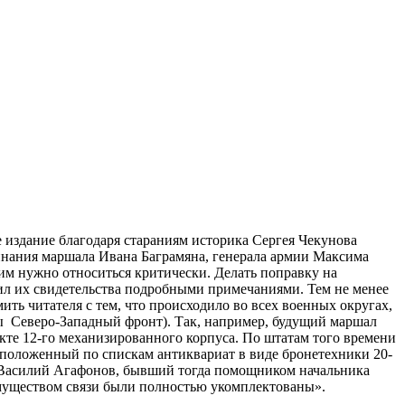
 издание благодаря стараниям историка Сергея Чекунова
инания маршала Ивана Баграмяна, генерала армии Максима
им нужно относиться критически. Делать поправку на
дил их свидетельства подробными примечаниями. Тем не менее
ть читателя с тем, что происходило во всех военных округах,
ы Северо-Западный фронт). Так, например, будущий маршал
те 12-го механизированного корпуса. По штатам того времени
не положенный по спискам антиквариат в виде бронетехники 20-
айор Василий Агафонов, бывший тогда помощником начальника
 имуществом связи были полностью укомплектованы».