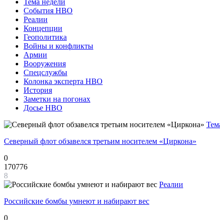
Тема недели
События НВО
Реалии
Концепции
Геополитика
Войны и конфликты
Армии
Вооружения
Спецслужбы
Колонка эксперта НВО
История
Заметки на погонах
Досье НВО
Тем
Северный флот обзавелся третьим носителем «Циркона»
0
170776
8
Реалии
Российские бомбы умнеют и набирают вес
0