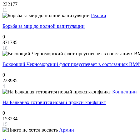
232177
11
Реалии
Борьба за мир до полной капитуляции
0
371785
18
Воюющий Черноморский флот преуспевает в состязаниях ВМФ
0
223985
4
Концепции
На Балканах готовится новый прокси-конфликт
0
153234
15
Армии