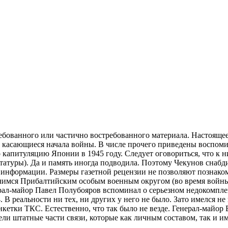
ребованного или частично востребованного материала. Настоящее
, касающиеся начала войны. В числе прочего приведены воспом
 капитуляцию Японии в 1945 году. Следует оговориться, что к н
татуры). Да и память иногда подводила. Поэтому Чекунов снаб
информации. Размеры газетной рецензии не позволяют познакоми
ичимся Прибалтийским особым военным округом (во время войн
ал-майор Павел Полубояров вспоминал о серьезном недокомплек
. В реальности ни тех, ни других у него не было. Зато имелся 
е танкетки ТКС. Естественно, что так было не везде. Генерал-м
мели штатные части связи, которые как личным составом, так и