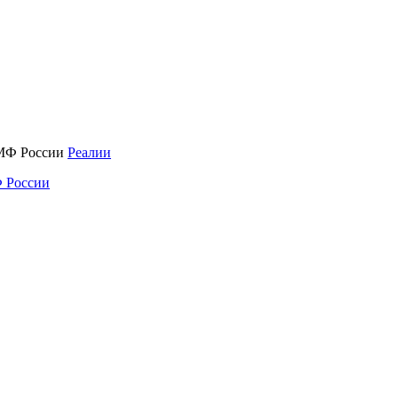
Реалии
 России