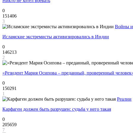
Никто не хотел воевать
0
151406
3
Войны и
Исламские экстремисты активизировались в Индии
0
146213
2
«Резидент Мария Осипова – преданный, проверенный человек
0
150291
1
Реалии
Карфаген должен быть разрушен: судьба у него такая
0
205659
7