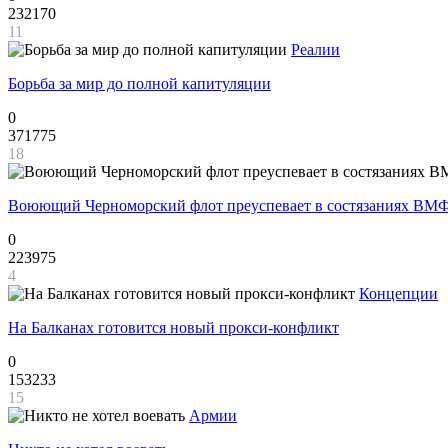
232170
11
Реалии
Борьба за мир до полной капитуляции
0
371775
18
Воюющий Черноморский флот преуспевает в состязаниях ВМФ
0
223975
4
Концепции
На Балканах готовится новый прокси-конфликт
0
153233
15
Армии