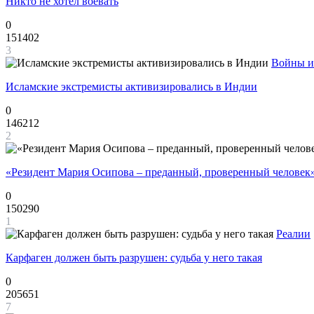
Никто не хотел воевать
0
151402
3
Войны и
Исламские экстремисты активизировались в Индии
0
146212
2
«Резидент Мария Осипова – преданный, проверенный человек
0
150290
1
Реалии
Карфаген должен быть разрушен: судьба у него такая
0
205651
7