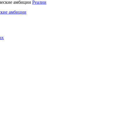
Реалии
ские амбиции
ах