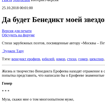
25.10.2018 00:01:00
Да будет Бенедикт моей звезд
Версия для печати
Обсудить на форуме
Стихи зарубежных поэтов, посвященные автору «Москвы – Пе
Эуджен Тару
Тэги:
венедикт ерофеев
,
юбилей
,
юмор
,
стихи
,
гомер
,
шекспир
Жизнь и творчество Венедикта Ерофеева находят отражение в 
попытка представить, что написали бы о Ерофееве знаменитые п
Гомер
* * *
Муза, скажи мне о том многоопытном муже,