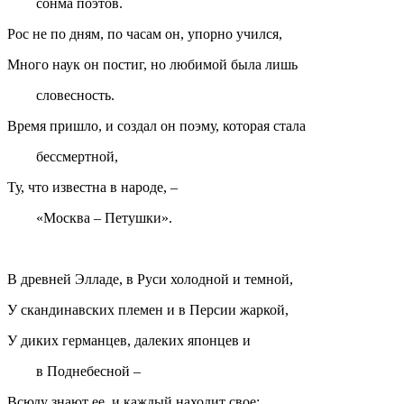
сонма поэтов.
Рос не по дням, по часам он, упорно учился,
Много наук он постиг, но любимой была лишь
словесность.
Время пришло, и создал он поэму, которая стала
бессмертной,
Ту, что известна в народе, –
«Москва – Петушки».
В древней Элладе, в Руси холодной и темной,
У скандинавских племен и в Персии жаркой,
У диких германцев, далеких японцев и
в Поднебесной –
Всюду знают ее, и каждый находит свое: