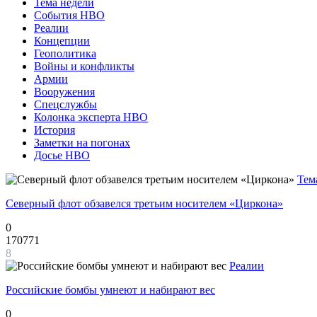
Тема недели
События НВО
Реалии
Концепции
Геополитика
Войны и конфликты
Армии
Вооружения
Спецслужбы
Колонка эксперта НВО
История
Заметки на погонах
Досье НВО
Тем
Северный флот обзавелся третьим носителем «Циркона»
0
170771
8
Реалии
Российские бомбы умнеют и набирают вес
0