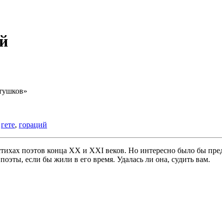
ой
тушков»
,
гете
,
гораций
стихах поэтов конца ХХ и ХХI веков. Но интересно было бы пре
оэты, если бы жили в его время. Удалась ли она, судить вам.