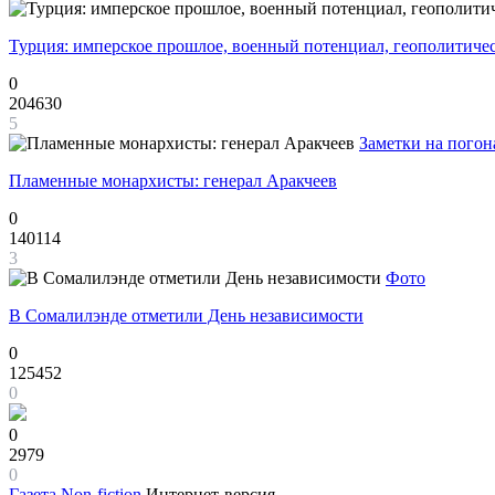
Турция: имперское прошлое, военный потенциал, геополитиче
0
204630
5
Заметки на погон
Пламенные монархисты: генерал Аракчеев
0
140114
3
Фото
В Сомалилэнде отметили День независимости
0
125452
0
0
2979
0
Газета
Non-fiction
Интернет-версия