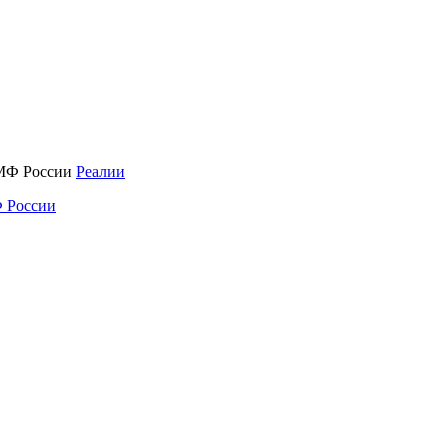
Реалии
 России