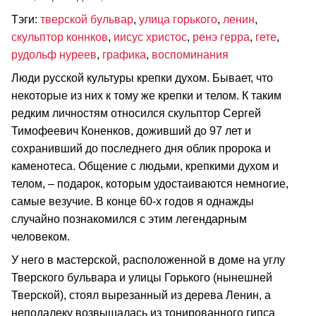
Тэги:
тверской бульвар
,
улица горького
,
ленин
,
скульптор коннков
,
иисус христос
,
ренэ герра
,
гете
,
рудольф нуреев
,
графика
,
воспоминания
Люди русской культуры крепки духом. Бывает, что
некоторые из них к тому же крепки и телом. К таким
редким личностям относился скульптор Сергей
Тимофеевич Коненков, доживший до 97 лет и
сохранивший до последнего дня облик пророка и
каменотеса. Общение с людьми, крепкими духом и
телом, – подарок, которым удостаиваются немногие,
самые везучие. В конце 60-х годов я однажды
случайно познакомился с этим легендарным
человеком.
У него в мастерской, расположенной в доме на углу
Тверского бульвара и улицы Горького (нынешней
Тверской), стоял вырезанный из дерева Ленин, а
неподалеку возвышалась из тонированного гипса