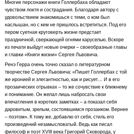
Многие персонажи книги Голлербаха обладают
чувством локтя и сострадания. Благодаря автору с
удовольствием знакомишься с теми, о ком был
наслышан, но с кем не пришлось встретиться. Под его
пером суетная круговерть жизни предстает
праздничной, сверкающей огнями каруселью. Вскоре
из печати выйдут новые очерки – своеобразные главы
и главки «Книги жизни» Сергея Львовича.
Ренэ Герра очень точно сказал о литературном
творчестве Сергея Львовича: «Пишет Голлербах с той
же иронией и элегантностью, как и рисует… И в его
прозаических отрывках – то же сочувствие к ближнему
и понимание. Он желал лишь набросать свои
впечатления в коротких заметках – а показал себя
даровитым, зрелым, состоявшимся прозаиком. Вернее
– поэтом». К тому же, добавлю от себя, стиль его
произведений незамысловатый. Ведь как писал
философ и поэт XVIII века Григорий Сковорода, у