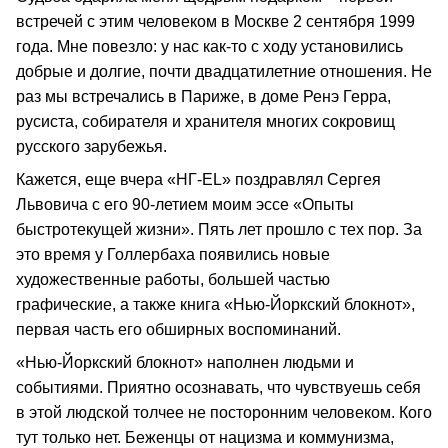
встречей с этим человеком в Москве 2 сентября 1999
года. Мне повезло: у нас как-то с ходу установились
добрые и долгие, почти двадцатилетние отношения. Не
раз мы встречались в Париже, в доме Ренэ Герра,
русиста, собирателя и хранителя многих сокровищ
русского зарубежья.
Кажется, еще вчера «НГ-EL» поздравлял Сергея
Львовича с его 90-летием моим эссе «Опыты
быстротекущей жизни». Пять лет прошло с тех пор. За
это время у Голлербаха появились новые
художественные работы, большей частью
графические, а также книга «Нью-Йоркский блокнот»,
первая часть его обширных воспоминаний.
«Нью-Йоркский блокнот» наполнен людьми и
событиями. Приятно осознавать, что чувствуешь себя
в этой людской толчее не посторонним человеком. Кого
тут только нет. Беженцы от нацизма и коммунизма,