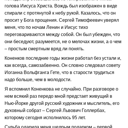
голова Иисуса Христа. Вождь был изображен в виде
спирали с протянутой к небу рукой. Казалось, что он
просит у Бога прощения. Сергей Тимофеевич уверял
меня, что по ночам Ленин и Иисус тихо
переговариваются между собой. Он был убежден, что
они беседуют, разумеется, не о мелочах жизни, а о чем
– простым смертным вряд ли понять.
Коненков последние годы жизни работал без устали и,
как всегда, самозабвенно. Он словно следовал совету
Иоганна Вольфганга Гете, что в старости трудиться
надо больше, чем в молодости.
Я вспомнил Коненкова не случайно. При разговоре о
нем всякий раз передо мной предстает живущий в
Нью-Йорке другой русский художник и мыслитель, его
духовный собрат – Сергей Львович Голлербах,
которому сегодня исполнилось 95 лет.
Судьба одарила меня щедрым подарком – первой