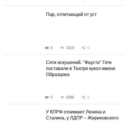
Пар, отлетающий от уст
0
1019
0
Сети искушений. "Фауста" Гете
поставили в Театре кукол имени
Образцова
0
4386
0
У КПРФ отнимают Ленина и
Сталина, у ЛДПР – Жириновского