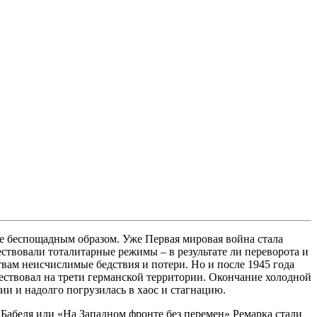
е беспощадным образом. Уже Первая мировая война стала
твовали тоталитарные режимы – в результате ли переворота и
твам неисчислимые бедствия и потери. Но и после 1945 года
ествовал на трети германской территории. Окончание холодной
и и надолго погрузилась в хаос и стагнацию.
абеля или «На Западном фронте без перемен» Ремарка стали