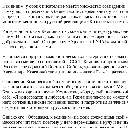
Как видим, у обоих писателей имеется множество совпадений 
лямку, долго пребывали в безвестности, первая книга у того и
творчества – книги Солженицына также насквозь автобиографи
многотомная эпопея о русской революции «Красное колесо» ши
Интересно, что сам Кемповски в своей книге литературных оче
с ним. И вот эта глава, как и вся книга в целом, ярко показы
доброжелательный. Он признает «Архипелаг ГУЛАГ» «книгой ст
разного рода шпильками.
Начинается портрет с юмористической характеристики Солжениц
после восьми лет за проволокой в СССР. Кемповски приписывае
Россию через Дальний Восток и Сибирь, удовлетворенно замеча
Александра Исаевича) свои дни на московской Datscha разочаро
Отношение Кемповски к Солженицыну – типичное отношение не
желания писателя закрыться от общения с навязчивыми СМИ дл
Белля – как ядовито шутит Кемповски, «бородатый нобелевский
себе: «Я консерватор и либерал, а в Германии такого не может
него солженицынские почвенничество и патриотизм являлись ч
стереотипы в отношении русского писателя.
Однако его «Обращаясь к великим» на фоне солженицынской «
массового читателя, поэтому у него перемешаны в кучу и веч
множество иностранных писателей, в том числе русские – от Г