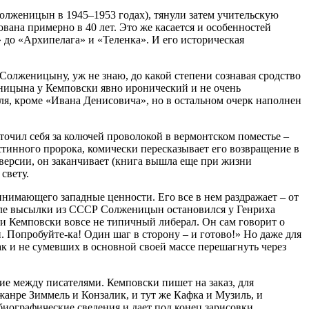
олженицын в 1945–1953 годах), тянули затем учительскую
вана примерно в 40 лет. Это же касается и особенностей
 до «Архипелага» и «Теленка». И его историческая
Солженицыну, уж не знаю, до какой степени сознавая сродство
женицына у Кемповски явно иронический и не очень
я, кроме «Ивана Денисовича», но в остальном очерк наполнен
точил себя за колючей проволокой в вермонтском поместье –
стинного пророка, комически пересказывает его возвращение в
 версии, он заканчивает (книга вышла еще при жизни
свету.
имающего западные ценности. Его все в нем раздражает – от
после высылки из СССР Солженицын остановился у Генриха
ии Кемповски вовсе не типичный либерал. Он сам говорит о
. Попробуйте-ка! Один шаг в сторону – и готово!» Но даже для
к и не сумевших в основной своей массе перешагнуть через
е между писателями. Кемповски пишет на заказ, для
жанре Зиммель и Конзалик, и тут же Кафка и Музиль, и
биографические сведения и дает под конец зарисовки