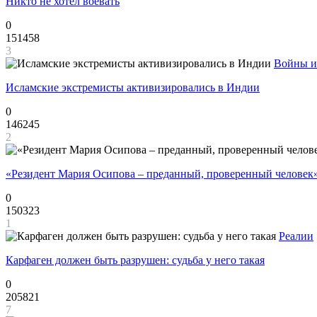
Никто не хотел воевать
0
151458
3
Войны и
Исламские экстремисты активизировались в Индии
0
146245
2
«Резидент Мария Осипова – преданный, проверенный человек
0
150323
1
Реалии
Карфаген должен быть разрушен: судьба у него такая
0
205821
7