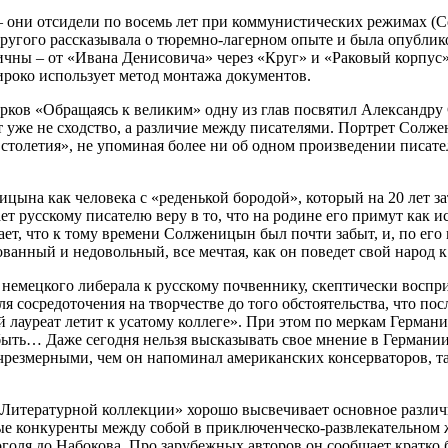
– они отсидели по восемь лет при коммунистических режимах (С
 другого рассказывала о тюремно-лагерном опыте и была опублико
чны – от «Ивана Денисовича» через «Круг» и «Раковый корпус»
роко использует метод монтажа документов.
рков «Обращаясь к великим» одну из глав посвятил Александру 
вает уже не сходство, а различие между писателями. Портрет Сол
олетия», не упоминая более ни об одном произведении писател
ына как человека с «реденькой бородой», который на 20 лет за
т русскому писателю веру в то, что на родине его примут как и
ет, что к тому времени Солженицын был почти забыт, и, по его
ванный и недовольный, все мечтая, как он поведет свой народ к 
мецкого либерала к русскому почвеннику, скептически восприн
я сосредоточения на творчестве до того обстоятельства, что 
 лауреат летит к усатому коллеге». При этом по меркам Герман
 быть… Даже сегодня нельзя высказывать свое мнение в Германии
резмерными, чем он напоминал американских консерваторов, та
Литературной коллекции» хорошо высвечивает основное различи
ные конкуренты между собой в приключенческо-развлекательном 
оголя до Набокова. Про зарубежных авторов он сообщает кратко 