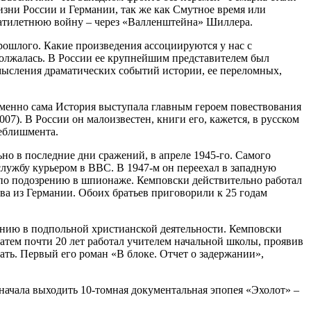
зни России и Германии, так же как Смутное время или
цатилетнюю войну – через «Валленштейна» Шиллера.
рошлого. Какие произведения ассоциируются у нас с
должалась. В России ее крупнейшим представителем был
ысления драматических событий истории, ее переломных,
 именно сама История выступала главным героем повествования
07). В России он малоизвестен, книги его, кажется, в русском
теблишмента.
ьно в последние дни сражений, в апреле 1945-го. Самого
службу курьером в ВВС. В 1947-м он переехал в западную
и по подозрению в шпионаже. Кемповски действительно работал
ва из Германии. Обоих братьев приговорили к 25 годам
нению в подпольной христианской деятельности. Кемповски
 затем почти 20 лет работал учителем начальной школы, проявив
ать. Первый его роман «В блоке. Отчет о задержании»,
 начала выходить 10-томная документальная эпопея «Эхолот» –