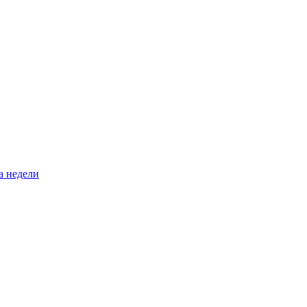
а недели