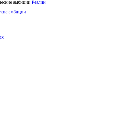
Реалии
ские амбиции
ах