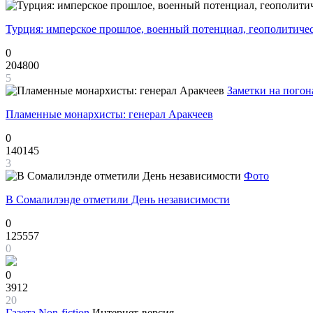
Турция: имперское прошлое, военный потенциал, геополитиче
0
204800
5
Заметки на погон
Пламенные монархисты: генерал Аракчеев
0
140145
3
Фото
В Сомалилэнде отметили День независимости
0
125557
0
0
3912
20
Газета
Non-fiction
Интернет-версия