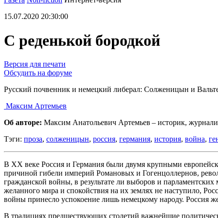
15.07.2020 20:30:00
С реденькой бородкой
Версия для печати
Обсудить на форуме
Русский почвенник и немецкий либерал: Солженицын и Вальт
Максим Артемьев
Об авторе:
Максим Анатольевич Артемьев – историк, журнали
Тэги:
проза
,
солженицын
,
россия
,
германия
,
история
,
война
,
ге
В XX веке Россия и Германия были двумя крупными европейск
причиной гибели империй Романовых и Гогенцоллернов, револю
гражданской войны, в результате ли выборов и парламентских 
желанного мира и спокойствия на их землях не наступило, Ро
войны принесло успокоение лишь немецкому народу. Россия же 
В традициях предшествующих столетий важнейшие политически