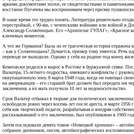
яркими документами эпохи, ее свидетельствами и памятниками
восстание Пугачева мы воспринимаем через призму пушкинск
В наше время это трудно понять. Литература решительно отод
перестройкой, с 90-ми, с чеченскими войнами или войной в Д
Александр Солженицын. Его «Архипелаг ГУЛАГ», «Красное ко
ключевых моментов.
А что же Германия? Была ли ее трагическая история отражена 
– как у Солженицына? Думается, пример тому имеется. Речь иде
переводе не выходили. Однако у себя на родине под конец жи
Кемповски родился и вырос в Ростоке в буржуазной семье. Пос
Вальтера, 15-летнего подростка, имевшего конфликты с руков
оккупационную зону. 8 марта 1948 года, когда он навещал сво
на американцев – его старший брат должен был передать им ч
заключения, а их мать получила 10 лет за недоносительство.
Срок Вальтер отбывал в тюрьме для политических заключенных
освободили ровно через восемь лет после ареста, в марте 1956
себя как творческий педагог, разрабатывая и внедряя собствен
рассказывавший о его заключении, был опубликован в 1969 год
Затем последовали девять томов «Немецкой хроники» – автобио
собрание дневников, писем, автобиографических воспоминани