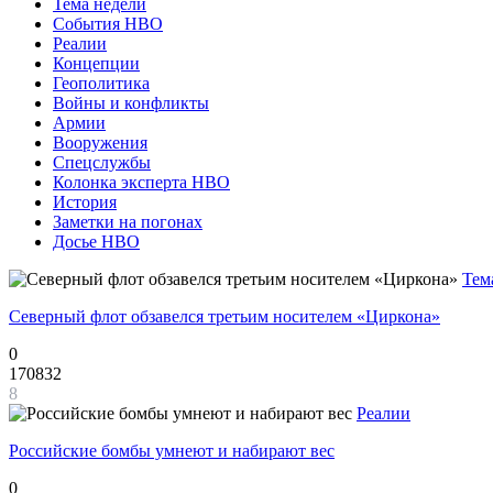
Тема недели
События НВО
Реалии
Концепции
Геополитика
Войны и конфликты
Армии
Вооружения
Спецслужбы
Колонка эксперта НВО
История
Заметки на погонах
Досье НВО
Тем
Северный флот обзавелся третьим носителем «Циркона»
0
170832
8
Реалии
Российские бомбы умнеют и набирают вес
0