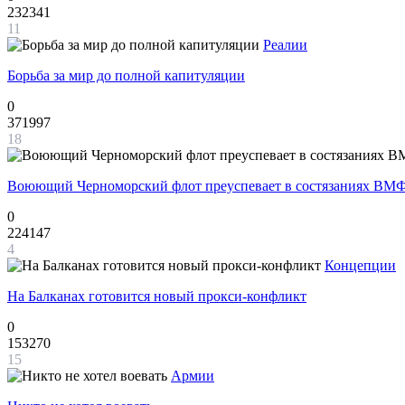
232341
11
Реалии
Борьба за мир до полной капитуляции
0
371997
18
Воюющий Черноморский флот преуспевает в состязаниях ВМФ
0
224147
4
Концепции
На Балканах готовится новый прокси-конфликт
0
153270
15
Армии