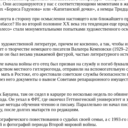
. Они ассоциируются у нас с соответствующими моментами в жи
их «Бориса Годунова» или «Капитанской дочки», а немцы Трид
винута в сторону при осмыслении настоящего или ближайшего п
онбассе? Но во второй половине XX века эта тенденция еще про
лесо» стали монументальными попытками художественного осм
в художественной литературе, причем не косвенно, а так, чтобы
т о творчестве немецкого писателя Вальтера Кемповски (1929–20
зни он был весьма уважаемой фигурой, частью литературного ис
ле начала войны его отец был призван на службу и погиб буквал
одством местного гитлерюгенда, отправили на вспомогательную 
ю мать в Ростоке, его арестовали советские службы безопасност
ерез него документы о вывозе Советами репарационного имущест
 Бауцена, там он сидел в карцере по несколько недель по обви
 года. Он уехал в ФРГ, где окончил Геттингенский университет и
ные методы обучения чтению и письму. Параллельно он начал пис
у, после долгих мытарств по редакциям.
графического повествования о судьбах своей семьи, а с 1993-го
й и фотографий периода Второй мировой войны.