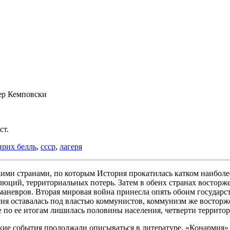
ер Кемповски
ст.
нрих белль
,
ссср
,
лагеря
ими странами, по которым История прокатилась катком наиболе
ций, территориальных потерь. Затем в обеих странах восторжес
маневров. Вторая мировая война принесла опять обоим государс
ссия оставалась под властью коммунистов, коммунизм же восторж
по ее итогам лишилась половины населения, четверти территори
е события продолжали описываться в литературе. «Конармия» Б