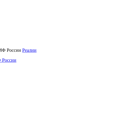
Реалии
 России