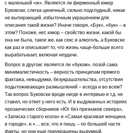
с маленькой «ж». Является ли фирменный юмор
Буковски, слегка циничный, сильно подспудный, никак
не выпирающий, избыточным украшением для
описания такой жизни? Иначе говоря, «Бук», «бук» – в
этом? Похоже, нет, юмор – свойство жизни, какой бы
она ни была, такое же, как секс и алкоголь, а Буковски
как раз и описывает то, что жизнь чаще-больше всего
вырабатывает, включая неудачи.
Вопрос в другом: является ли «буком», позой сама
минималистичность – верность принципам прямого
фактажа, невыдумки, безукрашательства, отсутствия
подытоживающих размышлений – всегда и во всем?
Так вопрос Буковски вроде нигде в интервью и т.д. не
ставил, но ответ у него есть. И в выдуманных историях
прозаических сборников «Юг без признаков севера»,
«Записка старого козла» и «Самая красивая женщина
в городе», и «… все, что я пишу, – по большей части
факты, но они еще приукрашены выдумкой,