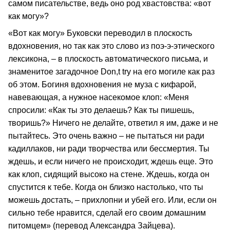
самом писательстве, ведь оно род хвастовства: «вот
как могу»?
«Вот как могу» Буковски переводил в плоскость
вдохновения, но так как это слово из поэ-э-этического
лексикона, – в плоскость автоматического письма, и
знаменитое загадочное Don,t try на его могиле как раз
об этом. Богиня вдохновения не муза с кифарой,
навевающая, а нужное насекомое клоп: «Меня
спросили: «Как ты это делаешь? Как ты пишешь,
творишь?» Ничего не делайте, ответил я им, даже и не
пытайтесь. Это очень важно – не пытаться ни ради
кадиллаков, ни ради творчества или бессмертия. Ты
ждешь, и если ничего не происходит, ждешь еще. Это
как клоп, сидящий высоко на стене. Ждешь, когда он
спустится к тебе. Когда он близко настолько, что ты
можешь достать, – прихлопни и убей его. Или, если он
сильно тебе нравится, сделай его своим домашним
питомцем» (перевод Александра Зайцева).