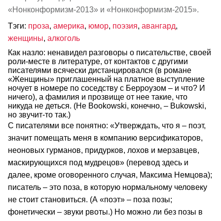
«Нонконформизм-2013» и «Нонконформизм-2015».
Тэги:
проза
,
америка
,
юмор
,
поэзия
,
авангард
,
женщины
,
алкоголь
Как назло: ненавидел разговоры о писательстве, своей
роли-месте в литературе, от контактов с другими
писателями всячески дистанцировался (в романе
«Женщины» приглашенный на платное выступление
ночует в номере по соседству с Берроузом – и что? И
ничего), а фамилия и прозвище от нее такие, что
никуда не деться. (Не Bооkowski, конечно, – Bukowski,
но звучит-то так.)
С писателями все понятно: «Утверждать, что я – поэт,
значит помещать меня в компанию версификаторов,
неоновых гурманов, придурков, лохов и мерзавцев,
маскирующихся под мудрецов» (перевод здесь и
далее, кроме оговоренного случая, Максима Немцова);
писатель – это поза, в которую нормальному человеку
не стоит становиться. (А «поэт» – поза позы;
фонетически – звуки рвоты.) Но можно ли без позы в