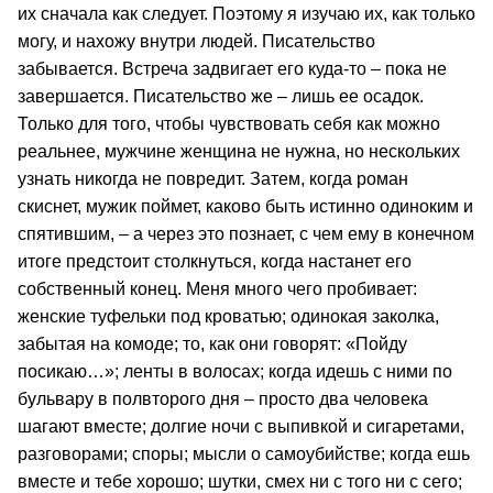
их сначала как следует. Поэтому я изучаю их, как только
могу, и нахожу внутри людей. Писательство
забывается. Встреча задвигает его куда-то – пока не
завершается. Писательство же – лишь ее осадок.
Только для того, чтобы чувствовать себя как можно
реальнее, мужчине женщина не нужна, но нескольких
узнать никогда не повредит. Затем, когда роман
скиснет, мужик поймет, каково быть истинно одиноким и
спятившим, – а через это познает, с чем ему в конечном
итоге предстоит столкнуться, когда настанет его
собственный конец. Меня много чего пробивает:
женские туфельки под кроватью; одинокая заколка,
забытая на комоде; то, как они говорят: «Пойду
посикаю…»; ленты в волосах; когда идешь с ними по
бульвару в полвторого дня – просто два человека
шагают вместе; долгие ночи с выпивкой и сигаретами,
разговорами; споры; мысли о самоубийстве; когда ешь
вместе и тебе хорошо; шутки, смех ни с того ни с сего;