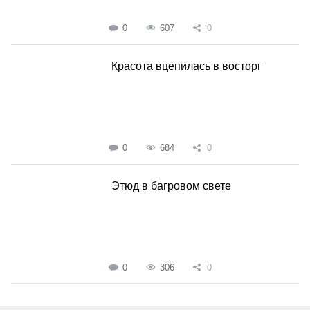
0
607
0
Красота вцепилась в восторг
0
684
0
Этюд в багровом свете
0
306
0