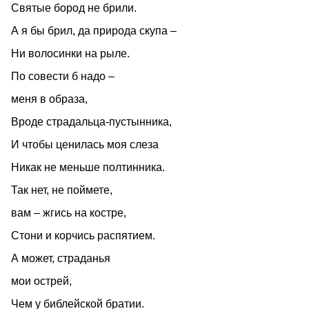
Святые бород не брили.
А я бы брил, да природа скупа –
Ни волосинки на рыле.
По совести б надо –
меня в образа,
Вроде страдальца-пустынника,
И чтобы ценилась моя слеза
Никак не меньше полтинника.
Так нет, не поймете,
вам – жгись на костре,
Стони и корчись распятием.
А может, страданья
мои острей,
Чем у библейской братии.