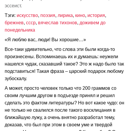
эссеист.
Тэги:
искусство
,
поэзия
,
лирика
,
кино
,
история
,
брежнев
,
ссср
,
вячеслав тихонов
,
доживем до
понедельника
«Я люблю вас, люди! Вы хорошие…»
Все-таки удивительно, что слова эти были когда-то
произнесены. Вспоминаешь их и думаешь: неужели
нашелся чудак, сказавший такое? Это ж надо было так
подставиться! Такая фраза – царский подарок любому
зубоскалу.
А может, просто человек только что 200 граммов со
своим лучшим другом в подъезде принял и решил
сделать это фактом литературы? Но вот какое чудо: он
не только не свалился после такого восклицания в
ближайшую лужу, а очень внятно разработал тему,
доказав, что был при этом в своем уме и твердой