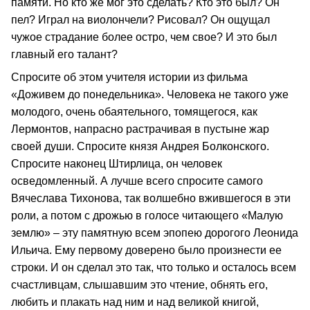
памяти. Но кто же мог это сделать? Кто это был? Он
пел? Играл на виолончели? Рисовал? Он ощущал
чужое страдание более остро, чем свое? И это был
главный его талант?
Спросите об этом учителя истории из фильма
«Доживем до понедельника». Человека не такого уже
молодого, очень обаятельного, томящегося, как
Лермонтов, напрасно растрачивая в пустыне жар
своей души. Спросите князя Андрея Болконского.
Спросите наконец Штирлица, он человек
осведомленный. А лучше всего спросите самого
Вячеслава Тихонова, так волшебно вжившегося в эти
роли, а потом с дрожью в голосе читающего «Малую
землю» – эту памятную всем эпопею дорогого Леонида
Ильича. Ему первому доверено было произнести ее
строки. И он сделал это так, что только и осталось всем
счастливцам, слышавшим это чтение, обнять его,
любить и плакать над ним и над великой книгой,