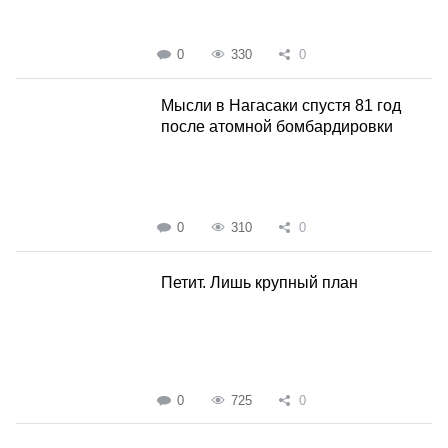
0
330
0
Мысли в Нагасаки спустя 81 год
после атомной бомбардировки
0
310
0
Петит. Лишь крупный план
0
725
0