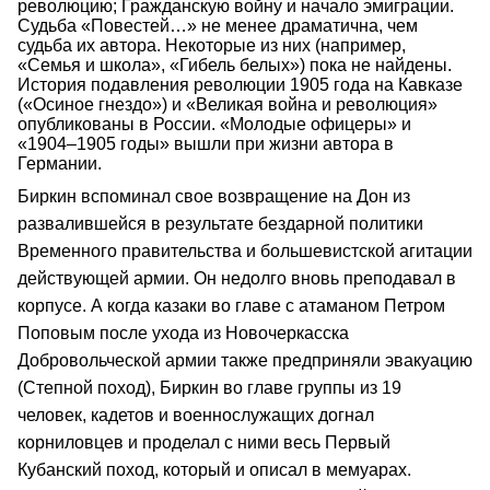
революцию; Гражданскую войну и начало эмиграции.
Судьба «Повестей…» не менее драматична, чем
судьба их автора. Некоторые из них (например,
«Семья и школа», «Гибель белых») пока не найдены.
История подавления революции 1905 года на Кавказе
(«Осиное гнездо») и «Великая война и революция»
опубликованы в России. «Молодые офицеры» и
«1904–1905 годы» вышли при жизни автора в
Германии.
Биркин вспоминал свое возвращение на Дон из
развалившейся в результате бездарной политики
Временного правительства и большевистской агитации
действующей армии. Он недолго вновь преподавал в
корпусе. А когда казаки во главе с атаманом Петром
Поповым после ухода из Новочеркасска
Добровольческой армии также предприняли эвакуацию
(Степной поход), Биркин во главе группы из 19
человек, кадетов и военнослужащих догнал
корниловцев и проделал с ними весь Первый
Кубанский поход, который и описал в мемуарах.