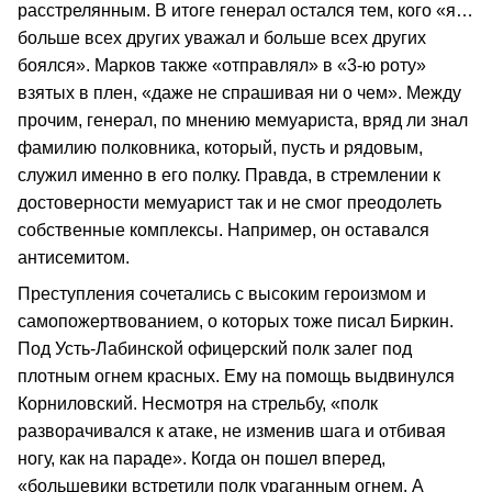
расстрелянным. В итоге генерал остался тем, кого «я…
больше всех других уважал и больше всех других
боялся». Марков также «отправлял» в «3-ю роту»
взятых в плен, «даже не спрашивая ни о чем». Между
прочим, генерал, по мнению мемуариста, вряд ли знал
фамилию полковника, который, пусть и рядовым,
служил именно в его полку. Правда, в стремлении к
достоверности мемуарист так и не смог преодолеть
собственные комплексы. Например, он оставался
антисемитом.
Преступления сочетались с высоким героизмом и
самопожертвованием, о которых тоже писал Биркин.
Под Усть-Лабинской офицерский полк залег под
плотным огнем красных. Ему на помощь выдвинулся
Корниловский. Несмотря на стрельбу, «полк
разворачивался к атаке, не изменив шага и отбивая
ногу, как на параде». Когда он пошел вперед,
«большевики встретили полк ураганным огнем. А