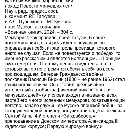
Василий Биркин. Корниловский
поход: Повести минувших лет /
Науч. ред., предис., сост.
и коммент. Р.Г. Гагкуева
и А.С. Пученкова.– М.: Кучково
поле Музеон; ассоциация
«Военная книга», 2024. – 304 с.
Мемуарист, как правило, предсказуем. В своих
воспоминаниях, если речь идет о неудачах, он
оправдывает себя, играет роль провидца, которого
никто не слушал. Если же повествуется о победах, то
именно рассказчик и является их творцом… В общем,
скука смертная. Поэтому ценны свидетельства, в
которых автор не стремится обелить себя во всем
произошедшем. Ветеран Гражданской войны
полковник Василий Биркин (1880 – не ранее 1962) стал
таким исключением. Он оставил чрезвычайно
интересный автобиографический цикл «Повести
минувших дней» (эти слова входят в названия всех
частей его многочисленных мемуаров), охватывающий
детство; начало службы до Русско-японской войны, за
которую молодой офицер получил три ордена, включая
Святой Анны 4-й степени «За храбрость»;
преподавание в Донском императора Александра III
кадетском корпусе; Первую мировую войну и