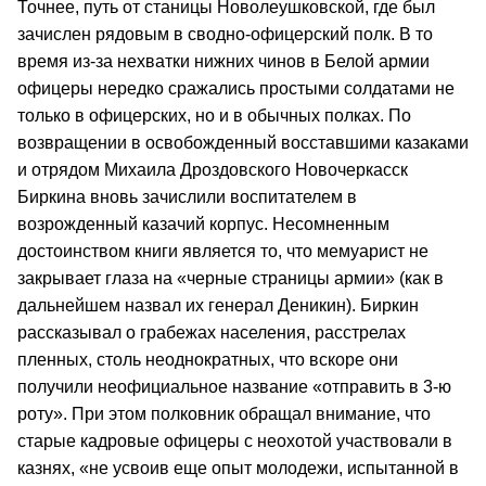
Точнее, путь от станицы Новолеушковской, где был
зачислен рядовым в сводно-офицерский полк. В то
время из-за нехватки нижних чинов в Белой армии
офицеры нередко сражались простыми солдатами не
только в офицерских, но и в обычных полках. По
возвращении в освобожденный восставшими казаками
и отрядом Михаила Дроздовского Новочеркасск
Биркина вновь зачислили воспитателем в
возрожденный казачий корпус. Несомненным
достоинством книги является то, что мемуарист не
закрывает глаза на «черные страницы армии» (как в
дальнейшем назвал их генерал Деникин). Биркин
рассказывал о грабежах населения, расстрелах
пленных, столь неоднократных, что вскоре они
получили неофициальное название «отправить в 3-ю
роту». При этом полковник обращал внимание, что
старые кадровые офицеры с неохотой участвовали в
казнях, «не усвоив еще опыт молодежи, испытанной в