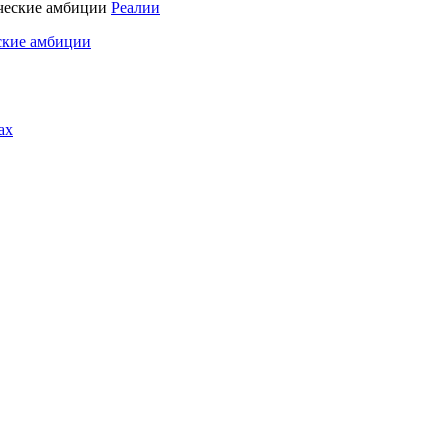
Реалии
ские амбиции
ах