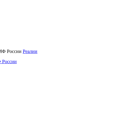
Реалии
 России