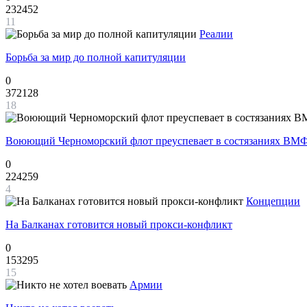
232452
11
Реалии
Борьба за мир до полной капитуляции
0
372128
18
Воюющий Черноморский флот преуспевает в состязаниях ВМФ
0
224259
4
Концепции
На Балканах готовится новый прокси-конфликт
0
153295
15
Армии