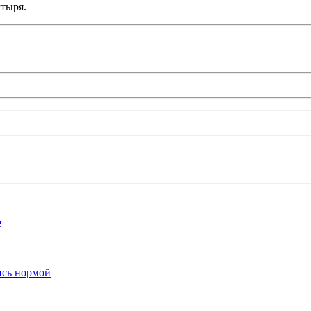
стыря.
е
ись нормой