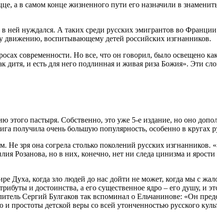
цце, а в самом конце жизненного пути его назначили в знамени
 в ней нуждался. А таких среди русских эмигрантов во Франции
му движению, воспитывающему детей российских изгнанников.
росах современности. Но все, что он говорил, было освещено к
ак дитя, и есть для него подлинная и живая риза Божия». Эти сл
ю этого пастыря. Собственно, это уже 5-е издание, но оно допо
нига получила очень большую популярность, особенно в кругах р
 Не зря она согрела столько поколений русских изгнанников. «За
я Розанова, но в них, конечно, нет ни следа цинизма и ярости Р
цире Духа, когда зло людей до нас дойти не может, когда мы с
трибуты и достоинства, а его существенное ядро – его душу, и 
итель Сергий Булгаков так вспоминал о Ельчанинове: «Он предс
и простоты детской веры со всей утонченностью русского куль