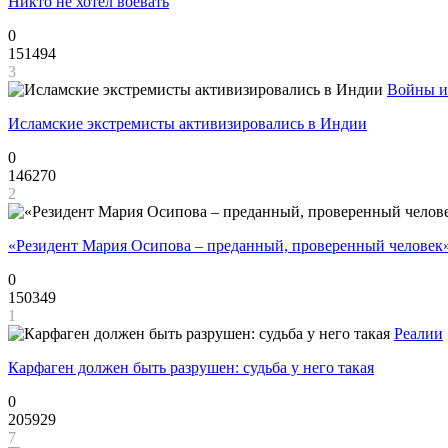
Никто не хотел воевать
0
151494
3
Войны и
Исламские экстремисты активизировались в Индии
0
146270
2
«Резидент Мария Осипова – преданный, проверенный человек
0
150349
1
Реалии
Карфаген должен быть разрушен: судьба у него такая
0
205929
7