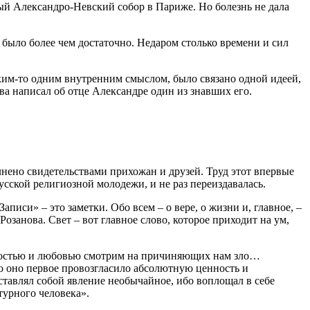
тый Александро-Невский собор в Париже. Но болезнь не дала
 было более чем достаточно. Недаром столько времени и сил
аким-то одним внутренним смыслом, было связано одной идеей,
ова написал об отце Александре один из знавших его.
лнено свидетельствами прихожан и друзей. Труд этот впервые
усской религиозной молодежи, и не раз переиздавалась.
писи» – это заметки. Обо всем – о вере, о жизни и, главное, –
озанова. Свет – вот главное слово, которое приходит на ум,
 жалостью и любовью смотрим на причиняющих нам зло…
это оно первое провозгласило абсолютную ценность и
тавлял собой явление необычайное, ибо воплощал в себе
турного человека».