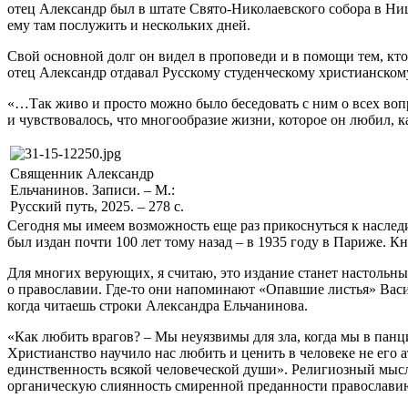
отец Александр был в штате Свято-Николаевского собора в Ни
ему там послужить и нескольких дней.
Свой основной долг он видел в проповеди и в помощи тем, кто
отец Александр отдавал Русскому студенческому христианско
«…Так живо и просто можно было беседовать с ним о всех воп
и чувствовалось, что многообразие жизни, которое он любил, к
Священник Александр
Ельчанинов. Записи. – М.:
Русский путь, 2025. – 278 с.
Сегодня мы имеем возможность еще раз прикоснуться к наследи
был издан почти 100 лет тому назад – в 1935 году в Париже. К
Для многих верующих, я считаю, это издание станет настольным.
о православии. Где-то они напоминают «Опавшие листья» Васили
когда читаешь строки Александра Ельчанинова.
«Как любить врагов? – Мы неуязвимы для зла, когда мы в пан
Христианство научило нас любить и ценить в человеке не его а
единственность всякой человеческой души». Религиозный мысл
органическую слиянность смиренной преданности православию 