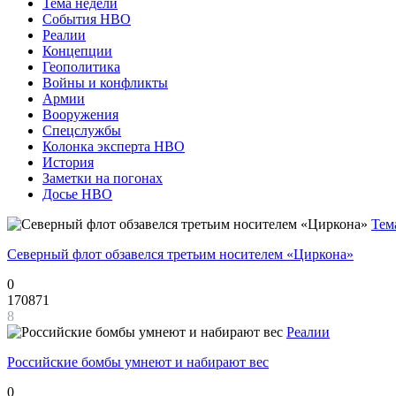
Тема недели
События НВО
Реалии
Концепции
Геополитика
Войны и конфликты
Армии
Вооружения
Спецслужбы
Колонка эксперта НВО
История
Заметки на погонах
Досье НВО
Тем
Северный флот обзавелся третьим носителем «Циркона»
0
170871
8
Реалии
Российские бомбы умнеют и набирают вес
0