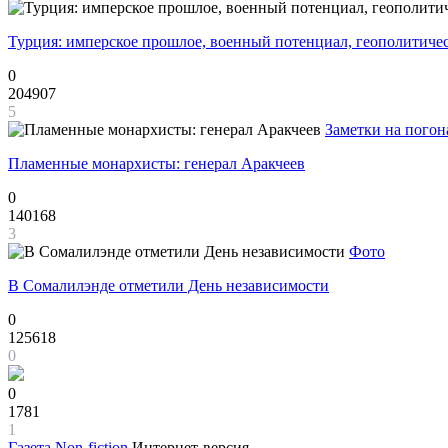
Турция: имперское прошлое, военный потенциал, геополитиче
0
204907
5
Заметки на погон
Пламенные монархисты: генерал Аракчеев
0
140168
3
Фото
В Сомалилэнде отметили День независимости
0
125618
0
0
1781
1
Газета
Non-fiction
Интернет-версия