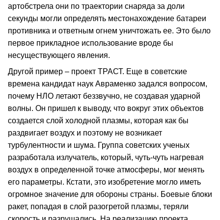
артобстрела они по траектории снаряда за доли
секунды могли определять местонахождение батареи
противника и ответным огнем уничтожать ее. Это было
первое прикладное использование вроде бы
несуществующего явления.
Другой пример – проект ТРАСТ. Еще в советские
времена кандидат наук Авраменко задался вопросом,
почему НЛО летают беззвучно, не создавая ударной
волны. Он пришел к выводу, что вокруг этих объектов
создается слой холодной плазмы, которая как бы
раздвигает воздух и поэтому не возникает
турбулентности и шума. Группа советских ученых
разработала излучатель, который, чуть-чуть нагревая
воздух в определенной точке атмосферы, мог менять
его параметры. Кстати, это изобретение могло иметь
огромное значение для обороны страны. Боевые блоки
ракет, попадая в слой разогретой плазмы, теряли
скорость и разрушались. На реализацию проекта