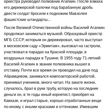
оркестра руководил полковник Агапкин. После взмаха
его дирижерской палочки под барабанную дробь
двести солдат бросили к подножию Мавзолея
фашистские штандарты...
После Великой Отечественной войны Василий Агапкин
продолжал заниматься музыкой. Образцовый оркестр
МГБ СССР, которым он дирижировал, часто выступал
в московском саду «Эрмитаж», выезжал на гастроли,
участвовал в парадах на Красной площади, в
воздушных парадах в Тушине. В 1955 году 71-летний
Василий Агапкин в звании полковника вышел в
отставку. Почти все время он проводил на даче под
Абрамцевом, занимался композиторской работой,
принимал учеников, много читал. На закате жизни,
случалось, брал в руки трубу, которую на последние
деньги он, в те годы юный корнетист, приобрел на
Кавказе, и играл старые, хорошо отработанные вещи
по-иному, с иными красками и оттенками. Имевшим