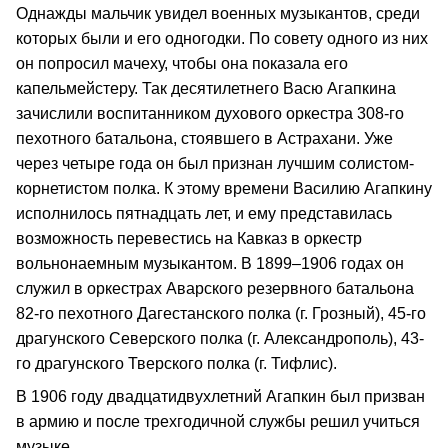
Однажды мальчик увидел военных музыкантов, среди
которых были и его одногодки. По совету одного из них
он попросил мачеху, чтобы она показала его
капельмейстеру. Так десятилетнего Васю Агапкина
зачислили воспитанником духового оркестра 308-го
пехотного батальона, стоявшего в Астрахани. Уже
через четыре года он был признан лучшим солистом-
корнетистом полка. К этому времени Василию Агапкину
исполнилось пятнадцать лет, и ему представилась
возможность перевестись на Кавказ в оркестр
вольнонаемным музыкантом. В 1899–1906 годах он
служил в оркестрах Аварского резервного батальона
82-го пехотного Дагестанского полка (г. Грозный), 45-го
драгунского Северского полка (г. Александрополь), 43-
го драгунского Тверского полка (г. Тифлис).
В 1906 году двадцатидвухлетний Агапкин был призван
в армию и после трехгодичной службы решил учиться
музыке.