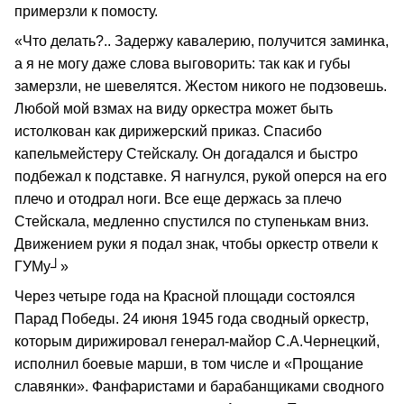
примерзли к помосту.
«Что делать?.. Задержу кавалерию, получится заминка,
а я не могу даже слова выговорить: так как и губы
замерзли, не шевелятся. Жестом никого не подзовешь.
Любой мой взмах на виду оркестра может быть
истолкован как дирижерский приказ. Спасибо
капельмейстеру Стейскалу. Он догадался и быстро
подбежал к подставке. Я нагнулся, рукой оперся на его
плечо и отодрал ноги. Все еще держась за плечо
Стейскала, медленно спустился по ступенькам вниз.
Движением руки я подал знак, чтобы оркестр отвели к
ГУМу┘»
Через четыре года на Красной площади состоялся
Парад Победы. 24 июня 1945 года сводный оркестр,
которым дирижировал генерал-майор С.А.Чернецкий,
исполнил боевые марши, в том числе и «Прощание
славянки». Фанфаристами и барабанщиками сводного