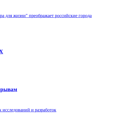
ура для жизни" преображает российские города
AX
рорывам
 исследований и разработок