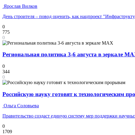
Ярослав Вилков
День строителя – повод оценить, как нацпроект "Инфраструкт
0
775
0
Региональная политика 3-6 августа в зеркале M
0
344
0
Российскую науку готовят к технологическим п
Ольга Соловьева
Правительство создаст единую систему мер поддержки научных
0
1709