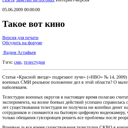
05.06.2009 00:00:00
Такое вот кино
Версия для печати
Обсудить на форуме
Вадим Астафьев
Тэги:
сми
,
телестудия
Статья «Красной звезде» подрезают лучи» («НВО» № 14, 2009)
военных СМИ реальное положение дел в этой области? О малот
наболевшем.
Телестудии военных округов в настоящее время полагаю счита
эксперимента, на волне боевых действий успешно справилась 
лет существования телестудия не получила ни копейки денег
сотрудников и снимаются на бытовую цифровую видеокамеру, 
только обещания гувээровцев решить все проблемы после реор
Впервые за все время существования телестудии СКВО в конц