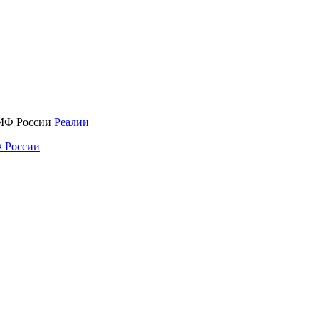
Реалии
 России