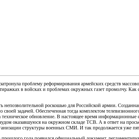
 затронула проблему реформирования армейских средств массов
иражках в войсках и проблемах окружных газет промолчу. Как с
ть непозволительной роскошью для Российской армии. Созданная
со своей задачей. Обеспеченная тогда комплектом телевизионно
 на техническое обновление. В настоящее время информационн
чудом оказавшуюся на окружном складе ТСВ. А в ответ на про
ганизации структуры военных СМИ. И так продолжается уже пят
е прошлого года появился официальный документ, регламентиру