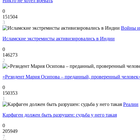
Никто не хотел воевать
0
151504
3
Войны и
Исламские экстремисты активизировались в Индии
0
146273
2
«Резидент Мария Осипова – преданный, проверенный человек
0
150353
1
Реалии
Карфаген должен быть разрушен: судьба у него такая
0
205949
7