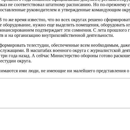
каз не соответствовал штатному расписанию. Но по-прежнему ст
, составленные руководителем и утвержденные командующим окру
В то же время известно, что во всех округах решено сформирова
щее оборудование, нужно еще выделить помещения, оборудовать
 финансированием подтверждает эти сомнения. С лета прошлого г
в и на организацию внутрихозяйственной деятельности.
ормировать телестудии, обеспеченные всем необходимым, даже т
ослужащими. В масштабах военного округа с журналистской дея
и года назад. А сейчас Министерство обороны готово раскошели
естудии округа.
нимаются ими люди, не имеющие ни малейшего представления о