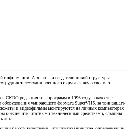
ой информации. А знают ли создатели новой структуры
отрудник телестудии военного округа скажу о своем, о
 в СКВО редакция телепрограмм в 1996 году, в качестве
го оборудования умирающего формата SuperVHS, за тринадцать
ые сюжеты и видеофильмы монтируются на личных компьютерах
сьбы обеспечить штатными техническими средствами, слышны
ь лет.
ющий работу телестудии. Это приказ министра, определивший