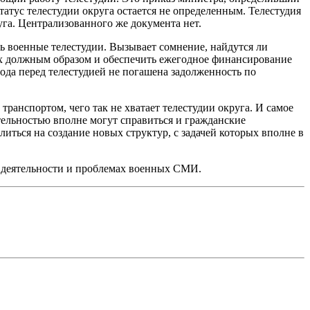
атус телестудии округа остается не определенным. Телестудия
га. Централизованного же документа нет.
ть военные телестудии. Вызывает сомнение, найдутся ли
 их должным образом и обеспечить ежегодное финансирование
ода перед телестудией не погашена задолженность по
ранспортом, чего так не хватает телестудии округа. И самое
тельностью вполне могут справиться и гражданские
ться на создание новых структур, с задачей которых вполне в
 деятельности и проблемах военных СМИ.