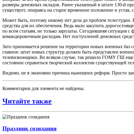
размеры денежных окладов. Ранее указанный в штате 130-й при
существует, опираясь на старое временное положение и устав
Может быть, поэтому никому нет дела до проблем телестудии. 
средства для их обеспечения. Ведь мало закупить дорогостоя
по всем статьям, не только зарплаты. Сегодняшняя ситуация с
командировочным расходам. Нет поступлений денежных средст
Зато принимается решение на территории новых военных баз сф
главное: штат новых структур должен быть представлен военн
телевизионщики. Во всяком случае, так решило ГОМУ ГШ еще тр
состоянии справиться творческий коллектив существующей тел
Видимо, не в экономии причина нынешних реформ. Просто за
Комментарии для элемента не найдены.
Читайте также
Праздник созидания