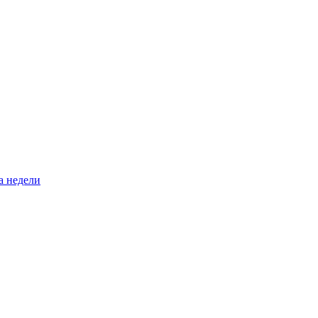
а недели