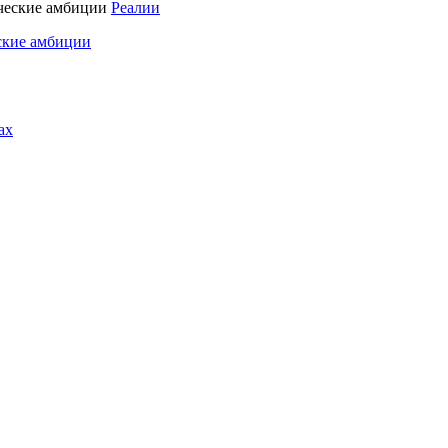
Реалии
ские амбиции
ах