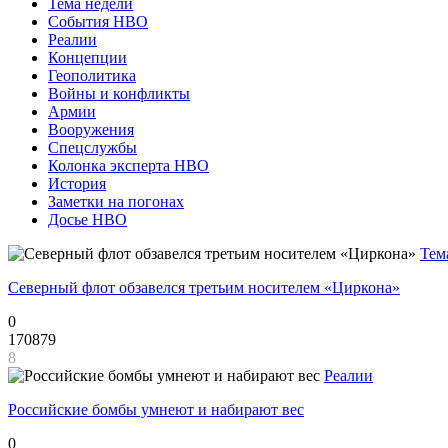
Тема недели
События НВО
Реалии
Концепции
Геополитика
Войны и конфликты
Армии
Вооружения
Спецслужбы
Колонка эксперта НВО
История
Заметки на погонах
Досье НВО
Тем
Северный флот обзавелся третьим носителем «Циркона»
0
170879
8
Реалии
Российские бомбы умнеют и набирают вес
0