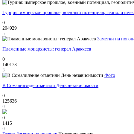
Турция: имперское прошлое, военный потенциал, геополитиче
0
204929
5
Заметки на погон
Пламенные монархисты: генерал Аракчеев
0
140173
3
Фото
В Сомалилэнде отметили День независимости
0
125636
0
0
1415
0
Газета
Заметки на погонах
Интернет-версия