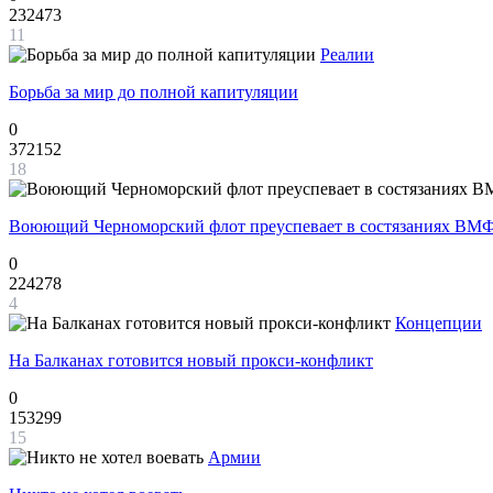
232473
11
Реалии
Борьба за мир до полной капитуляции
0
372152
18
Воюющий Черноморский флот преуспевает в состязаниях ВМФ
0
224278
4
Концепции
На Балканах готовится новый прокси-конфликт
0
153299
15
Армии