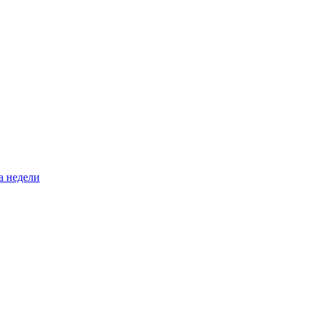
а недели