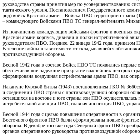
руководства страны принятия мер по усовершенствованию сист
тактического уровня. Постановлением Государственного комит
род) войск Красной армии – Войска ПВО территории страны 
– командующего Войсками ПВО ТС генерал-лейтенанта Михаи
Из подчинения командующих войсками фронтов и военных окр
Красной армии корпуса, дивизии и полки истребительной ави
руководителям ПВО. Позднее, 22 января 1942 года, приказом
В течение войны в зависимости от складывавшейся обстановки 
противовоздушной обороны.
Весной 1942 года в составе Войск ПВО ТС появились первые 
обеспечивавшие надежное прикрытие важнейших центров стра
сформирована воздушная истребительная армия ПВО, как опе
Накануне Курской битвы (1943) постановлением ГКО № 3660сс
и соединений ПВО страны с противовоздушной обороной обще
оставшихся на востоке и юге страны зон ПВО осуществлялась
истребительной авиации ПВО, главная инспекция ПВО, управ
Весной 1944 года с целью повышения оперативности в органи
Восточного фронтов ПВО были сформированы новые фронты: 
обороны. В декабре того же года Северный фронт ПВО прео
органов оперативного руководства противовоздушной оборон