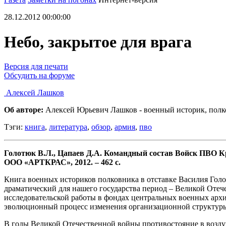
28.12.2012 00:00:00
Небо, закрытое для врага
Версия для печати
Обсудить на форуме
Алексей Лашков
Об авторе:
Алексей Юрьевич Лашков - военный историк, полков
Тэги:
книга
,
литература
,
обзор
,
армия
,
пво
Голотюк В.Л., Цапаев Д.А. Командный состав Войск ПВО Кра
ООО «АРТКРАС», 2012. – 462 с.
Книга военных историков полковника в отставке Василия Гол
драматический для нашего государства период – Великой Отече
исследовательской работы в фондах центральных военных арх
эволюционный процесс изменения организационной структуры
В годы Великой Отечественной войны противостояние в возду