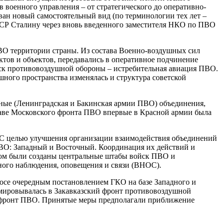
 военного управления – от стратегического до оперативно-
ван новый самостоятельный вид (по терминологии тех лет –
СР Сталину через вновь введенного заместителя НКО по ПВО
ВО территории страны. Из состава Военно-воздушных сил
тов и объектов, передавались в оперативное подчинение
ск противовоздушной обороны – истребительная авиация ПВО.
шного пространства изменялась и структура советской
ные (Ленинградская и Бакинская армии ПВО) объединения,
аве Московского фронта ПВО впервые в Красной армии была
 С целью улучшения организации взаимодействия объединений
ВО: Западный и Восточный. Координация их действий и
ром были созданы центральные штабы войск ПВО и
ого наблюдения, оповещения и связи (ВНОС).
осе очередным постановлением ГКО на базе Западного и
ировывалась в Закавказский фронт противовоздушной
 фронт ПВО. Принятые меры предполагали приближение