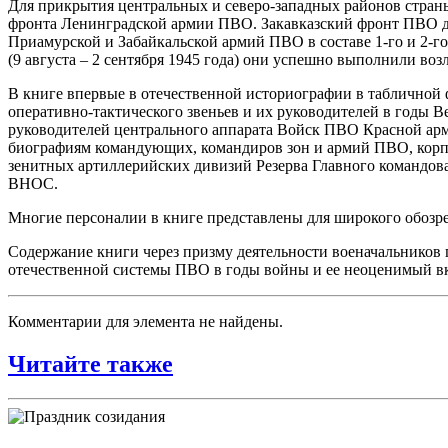
Для прикрытия центральных и северо-западных районов стран
фронта Ленинградской армии ПВО. Закавказский фронт ПВО до
Приамурской и Забайкальской армий ПВО в составе 1-го и 2-г
(9 августа – 2 сентября 1945 года) они успешно выполнили воз
В книге впервые в отечественной историографии в табличной
оперативно-тактического звеньев и их руководителей в годы 
руководителей центрального аппарата Войск ПВО Красной ар
биографиям командующих, командиров зон и армий ПВО, кор
зенитных артиллерийских дивизий Резерва Главного командов
ВНОС.
Многие персоналии в книге представлены для широкого обозр
Содержание книги через призму деятельности военачальников 
отечественной системы ПВО в годы войны и ее неоценимый вк
Комментарии для элемента не найдены.
Читайте также