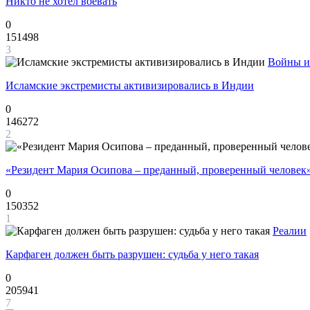
Никто не хотел воевать
0
151498
3
Войны и
Исламские экстремисты активизировались в Индии
0
146272
2
«Резидент Мария Осипова – преданный, проверенный человек
0
150352
1
Реалии
Карфаген должен быть разрушен: судьба у него такая
0
205941
7