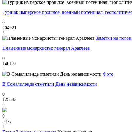
Турция: имперское прошлое, военный потенциал, геополитиче
0
204921
5
Заметки на погон
Пламенные монархисты: генерал Аракчеев
0
140172
3
Фото
В Сомалилэнде отметили День независимости
0
125632
0
0
5477
1
Газета
Заметки на погонах
Интернет-версия