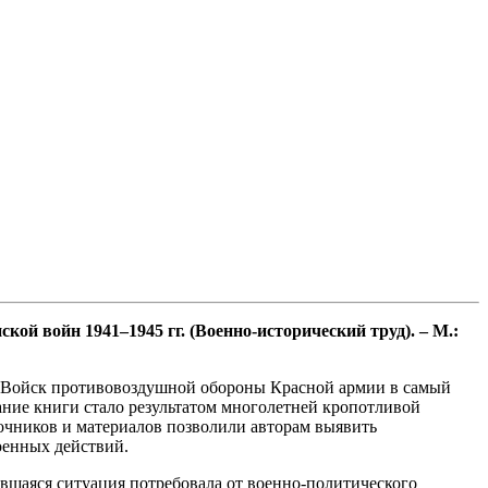
ой войн 1941–1945 гг. (Военно-исторический труд). – М.:
и Войск противовоздушной обороны Красной армии в самый
ание книги стало результатом многолетней кропотливой
очников и материалов позволили авторам выявить
оенных действий.
вшаяся ситуация потребовала от военно-политического