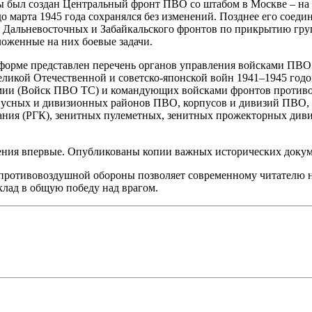
ы был создан Центральный фронт ПВО со штабом в Москве – на
 марта 1945 года сохранялся без изменений. Позднее его соед
о Дальневосточных и Забайкальского фронтов по прикрытию гру
ложенные на них боевые задачи.
 форме представлен перечень органов управления войсками ПВО
Великой Отечественной и советско-японской войн 1941–1945 год
мии (Войск ПВО ТС) и командующих войсками фронтов противо
пусных и дивизионных районов ПВО, корпусов и дивизий ПВО,
ания (РГК), зенитных пулеметных, зенитных прожекторных диви
ения впервые. Опубликованы копии важных исторических докум
противовоздушной обороны позволяет современному читателю на
лад в общую победу над врагом.