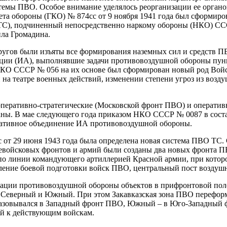
емы ПВО. Особое внимание уделялось реорганизации ее органов
ета обороны (ГКО) № 874сс от 9 ноября 1941 года был сформиро
(ТС), подчиненный непосредственно наркому обороны (НКО) СС
ла Громадина.
угов были изъяты все формирования наземных сил и средств П
ации (ИА), выполнявшие задачи противовоздушной обороны пунк
 НКО СССР № 056 на их основе был сформирован новый род Вой
на театре военных действий, изменении степени угроз из возду
оперативно-стратегические (Московской фронт ПВО) и оператив
ны. В мае следующего года приказом НКО СССР № 0087 в сост
ративное объединение ИА противовоздушной обороны.
 от 29 июня 1943 года была определена новая система ПВО ТС.
войсковых фронтов и армий были созданы два новых фронта П
 по линии командующего артиллерией Красной армии, при кото
ление боевой подготовки войск ПВО, центральный пост воздушн
зации противовоздушной обороны объектов в прифронтовой пол
Северный и Южный. При этом Закавказская зона ПВО переформ
бразовывался в Западный фронт ПВО, Южный – в Юго-Западный
ой к действующим войскам.