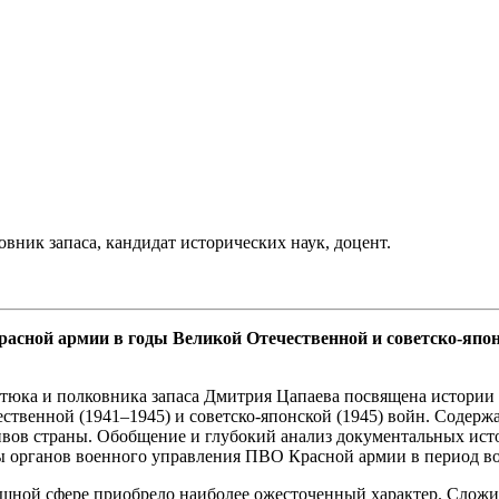
ник запаса, кандидат исторических наук, доцент.
сной армии в годы Великой Отечественной и советско-японск
отюка и полковника запаса Дмитрия Цапаева посвящена истори
ственной (1941–1945) и советско-японской (1945) войн. Содерж
ивов страны. Обобщение и глубокий анализ документальных ист
 органов военного управления ПВО Красной армии в период в
шной сфере приобрело наиболее ожесточенный характер. Сложи