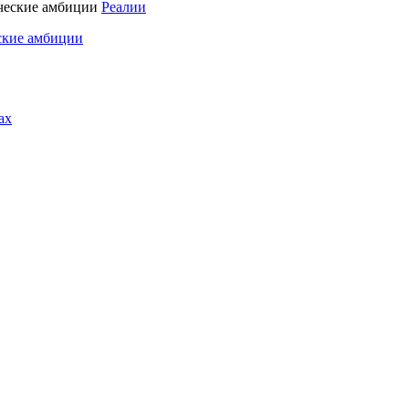
Реалии
ские амбиции
ах