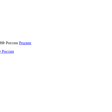
Реалии
 России