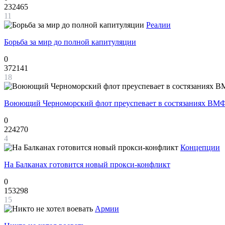
232465
11
Реалии
Борьба за мир до полной капитуляции
0
372141
18
Воюющий Черноморский флот преуспевает в состязаниях ВМФ
0
224270
4
Концепции
На Балканах готовится новый прокси-конфликт
0
153298
15
Армии