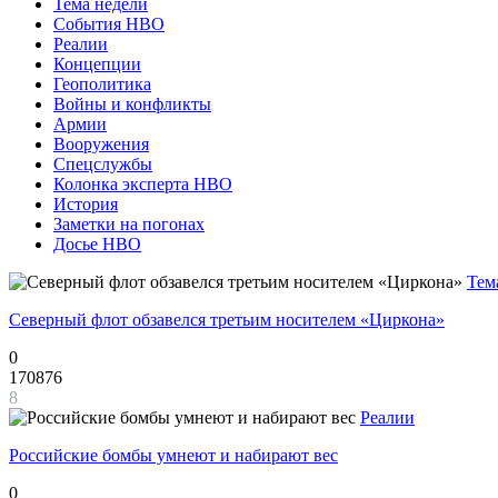
Тема недели
События НВО
Реалии
Концепции
Геополитика
Войны и конфликты
Армии
Вооружения
Спецслужбы
Колонка эксперта НВО
История
Заметки на погонах
Досье НВО
Тем
Северный флот обзавелся третьим носителем «Циркона»
0
170876
8
Реалии
Российские бомбы умнеют и набирают вес
0