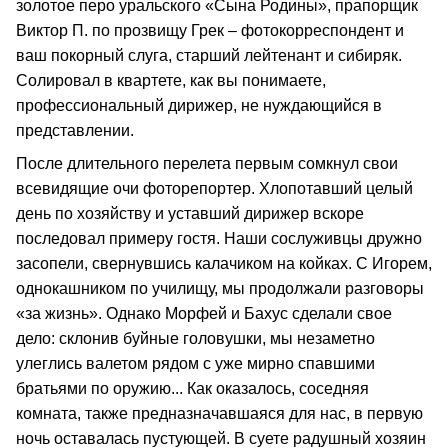
золотое перо уральского «Сына Родины», прапорщик
Виктор П. по прозвищу Грек – фотокорреспондент и
ваш покорный слуга, старший лейтенант и сибиряк.
Солировал в квартете, как вы понимаете,
профессиональный дирижер, не нуждающийся в
представлении.
После длительного перелета первым сомкнул свои
всевидящие очи фоторепортер. Хлопотавший целый
день по хозяйству и уставший дирижер вскоре
последовал примеру гостя. Наши сослуживцы дружно
засопели, свернувшись калачиком на койках. С Игорем,
однокашником по училищу, мы продолжали разговоры
«за жизнь». Однако Морфей и Бахус сделали свое
дело: склонив буйные головушки, мы незаметно
улеглись валетом рядом с уже мирно спавшими
братьями по оружию... Как оказалось, соседняя
комната, также предназначавшаяся для нас, в первую
ночь оставалась пустующей. В суете радушный хозяин