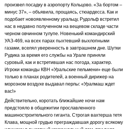
произвел посадку в аэропорту Кольцово. «За бортом –
минус 37», – объявила, прощаясь, стюардесса. Как и
подобает новоявленному уральцу, Рудольф встретил
нас в недавно полученном на вещевом складе части
черном овчинном тулупе. Новенький командирский
УАЗ-469, на всех парах пыхтевший выхлопными
газами, вселял уверенность в завтрашнем дне. Шутки
Рудика за время его службы на Урале приняли
суровый, как и встретившая нас погода, характер.
Игроки команды КВН «Уральские пельмени» еще были
только в планах родителей, а военный дирижер на
морозном воздухе выдавал перлы: «Уралмаш ждет
вас!»
Действительно, коротать ближайшие ночи нам
предстояло в общежитии прославленного
машиностроительного гиганта. Строгая вахтерша тетя
Клава, мощной грудью преграждавшая дорогу всякому