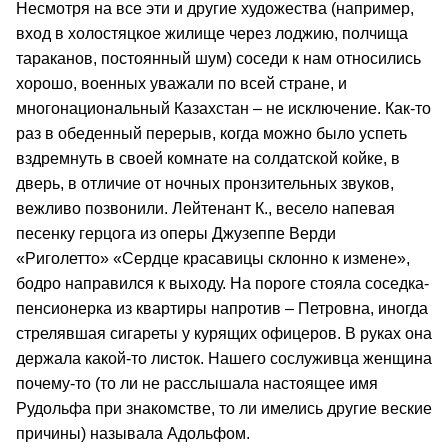
Несмотря на все эти и другие художества (например,
вход в холостяцкое жилище через лоджию, полчища
тараканов, постоянный шум) соседи к нам относились
хорошо, военных уважали по всей стране, и
многонациональный Казахстан – не исключение. Как-то
раз в обеденный перерыв, когда можно было успеть
вздремнуть в своей комнате на солдатской койке, в
дверь, в отличие от ночных пронзительных звуков,
вежливо позвонили. Лейтенант К., весело напевая
песенку герцога из оперы Джузеппе Верди
«Риголетто» «Сердце красавицы склонно к измене»,
бодро направился к выходу. На пороге стояла соседка-
пенсионерка из квартиры напротив – Петровна, иногда
стрелявшая сигареты у курящих офицеров. В руках она
держала какой-то листок. Нашего сослуживца женщина
почему-то (то ли не расслышала настоящее имя
Рудольфа при знакомстве, то ли имелись другие веские
причины) называла Адольфом.