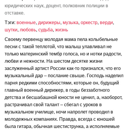
юридических наук, доцент, полковник полиции в
отставке.
Тэги:
военные
,
дирижеры
,
музыка
,
оркестр
,
верди
,
шутки
,
любовь
,
судьба
,
жизнь
Своему первенцу молодая мама пела колыбельные
песни с такой теплотой, что малыш улавливал не
только материнский тембр голоса, но и нотки радости,
любви и нежности. На шестом десятке жизни
заслуженный артист России как-то признался, что его
музыкальный дар – послание свыше. Господь наделил
парня редкими способностями, которые он, будущий
главный военный дирижер, в годы беззаботного
детства и бесшабашной юности не ценил, а, наоборот,
растрачивал свой талант – сбегал с уроков в
музыкальном училище, ночи напролет проводил в
молодежных компаниях. Правда, всегда с юношей
была гитара, обычная шестиструнка, а исполняемые