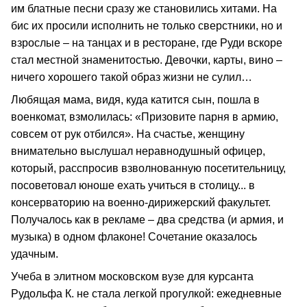
им блатные песни сразу же становились хитами. На
бис их просили исполнить не только сверстники, но и
взрослые – на танцах и в ресторане, где Руди вскоре
стал местной знаменитостью. Девочки, карты, вино –
ничего хорошего такой образ жизни не сулил…
Любящая мама, видя, куда катится сын, пошла в
военкомат, взмолилась: «Призовите парня в армию,
совсем от рук отбился». На счастье, женщину
внимательно выслушал неравнодушный офицер,
который, расспросив взволнованную посетительницу,
посоветовал юноше ехать учиться в столицу... в
консерваторию на военно-дирижерский факультет.
Получалось как в рекламе – два средства (и армия, и
музыка) в одном флаконе! Сочетание оказалось
удачным.
Учеба в элитном московском вузе для курсанта
Рудольфа К. не стала легкой прогулкой: ежедневные