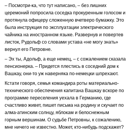
– Посмотри-ка, что тут написано, – без лишних
церемоний попросила соседка прокуренным голосом и
протянула офицеру сложенную вчетверо бумажку. Это
была инструкция по эксплуатации электрического
чайника на иностранном языке. Развернув и повертев
листок, Рудольф со словами устава «не могу знать»
вернул его Петровне.
– Эх ты, Адольф, а еще немец, – с сожалением сказала
пенсионерка. – Придется плестись в соседний дом к
Вашкау, они-то уж наверняка по-немецки шпрехают.
Кстати говоря, семья командира роты материально-
технического обеспечения капитана Вашкау вскоре по
программе переселения уехала в Германию, где
счастливо живет, пишет письма на родину и скучает по
алма-атинским солнцу, яблокам и белоснежным
горным вершинам. О судьбе Петровны, к сожалению,
мне ничего не известно. Может, кто-нибудь подскажет?