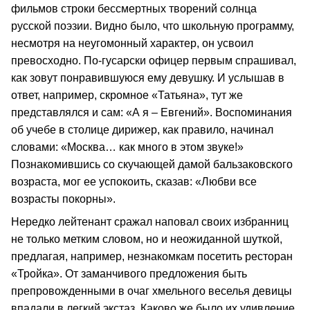
фильмов строки бессмертных творений солнца
русской поэзии. Видно было, что школьную программу,
несмотря на неугомонный характер, он усвоил
превосходно. По-гусарски офицер первым спрашивал,
как зовут понравившуюся ему девушку. И услышав в
ответ, например, скромное «Татьяна», тут же
представлялся и сам: «А я – Евгений». Воспоминания
об учебе в столице дирижер, как правило, начинал
словами: «Москва… как много в этом звуке!»
Познакомившись со скучающей дамой бальзаковского
возраста, мог ее успокоить, сказав: «Любви все
возрасты покорны».
Нередко лейтенант сражал наповал своих избранниц
не только метким словом, но и неожиданной шуткой,
предлагая, например, незнакомкам посетить ресторан
«Тройка». От заманчивого предложения быть
препровожденными в очаг хмельного веселья девицы
впадали в легкий экстаз. Каково же было их удивление,