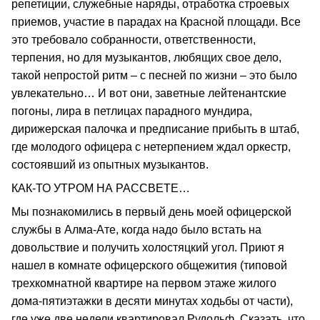
репетиции, служебные наряды, отработка строевых
приемов, участие в парадах на Красной площади. Все
это требовало собранности, ответственности,
терпения, но для музыкантов, любящих свое дело,
такой непростой ритм – с песней по жизни – это было
увлекательно… И вот они, заветные лейтенантские
погоны, лира в петлицах парадного мундира,
дирижерская палочка и предписание прибыть в штаб,
где молодого офицера с нетерпением ждал оркестр,
состоявший из опытных музыкантов.
КАК-ТО УТРОМ НА РАССВЕТЕ…
Мы познакомились в первый день моей офицерской
службы в Алма-Ате, когда надо было встать на
довольствие и получить холостяцкий угол. Приют я
нашел в комнате офицерского общежития (типовой
трехкомнатной квартире на первом этаже жилого
дома-пятиэтажки в десяти минутах ходьбы от части),
где уже две недели квартировал Рудольф. Сказать, что