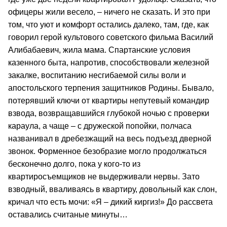
офицеры жили весело, – ничего не сказать. И это при
том, что уют и комфорт остались далеко, там, где, как
говорил герой культового советского фильма Василий
Алибабаевич, жила мама. Спартанские условия
казенного быта, напротив, способствовали железной
закалке, воспитанию несгибаемой силы воли и
апостольского терпения защитников Родины. Бывало,
потерявший ключи от квартиры непутевый командир
взвода, возвращавшийся глубокой ночью с проверки
караула, а чаще – с дружеской попойки, полчаса
названивал в дребезжащий на весь подъезд дверной
звонок. Форменное безобразие могло продолжаться
бесконечно долго, пока у кого-то из
квартиросъемщиков не выдерживали нервы. Зато
взводный, вваливаясь в квартиру, довольный как слон,
кричал что есть мочи: «Я – дикий киргиз!» До рассвета
оставались считаные минуты…