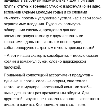
идущему в высотный коммунальный дом, при виде
группы статных военных глубоко вздохнула (очевидно,
вспомнив бурные молодые годы) и со словами
«милости просим» услужливо пустила нас в свои зорко
охраняемые владения. Рудольф, пользуясь
обширными связями, арендовал для нас
восьмиметровую комнату с двумя сетчатыми
кроватями вдоль стен и столом посередине,
собственноручно накрытым в честь приезда гостей.
– А вот и наша скатерть-самобранка, – весело сказал
хозяин и взмахнул рукой, словно дирижерской
палочкой.
Привычный холостяцкий ассортимент продуктов –
тушенка, шпроты, соленые огурцы, еще теплая
картошка в мундире, нарезанный ломтями хлеб –
выглядел на этот раз праздничным обедом. Для
дружеской пирушки не хватало главного – известного
русского напитка. Кто подумал про квас – тоже