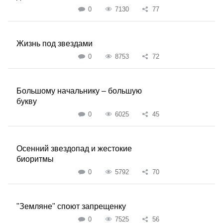
0
7130
77
Жизнь под звездами
0
8753
72
Большому начальнику – большую
букву
0
6025
45
Осенний звездопад и жестокие
биоритмы
0
5792
70
"Земляне" споют запрещенку
0
7525
56