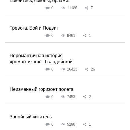
Взвейтесь, соколы, орлами!
0
11186
7
Тревога, Бой и Подвиг
0
9491
1
Неромантичная история
«романтиков» с Гвардейской
0
16423
26
Неизменный горизонт полета
0
7453
2
Запойный читатель
0
5298
1