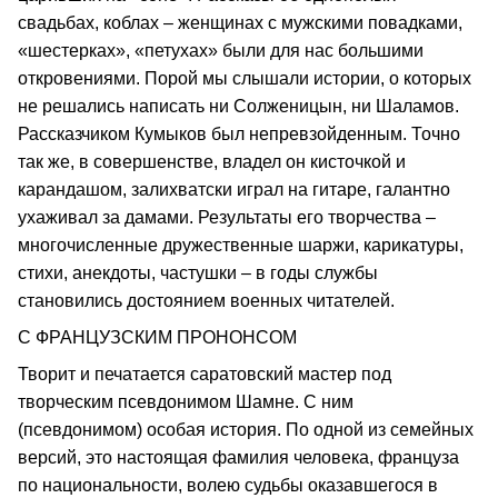
свадьбах, коблах – женщинах с мужскими повадками,
«шестерках», «петухах» были для нас большими
откровениями. Порой мы слышали истории, о которых
не решались написать ни Солженицын, ни Шаламов.
Рассказчиком Кумыков был непревзойденным. Точно
так же, в совершенстве, владел он кисточкой и
карандашом, залихватски играл на гитаре, галантно
ухаживал за дамами. Результаты его творчества –
многочисленные дружественные шаржи, карикатуры,
стихи, анекдоты, частушки – в годы службы
становились достоянием военных читателей.
С ФРАНЦУЗСКИМ ПРОНОНСОМ
Творит и печатается саратовский мастер под
творческим псевдонимом Шамне. С ним
(псевдонимом) особая история. По одной из семейных
версий, это настоящая фамилия человека, француза
по национальности, волею судьбы оказавшегося в