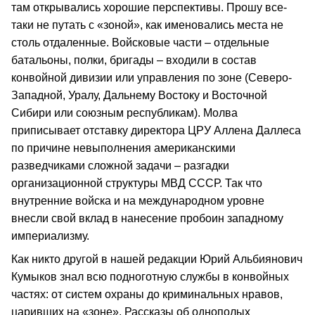
там открывались хорошие перспективы. Прошу все-
таки не путать с «зоной», как именовались места не
столь отдаленные. Войсковые части – отдельные
батальоны, полки, бригады – входили в состав
конвойной дивизии или управления по зоне (Северо-
Западной, Уралу, Дальнему Востоку и Восточной
Сибири или союзным республикам). Молва
приписывает отставку директора ЦРУ Аллена Даллеса
по причине невыполнения американскими
разведчиками сложной задачи – разгадки
организационной структуры МВД СССР. Так что
внутренние войска и на международном уровне
внесли свой вклад в нанесение пробоин западному
империализму.
Как никто другой в нашей редакции Юрий Альбиянович
Кумыков знал всю подноготную службы в конвойных
частях: от систем охраны до криминальных нравов,
царивших на «зоне». Рассказы об однополых