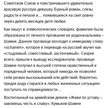
Советском Союзе и повстречавшего удивительно
красивую русскую девушку. Бурный роман, слезы
радости и печали и… появившееся на свет ровно
через девять месяцев дитя любви.
Как пишут в этимологических словарях, фамилия была
образована от личного прозвания ее родоначальника –
Шамне. Данное прозвище восходит к немецкому слову
«schamen», которое в переводе на русский звучит как
«стыдливый, совестливый, застенчивый». Скорее
всего, пришли к выводу исследователи, прозвище
Шамне получил в высшей степени нравственный и
порядочный человек, который никогда не позволял
себе резких высказываний или действий. Вероятно,
предок рода старался в любых жизненных ситуациях
поступать по справедливости…
Воспитанный на армейском девизе «Живи по уставу –
завоюешь честь и славу», Кумыков-Шамне