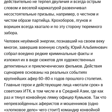
действительно не терпел двуличия и всегда острым
словом и веселой карикатурой развенчивал
несостоятельные призывы, например, о честном и
чистом образе партийца. Крохоборов, лгунов и
воришек всегда хватало и по эту сторону тюремного
забора.
Человек неуёмной энергии, познавший на своем веку
многое, завершив военную службу, Юрий Альбиянович
собрал воедино редкие криминальные факты и
изложил их в виде сюжетов для художественных
детективных и приключенческих фильмов. Действия
сценариев основаны на реальных событиях
крупнейших афер 60–80-х годов прошлого столетия.
Главные герои и действующие лица «мотали срок» в
советских ИТК, в том числе и в Средней Азии, где как
раз и тянул конвойную лямку офицер Кумыков. Так что
непревзойденных аферистов и мошенников (одно
«хлопковое дело» чего стоит!) командир конвойной