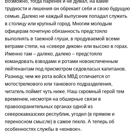
Возможно, тогда паренек и не думал, на какие
трудности и лишения он обрекает себя и свою будущую
семью. Далеко не каждый выпускник попадал служить
в столицу или крупный город. Многим молодым
офицерам почетную обязанность предстояло
выполнять в таежной глуши, в продуваемой всеми
ветрами степи, на «севере диком» или высоко в горах.
Именно там – далеко, далеко – предстояло
командовать взводами и ротами новоиспеченным
лейтенантам под присмотром седовласых капитанов.
Разницу, чем же рота войск МВД отличается от
мотострелкового или танкового подразделения,
читатель поймет чуть ниже. Наш скромный герой тем
временем, несмотря на обширные связи в
правоохранительных органах одной из
северокавказских республик, угодил (в прямом и
переносном смысле) в самое пекло. А теперь об
особенностях службы в «конвое».