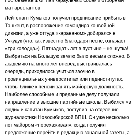
постовые вышки, лай караульных собак и отборный
мат арестантов.
Лейтенант Кумыков получил предписание прибыть в
Ташкент, в распоряжение командира конвойной
дивизии, а уже оттуда «караваном» добирался в
Учкудук (что, как известно благодаря песне, означает
«три колодца»). Пятнадцать лет в пустыне – не шутка!
Выбраться на Большую землю было весьма сложно. В
академию на много лет вперед выстраивалась
очередь, приходилось учиться заочно в
провинциальных университетах или пединститутах,
чтобы ближе к пенсии занять майорскую должность.
Наиболее способные и преданные делу получали
направление в высшие партийные школы. Выбился «в
люди» и капитан Кумыков, поступив на отделение
журналистики Новосибирской ВПШ. Он уже несколько
лет майором «перехаживал», когда получил
предложение перейти в редакцию зональной газеты, а