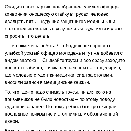
Ожидая свою партию новобранцев, увидел офицер-
конвойник юношескую стайку в трусах, человек
двадцать пять – будущих защитников Родины. Они
стеснительно жались в углу, не зная, куда идти и у кого
спросить, что делать.
– Чего жметесь, ребята? – ободряюще спросил с
улыбкой усатый офицер молодежь и тут же добавил с
видом знатока: – Снимайте трусы и все сразу заходите
вон в тот кабинет, – и указал пальцем на канцелярию,
где молодые студентки-медички, сидя за столами,
вносили записи в медицинские книжки.
То, что где-то надо снимать трусы, ни для кого из
призывников не было новостью – по этому поводу
судачили заранее. Поэтому ребята быстро скинули
последнее прикрытие и столпились у обозначенной
двери.
Видя, насколько удалось начало шутки, розыгрыш