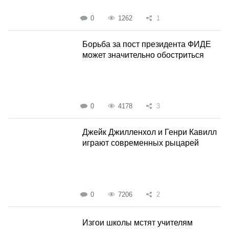
0
1262
1
Борьба за пост президента ФИДЕ
может значительно обостриться
0
4178
3
Джейк Джилленхол и Генри Кавилл
играют современных рыцарей
0
7206
2
Изгои школы мстят учителям