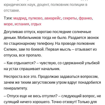
юридических наук, доцент, полковник полиции в
отставке.
Тэги:
мадрид
,
пулково
,
авиарейс
,
секреты
,
франко
,
море
,
испания
,
отдых
Догуливаю отпуск, коротаю последние солнечные
деньки. Мобильников тогда не было. Раздается звонок
по стационарному телефону. На проводе полковник
Силкин, зам по боевой. Первая мысль – отзывают из
отпуска, все пропало.
– Как отдыхается? – чувствую, со сдержанной улыбкой
на устах спрашивает начальник.
Неспроста все это. Продолжаю задаваться вопросом,
зачем же тихим августовским утром вдруг понадобился
генералитету.
– Отпуск еще не весь отгулял? – следующий вопрос, не
сулящий ничего хорошего. Точно отзовут! Только для