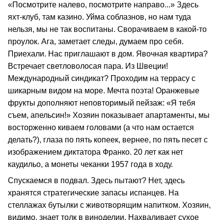
«Посмотрите налево, посмотрите направо...» Здесь
яхт-клуб, там казино. Уйма соблазнов, но нам туда
нельзя, мы не так воспитаны. Сворачиваем в какой-то
проулок. Ага, заметает следы, думаем про себя.
Приехали. Нас приглашают в дом. Явочная квартира?
Встречает светловолосая пара. Из Швеции!
Международный синдикат? Проходим на террасу с
шикарным видом на море. Мечта поэта! Оранжевые
фрукты дополняют неповторимый пейзаж: «Я тебя
съем, апельсин!» Хозяин показывает апартаменты, мы
восторженно киваем головами (а что нам остается
делать?), глаза по пять копеек, вернее, по пять песет с
изображением диктатора Франко. 20 лет как нет
каудильо, а монеты чеканки 1957 года в ходу.
Спускаемся в подвал. Здесь пытают? Нет, здесь
хранятся стратегические запасы испанцев. На
стеллажах бутылки с животворящим напитком. Хозяин,
видимо, знает толк в виноделии. Нахваливает сухое