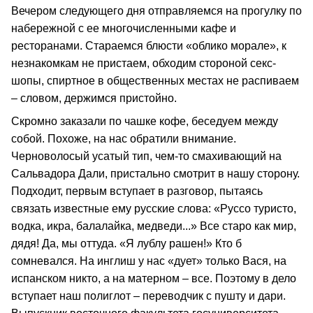
Вечером следующего дня отправляемся на прогулку по
набережной с ее многочисленными кафе и
ресторанами. Стараемся блюсти «облико морале», к
незнакомкам не пристаем, обходим стороной секс-
шопы, спиртное в общественных местах не распиваем
– словом, держимся пристойно.
Скромно заказали по чашке кофе, беседуем между
собой. Похоже, на нас обратили внимание.
Черноволосый усатый тип, чем-то смахивающий на
Сальвадора Дали, пристально смотрит в нашу сторону.
Подходит, первым вступает в разговор, пытаясь
связать известные ему русские слова: «Руссо туристо,
водка, икра, балалайка, медведи...» Все старо как мир,
дядя! Да, мы оттуда. «Я лублу рашен!» Кто б
сомневался. На инглиш у нас «дует» только Вася, на
испанском никто, а на матерном – все. Поэтому в дело
вступает наш полиглот – переводчик с пушту и дари.