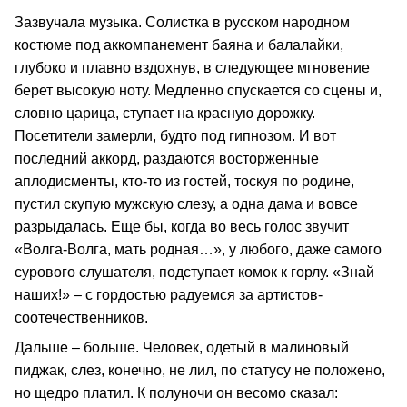
Зазвучала музыка. Солистка в русском народном
костюме под аккомпанемент баяна и балалайки,
глубоко и плавно вздохнув, в следующее мгновение
берет высокую ноту. Медленно спускается со сцены и,
словно царица, ступает на красную дорожку.
Посетители замерли, будто под гипнозом. И вот
последний аккорд, раздаются восторженные
аплодисменты, кто-то из гостей, тоскуя по родине,
пустил скупую мужскую слезу, а одна дама и вовсе
разрыдалась. Еще бы, когда во весь голос звучит
«Волга-Волга, мать родная…», у любого, даже самого
сурового слушателя, подступает комок к горлу. «Знай
наших!» – с гордостью радуемся за артистов-
соотечественников.
Дальше – больше. Человек, одетый в малиновый
пиджак, слез, конечно, не лил, по статусу не положено,
но щедро платил. К полуночи он весомо сказал: