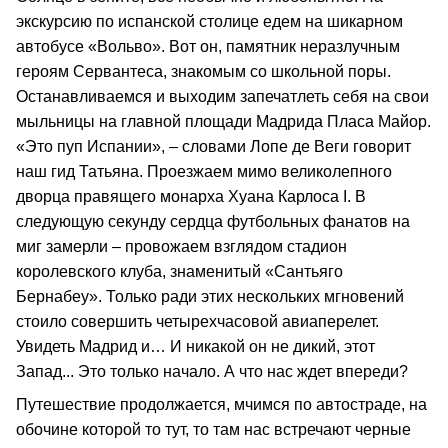
экскурсию по испанской столице едем на шикарном
автобусе «Вольво». Вот он, памятник неразлучным
героям Сервантеса, знакомым со школьной поры.
Останавливаемся и выходим запечатлеть себя на свои
мыльницы на главной площади Мадрида Пласа Майор.
«Это пуп Испании», – словами Лопе де Веги говорит
наш гид Татьяна. Проезжаем мимо великолепного
дворца правящего монарха Хуана Карлоса I. В
следующую секунду сердца футбольных фанатов на
миг замерли – провожаем взглядом стадион
королевского клуба, знаменитый «Сантьяго
Бернабеу». Только ради этих нескольких мгновений
стоило совершить четырехчасовой авиаперелет.
Увидеть Мадрид и… И никакой он не дикий, этот
Запад... Это только начало. А что нас ждет впереди?
Путешествие продолжается, мчимся по автостраде, на
обочине которой то тут, то там нас встречают черные