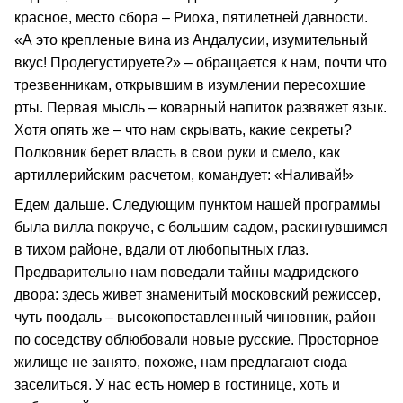
красное, место сбора – Риоха, пятилетней давности.
«А это крепленые вина из Андалусии, изумительный
вкус! Продегустируете?» – обращается к нам, почти что
трезвенникам, открывшим в изумлении пересохшие
рты. Первая мысль – коварный напиток развяжет язык.
Хотя опять же – что нам скрывать, какие секреты?
Полковник берет власть в свои руки и смело, как
артиллерийским расчетом, командует: «Наливай!»
Едем дальше. Следующим пунктом нашей программы
была вилла покруче, с большим садом, раскинувшимся
в тихом районе, вдали от любопытных глаз.
Предварительно нам поведали тайны мадридского
двора: здесь живет знаменитый московский режиссер,
чуть поодаль – высокопоставленный чиновник, район
по соседству облюбовали новые русские. Просторное
жилище не занято, похоже, нам предлагают сюда
заселиться. У нас есть номер в гостинице, хоть и