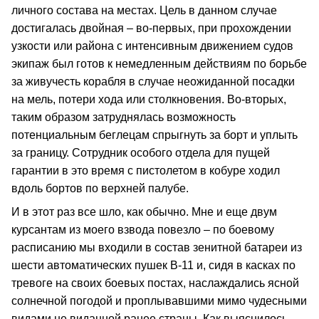
личного состава на местах. Цель в данном случае
достигалась двойная – во-первых, при прохождении
узкости или района с интенсивным движением судов
экипаж был готов к немедленным действиям по борьбе
за живучесть корабля в случае неожиданной посадки
на мель, потери хода или столкновения. Во-вторых,
таким образом затруднялась возможность
потенциальным беглецам спрыгнуть за борт и уплыть
за границу. Сотрудник особого отдела для пущей
гарантии в это время с пистолетом в кобуре ходил
вдоль бортов по верхней палубе.
И в этот раз все шло, как обычно. Мне и еще двум
курсантам из моего взвода повезло – по боевому
расписанию мы входили в состав зенитной батареи из
шести автоматических пушек В-11 и, сидя в касках по
тревоге на своих боевых постах, наслаждались ясной
солнечной погодой и проплывавшими мимо чудесными
видами не виданной ранее страны. Как выяснилось