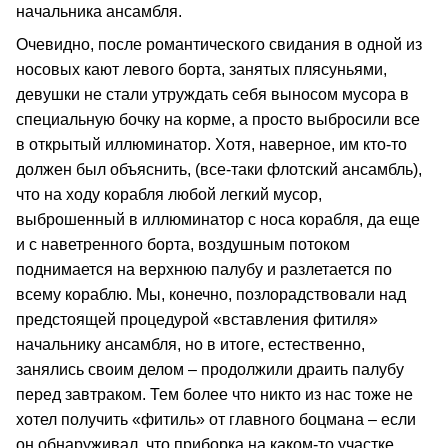
начальника ансамбля.
Очевидно, после романтического свидания в одной из
носовых кают левого борта, занятых плясуньями,
девушки не стали утруждать себя выносом мусора в
специальную бочку на корме, а просто выбросили все
в открытый иллюминатор. Хотя, наверное, им кто-то
должен был объяснить, (все-таки флотский ансамбль),
что на ходу корабля любой легкий мусор,
выброшенный в иллюминатор с носа корабля, да еще
и с наветренного борта, воздушным потоком
поднимается на верхнюю палубу и разлетается по
всему кораблю. Мы, конечно, позлорадствовали над
предстоящей процедурой «вставления фитиля»
начальнику ансамбля, но в итоге, естественно,
занялись своим делом – продолжили драить палубу
перед завтраком. Тем более что никто из нас тоже не
хотел получить «фитиль» от главного боцмана – если
он обнаруживал, что приборка на каком-то участке