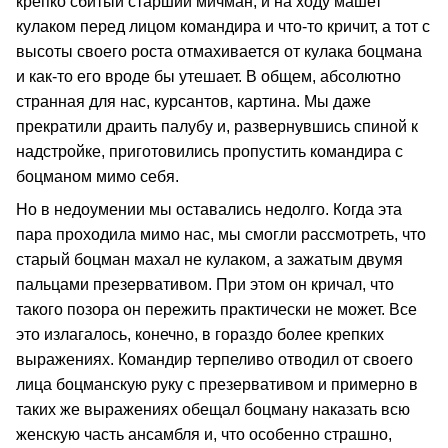
крепко сбитый старший мичман, и на ходу машет
кулаком перед лицом командира и что-то кричит, а тот с
высоты своего роста отмахивается от кулака боцмана
и как-то его вроде бы утешает. В общем, абсолютно
странная для нас, курсантов, картина. Мы даже
прекратили драить палубу и, развернувшись спиной к
надстройке, приготовились пропустить командира с
боцманом мимо себя.
Но в недоумении мы оставались недолго. Когда эта
пара проходила мимо нас, мы смогли рассмотреть, что
старый боцман махал не кулаком, а зажатым двумя
пальцами презервативом. При этом он кричал, что
такого позора он пережить практически не может. Все
это излагалось, конечно, в гораздо более крепких
выражениях. Командир терпеливо отводил от своего
лица боцманскую руку с презервативом и примерно в
таких же выражениях обещал боцману наказать всю
женскую часть ансамбля и, что особенно страшно,