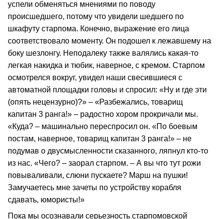
успели обменяться мнениями по поводу
происшедшего, потому что увидели шедшего по
шкафуту старпома. Конечно, выражение его лица
соответствовало моменту. Он подошел к лежавшему на
боку шезлонгу. Неподалеку также валялись какая-то
легкая накидка и тюбик, наверное, с кремом. Старпом
осмотрелся вокруг, увидел наши свесившиеся с
автоматной площадки головы и спросил: «Ну и где эти
(опять нецензурно)?» – «Разбежались, товарищ
капитан 3 ранга!» – радостно хором прокричали мы.
«Куда? – машинально переспросил он. «По боевым
постам, наверное, товарищ капитан 3 ранга!» – не
подумав о двусмысленности сказанного, ляпнул кто-то
из нас. «Чего? – заорал старпом. – А вы что тут рожи
повываливали, слюни пускаете? Марш на пушки!
Замучаетесь мне зачеты по устройству корабля
сдавать, юмористы!»
Пока мы осознавали серьезность старпомовской