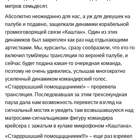
метров семьдесят.
Абсолютно неожиданно для нас, а уж для девушек на
палубе и подавно, защелкали динамики корабельной
громкоговорящей связи «Каштан». Один из этих
динамиков был закреплен как раз над отдыхающими
артистками. Мы, курсанты, сразу сообразили, что кто-то
включил тумблеры трансляции по верхней палубе, и
сейчас будет подана какая-то очередная команда,
поэтому не очень удивились, услышав многократно
усиленный динамиком командирский голос.
«Старрршшший помощщщнииик!» – проревела
трансляция. Последовавшая за этим трехсекундная
пауза дала нам возможность перевести взгляд на
сигнальный мостик и увидеть там возвышавшуюся над
матросами-сигнальщиками фигуру командира
крейсера с зажатым в кулаке микрофоном «Каштана».
«Старрршшший помощщщнииик!!!» – еще раз взревел