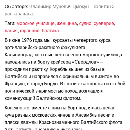
Об авторе:
Владимир Муневич Цмокун – капитан 3
ранга запаса.
Тэги:
морское училище
,
женщина
,
судно
,
суеверие
,
дания
,
франция
,
балтика
В июне 1976 года мы, курсанты четвертого курса
артиллерийско-ракетного факультета
Калининградского высшего военно-морского училища
находились на борту крейсера «Свердлов» –
проходили практику. Корабль вышел из базы в
Балтийске и направился с официальным визитом во
Францию, в город Бордо. В связи с важностью и особой
политической значимостью поход возглавлял
командующий Балтийском флотом.
Конечно же, вместе с ним на борт поднялась целая
куча разных московских чинов и Ансамбль песни и
пляски дважды Краснознаменного Балтийского флота.
Хоть артисты ансамбля и числились