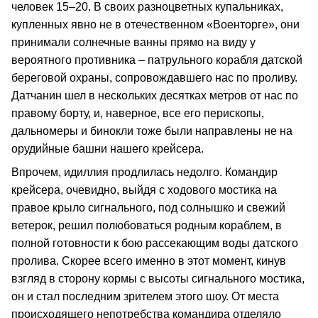
человек 15–20. В своих разноцветных купальниках,
купленных явно не в отечественном «Военторге», они
принимали солнечные ванны прямо на виду у
вероятного противника – патрульного корабля датской
береговой охраны, сопровождавшего нас по проливу.
Датчанин шел в нескольких десятках метров от нас по
правому борту, и, наверное, все его перископы,
дальномеры и бинокли тоже были направлены не на
орудийные башни нашего крейсера.
Впрочем, идиллия продлилась недолго. Командир
крейсера, очевидно, выйдя с ходового мостика на
правое крыло сигнального, под солнышко и свежий
ветерок, решил полюбоваться родным кораблем, в
полной готовности к бою рассекающим воды датского
пролива. Скорее всего именно в этот момент, кинув
взгляд в сторону кормы с высоты сигнального мостика,
он и стал последним зрителем этого шоу. От места
происходящего непотребства командира отделяло