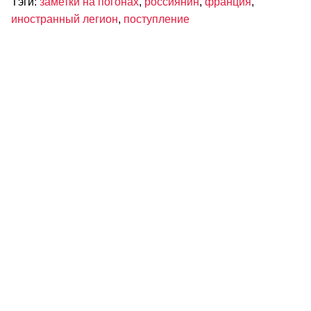
Тэги:
заметки на погонах
,
россиянин
,
франция
,
иностранный легион
,
поступление