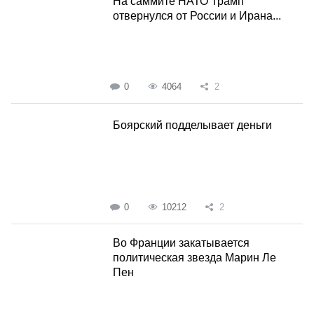
На саммите НАТО Трамп
отвернулся от России и Ирана...
0
4064
2
Боярский подделывает деньги
0
10212
2
Во Франции закатывается
политическая звезда Марин Ле
Пен