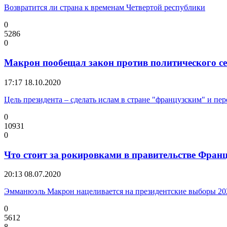
Возвратится ли страна к временам Четвертой республики
0
5286
0
Макрон пообещал закон против политического с
17:17
18.10.2020
Цель президента – сделать ислам в стране "французским" и пер
0
10931
0
Что стоит за рокировками в правительстве Фран
20:13
08.07.2020
Эмманюэль Макрон нацеливается на президентские выборы 20
0
5612
8