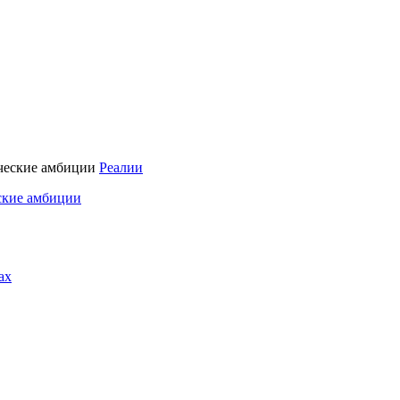
Реалии
ские амбиции
ах