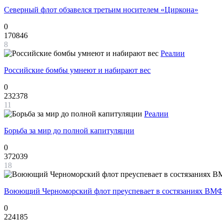
Северный флот обзавелся третьим носителем «Циркона»
0
170846
8
Реалии
Российские бомбы умнеют и набирают вес
0
232378
11
Реалии
Борьба за мир до полной капитуляции
0
372039
18
Воюющий Черноморский флот преуспевает в состязаниях ВМФ
0
224185