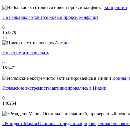
4
Концепции
На Балканах готовится новый прокси-конфликт
0
153279
15
Армии
Никто не хотел воевать
0
151471
3
Войны и
Исламские экстремисты активизировались в Индии
0
146254
2
«Резидент Мария Осипова – преданный, проверенный человек