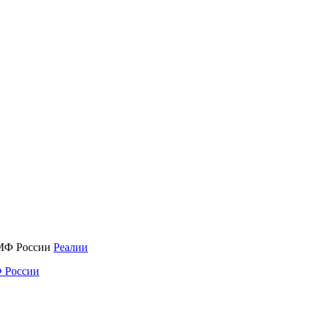
Реалии
 России