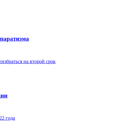
епаратизма
еизбраться на второй срок
ции
22 года