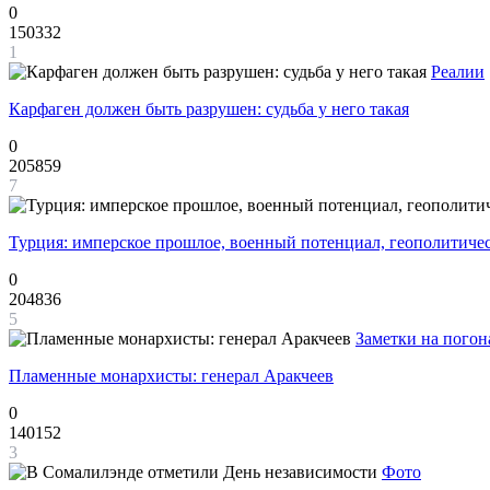
0
150332
1
Реалии
Карфаген должен быть разрушен: судьба у него такая
0
205859
7
Турция: имперское прошлое, военный потенциал, геополитиче
0
204836
5
Заметки на погон
Пламенные монархисты: генерал Аракчеев
0
140152
3
Фото