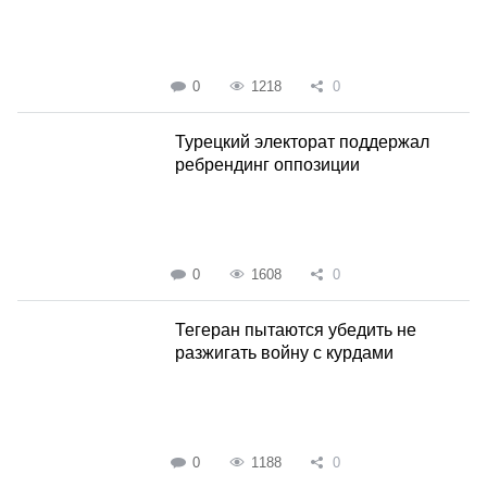
0
1218
0
Турецкий электорат поддержал
ребрендинг оппозиции
0
1608
0
Тегеран пытаются убедить не
разжигать войну с курдами
0
1188
0