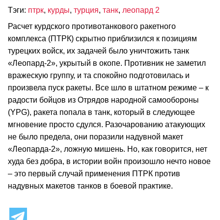
Тэги:
птрк
,
курды
,
турция
,
танк
,
леопард 2
Расчет курдского противотанкового ракетного
комплекса (ПТРК) скрытно приблизился к позициям
турецких войск, их задачей было уничтожить танк
«Леопард-2», укрытый в окопе. Противник не заметил
вражескую группу, и та спокойно подготовилась и
произвела пуск ракеты. Все шло в штатном режиме – к
радости бойцов из Отрядов народной самообороны
(YPG), ракета попала в танк, который в следующее
мгновение просто сдулся. Разочарованию атакующих
не было предела, они поразили надувной макет
«Леопарда-2», ложную мишень. Но, как говорится, нет
худа без добра, в истории войн произошло нечто новое
– это первый случай применения ПТРК против
надувных макетов танков в боевой практике.