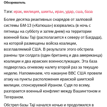
Обозреватель
Тэги:
ирак
,
милиция
,
шииты
,
иран
,
удар
,
сша
,
база
Более десятка реактивных снарядов от залповой
системы БМ-13 («Катюша») взорвались (в ночь с
пятницы на субботу и затем днем) на территории
военной базы Taji (располагается к северу от Багдада),
на которой размещены войска коалиции,
возглавляемой США. В результате этого обстрела
ранены три солдата (один британец и два американца)
коалиции и два иракских военнослужащих. Эта база
подверглась огневому налету второй раз за текущую
неделю. Напоминаем, что накануне ВВС США провели
атаку на пункты расположения иракской шиитской
милиции, спонсируемой Ираном. Судя по всему,
разгорается военный конфликт между Вашингтоном и
Тегераном.
Обстрел базы Taji начался ночью и продолжился в