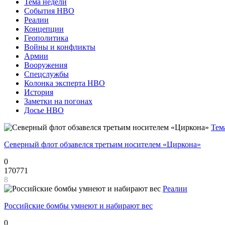
Тема недели
События НВО
Реалии
Концепции
Геополитика
Войны и конфликты
Армии
Вооружения
Спецслужбы
Колонка эксперта НВО
История
Заметки на погонах
Досье НВО
Тем
Северный флот обзавелся третьим носителем «Циркона»
0
170771
8
Реалии
Российские бомбы умнеют и набирают вес
0