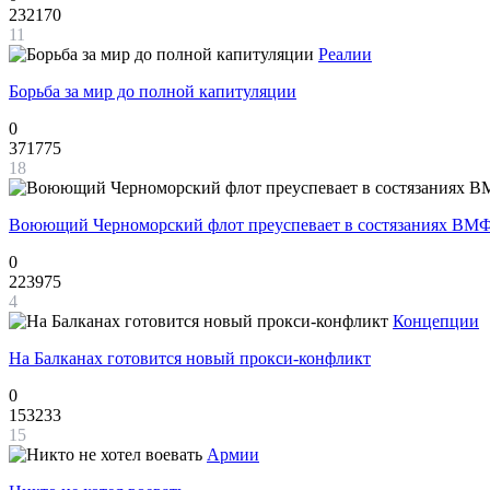
232170
11
Реалии
Борьба за мир до полной капитуляции
0
371775
18
Воюющий Черноморский флот преуспевает в состязаниях ВМФ
0
223975
4
Концепции
На Балканах готовится новый прокси-конфликт
0
153233
15
Армии