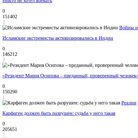
Никто не хотел воевать
0
151402
3
Войны и
Исламские экстремисты активизировались в Индии
0
146212
2
«Резидент Мария Осипова – преданный, проверенный человек
0
150290
1
Реалии
Карфаген должен быть разрушен: судьба у него такая
0
205651
7