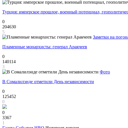
Турция: имперское прошлое, военный потенциал, геополитиче
0
204630
5
Заметки на погон
Пламенные монархисты: генерал Аракчеев
0
140114
3
Фото
В Сомалилэнде отметили День независимости
0
125452
0
0
3367
1
Газета
События НВО
Интернет-версия