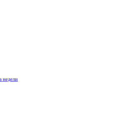
а недели