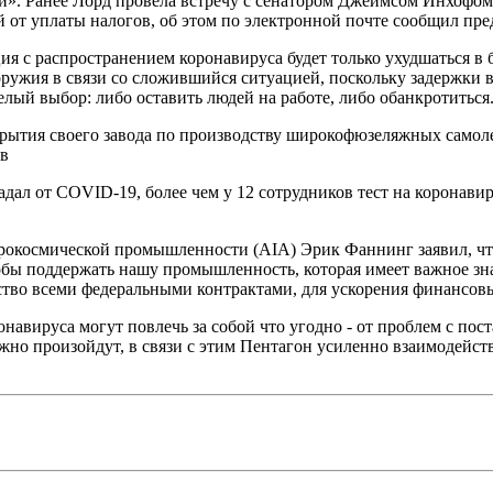
и». Ранее Лорд провела встречу с сенатором Джеймсом Инхофом
 от уплаты налогов, об этом по электронной почте сообщил пр
я с распространением коронавируса будет только ухудшаться в б
ужия в связи со сложившийся ситуацией, поскольку задержки в
лый выбор: либо оставить людей на работе, либо обанкротиться
рытия своего завода по производству широкофюзеляжных самолет
ов
радал от COVID-19, более чем у 12 сотрудников тест на коронави
эрокосмической промышленности (AIA) Эрик Фаннинг заявил, чт
обы поддержать нашу промышленность, которая имеет важное зн
дство всеми федеральными контрактами, для ускорения финансовы
ронавируса могут повлечь за собой что угодно - от проблем c п
жно произойдут, в связи с этим Пентагон усиленно взаимодейс