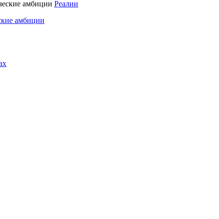
Реалии
ские амбиции
ах