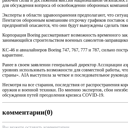
рабочей силы и достижения миссии национальной безопасност
для обсуждения вопроса об освобождении оборонных компаний
Эксперты в области здравоохранения предполагают, что ситуаци
Пентагон оборонным компаниям отсрочку графиков поставок ор
предприятий опасаются, что они будут вынуждены сделать тяже
Корпорация Boeing рассматривает возможность временного зак
занимающийся строительством военных самолетов-заправщик
KC-46 и авиалайнеров Boeing 747, 767, 777 и 787, сильно пост
карантине.
Ранее в своем заявлении генеральный директор Ассоциации а
уровнях использовать возможности для совместной работы, чт
страны». AIA выступила за четкое и последовательное руково
Несмотря на все старания, последствия от распространения ко
оружия и военной техники. По мнению экспертов, сбои неизбе
обсуждения путей преодоления кризиса COVID-19.
комментарии
(0)
Вы можете оставить комментарии.