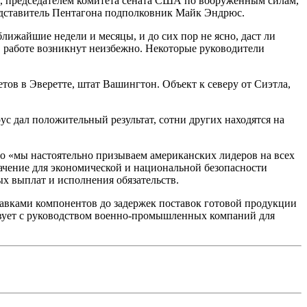
, председателем комитета сената США по вооруженным силам,
едставитель Пентагона подполковник Майк Эндрюс.
лижайшие недели и месяцы, и до сих пор не ясно, даст ли
 работе возникнут неизбежно. Некоторые руководители
.
ов в Эверетте, штат Вашингтон. Объект к северу от Сиэтла,
рус дал положительный результат, сотни других находятся на
о «мы настоятельно призываем американских лидеров на всех
ачение для экономической и национальной безопасности
х выплат и исполнения обязательств.
оставками компонентов до задержек поставок готовой продукции
твует с руководством военно-промышленных компаний для