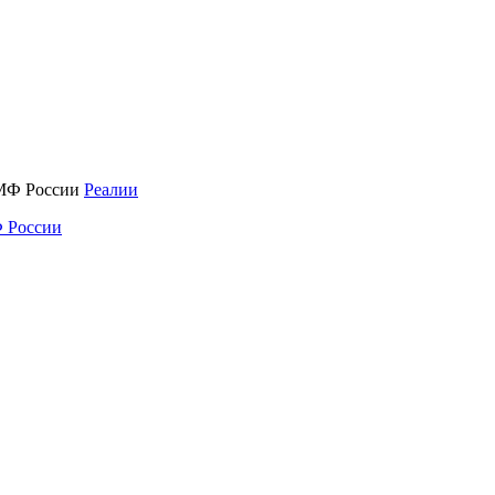
Реалии
 России