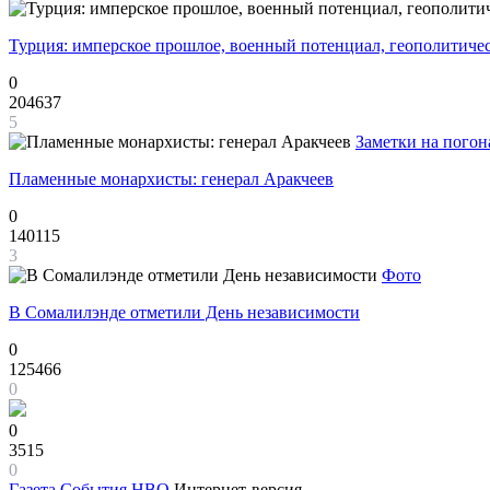
Турция: имперское прошлое, военный потенциал, геополитиче
0
204637
5
Заметки на погон
Пламенные монархисты: генерал Аракчеев
0
140115
3
Фото
В Сомалилэнде отметили День независимости
0
125466
0
0
3515
0
Газета
События НВО
Интернет-версия