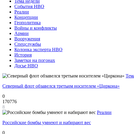
Тема недели
События НВО
Реалии
Концепции
Геополитика
Войны и конфликты
Армии
Вооружения
Спецслужбы
Колонка эксперта НВО
История
Заметки на погонах
Досье НВО
Тем
Северный флот обзавелся третьим носителем «Циркона»
0
170776
8
Реалии
Российские бомбы умнеют и набирают вес
0