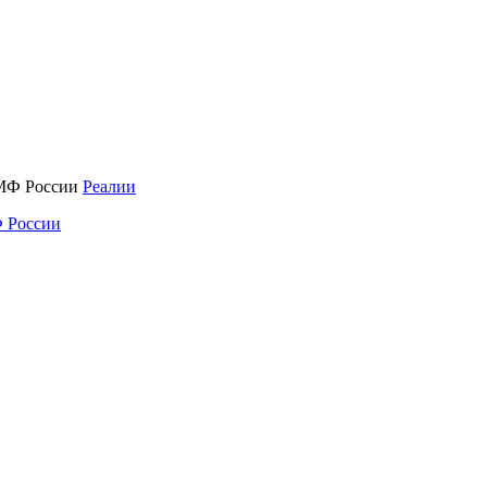
Реалии
 России