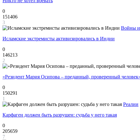
Никто не хотел воевать
0
151406
3
Войны и
Исламские экстремисты активизировались в Индии
0
146213
2
«Резидент Мария Осипова – преданный, проверенный человек
0
150291
1
Реалии
Карфаген должен быть разрушен: судьба у него такая
0
205659
7