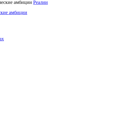
Реалии
ские амбиции
ах