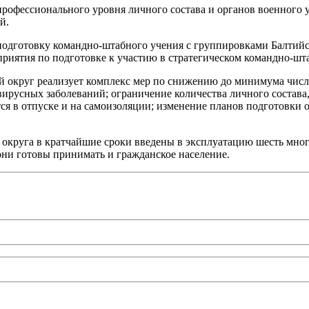
рофессионального уровня личного состава и органов военного у
й.
подготовку командно-штабного учения с группировками Балтийс
приятия по подготовке к участию в стратегическом командно-шт
 округ реализует комплекс мер по снижению до минимума числа
ирусных заболеваний; ограничение количества личного состава
ится в отпуске и на самоизоляции; изменение планов подготовки
 округа в кратчайшие сроки введены в эксплуатацию шесть мн
ни готовы принимать и гражданское население.