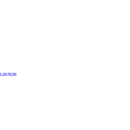
а недели