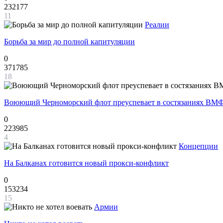
232177
11
Реалии
Борьба за мир до полной капитуляции
0
371785
18
Воюющий Черноморский флот преуспевает в состязаниях ВМФ
0
223985
4
Концепции
На Балканах готовится новый прокси-конфликт
0
153234
15
Армии