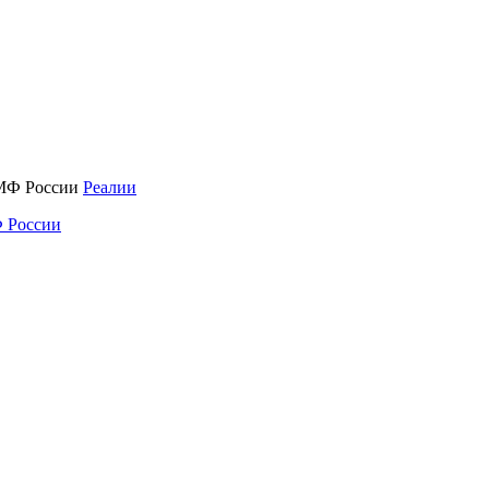
Реалии
 России