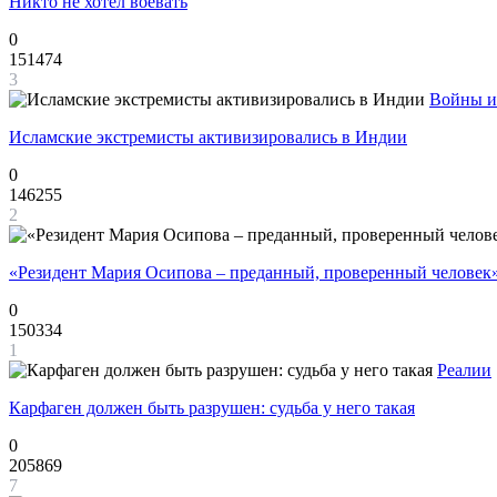
Никто не хотел воевать
0
151474
3
Войны и
Исламские экстремисты активизировались в Индии
0
146255
2
«Резидент Мария Осипова – преданный, проверенный человек
0
150334
1
Реалии
Карфаген должен быть разрушен: судьба у него такая
0
205869
7