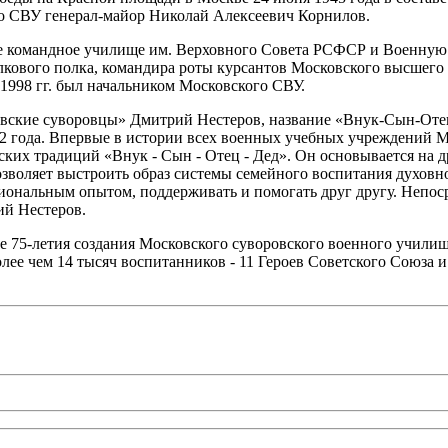
го СВУ генерал-майор Николай Алексеевич Корнилов.
 командное училище им. Верховного Совета РСФСР и Военную 
елкового полка, командира роты курсантов Московского высшег
1998 гг. был начальником Московского СВУ.
овские суворовцы» Дмитрий Нестеров, название «Внук-Сын-Отец
012 года. Впервые в истории всех военных учебных учреждени
ских традиций «Внук - Сын - Отец - Дед». Он основывается на
позволяет выстроить образ системы семейного воспитания духовн
иональным опытом, поддерживать и помогать друг другу. Непос
ий Нестеров.
е 75-летия создания Московского суворовского военного учили
лее чем 14 тысяч воспитанников - 11 Героев Советского Союза 