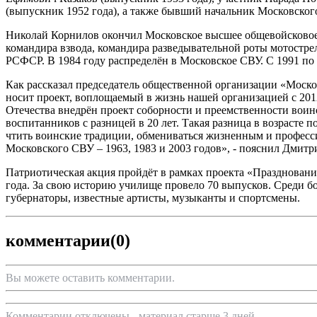
(выпускник 1952 года), а также бывший начальник Московско
Николай Корнилов окончил Московское высшее общевойсковое
командира взвода, командира разведывательной роты мотостр
РСФСР. В 1984 году распределён в Московское СВУ. С 1991 по 
Как рассказал председатель общественной организации «Моск
носит проект, воплощаемый в жизнь нашей организацией с 2
Отечества внедрён проект соборности и преемственности воин
воспитанников с разницей в 20 лет. Такая разница в возрасте 
чтить воинские традиции, обмениваться жизненным и професс
Московского СВУ – 1963, 1983 и 2003 годов», - пояснил Дмитр
Патриотическая акция пройдёт в рамках проекта «Праздновани
года. За свою историю училище провело 70 выпусков. Среди бо
губернаторы, известные артисты, музыканты и спортсмены.
комментарии
(0)
Вы можете оставить комментарии.
Комментарии отключены - материал старше 3 дней