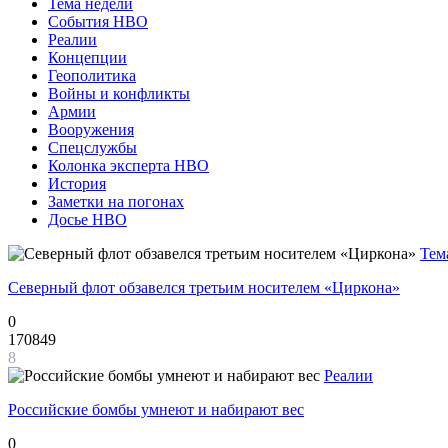
Тема недели
События НВО
Реалии
Концепции
Геополитика
Войны и конфликты
Армии
Вооружения
Спецслужбы
Колонка эксперта НВО
История
Заметки на погонах
Досье НВО
Тем
Северный флот обзавелся третьим носителем «Циркона»
0
170849
8
Реалии
Российские бомбы умнеют и набирают вес
0