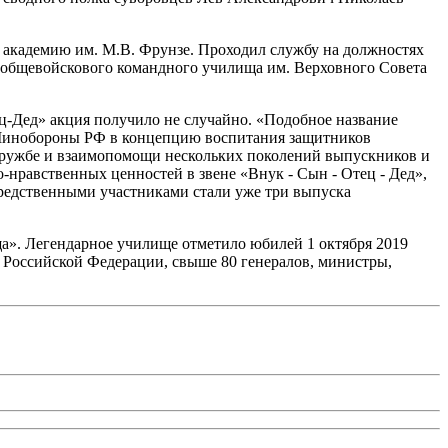
академию им. М.В. Фрунзе. Проходил службу на должностях
о общевойскового командного училища им. Верховного Совета
-Дед» акция получило не случайно. «Подобное название
й Минобороны РФ в концепцию воспитания защитников
 дружбе и взаимопомощи нескольких поколений выпускников и
о-нравственных ценностей в звене «Внук - Сын - Отец - Дед»,
редственными участниками стали уже три выпуска
ща». Легендарное училище отметило юбилей 1 октября 2019
и Российской Федерации, свыше 80 генералов, министры,