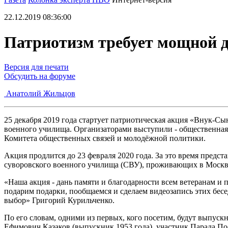
22.12.2019 08:36:00
Патриотизм требует мощной 
Версия для печати
Обсудить на форуме
Анатолий Жильцов
25 декабря 2019 года стартует патриотическая акция «Внук-Сы
военного училища. Организаторами выступили - общественна
Комитета общественных связей и молодёжной политики.
Акция продлится до 23 февраля 2020 года. За это время предс
суворовского военного училища (СВУ), проживающих в Москв
«Наша акция - дань памяти и благодарности всем ветеранам и
подарим подарки, пообщаемся и сделаем видеозапись этих бесе
выбор» Григорий Курильченко.
По его словам, одними из первых, кого посетим, будут выпус
Ефимович Казаков (выпускник 1953 года), участник Парада По