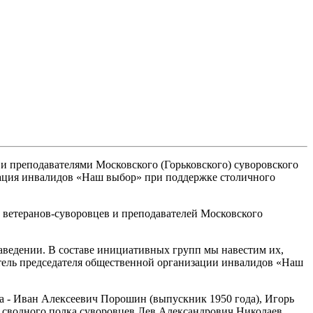
 и преподавателями Московского (Горьковского) суворовского
зация инвалидов «Наш выбор» при поддержке столичного
т ветеранов-суворовцев и преподавателей Московского
заведении. В составе инициативных групп мы навестим их,
титель председателя общественной организации инвалидов «Наш
ща - Иван Алексеевич Порошин (выпускник 1950 года), Игорь
е сводного полка суворовцев Лев Александрович Николаев