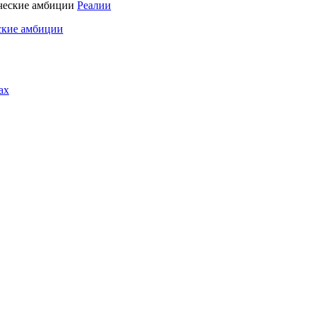
Реалии
ские амбиции
ах