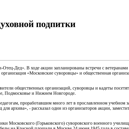
духовной подпитки
н-Отец-Дед». В ходе акции запланированы встречи с ветеранами
я организация «Московские суворовцы» и общественная органи
тавители общественных организаций, суворовцы и кадеты посетя
е, Подмосковье и Нижнем Новгороде.
 педагогам, проработавшим много лет в прославленном учебном 
д для архива», - рассказал один из организаторов акции, замес
кники Московского (Горьковского) суворовского военного учили
беды на Красной площади в Москве 24 июня 1945 года в состав