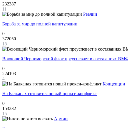
232387
11
Реалии
Борьба за мир до полной капитуляции
0
372050
18
Воюющий Черноморский флот преуспевает в состязаниях ВМФ
0
224193
4
Концепции
На Балканах готовится новый прокси-конфликт
0
153282
15
Армии