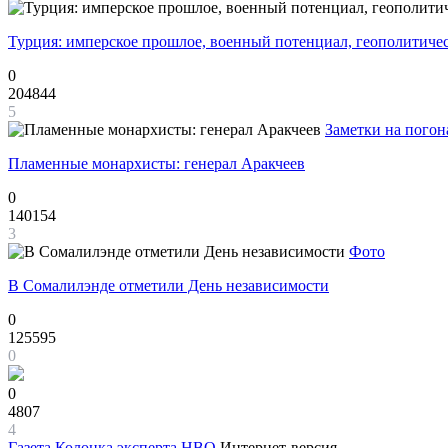
Турция: имперское прошлое, военный потенциал, геополитиче
0
204844
5
Заметки на погон
Пламенные монархисты: генерал Аракчеев
0
140154
3
Фото
В Сомалилэнде отметили День независимости
0
125595
0
0
4807
4
Газета
Колонка эксперта НВО
Интернет-версия