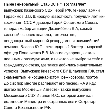
Ныне Генеральный штаб ВС РФ возглавляет
выпускник Казанского СВУ Герой РФ, генерал армии
Герасимов В.В. Широкую известность получили лётчик-
космонавт СССР, дважды Герой Советского Союза,
генерал-майор авиации Джанибе́ков В.А, самый
сильный человек планеты, тяжелоатлет,
неоднократный мировой рекордсмен и олимпийский
чемпион Власов Ю.П., легендарный боксер – морской
офицер Попенченко В.В. Многие суворовцы стали
военными разведчиками, а некоторые выбрали себе и
гражданскую стезю, где также добились значительных
успехов. Выпускник Киевского СВУ Шпа́ликов Г.Ф. стал
знаменитым киносценаристом, режиссёром, поэтом.
До сих пор многие распевают его песню» «А я иду,
шагаю по Москве…» Известен также выпускник
Московского СВУ Иванов И.С., который занимал
должности Министра иностранных дел и Секретаря
Совета Безопасности РФ.