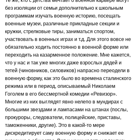
Те же, кто с детства мечтает о военной карьере могут
без изоляции от семьи дополнительно к школьным
программам изучать военную историю, посещать
военные музеи, различные прикладные секции и
кружки, стрелковые тиры, заниматься спортом,
участвовать в военных играх и т.д. Для этого вовсе не
обязательно ходить постоянно в военной форме или
переходить на казарменное положение. Мне кажется,
что у нас и так уже многих даже взрослых дядей и
тетей (чиновников, силовиков) напрасно переодели в
военную форму, как это было во времена сталинского
режима или в период, описываемый Николаем
Гоголем в его бессмертной комедии «Ревизор».
Многие из них выглядят явно нелепо в мундирах с
большими звездами и лампасами на штанах (послы,
прокуроры, следователи, полицейские, приставы,
таможенники, другие). Это в какой-то мере
дискредитирует саму военную форму и снижает ее