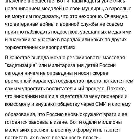
значение в обществе. Вот и наши кадеты увлеклись
навешиванием медалей на свои мундиры, а взрослые
не могут им подсказать, что это нехорошо. Очевидно,
что ветеранам войны и военной службы не совсем
приятно наблюдать подростков, увешанных медалями
и значками за участие в парадах или каких-то других
торжественных мероприятиях.
В качестве вывода можно резюмировать: массовая
"кадетизация" или милитаризация детей России
сегодня ничем не оправданы и носят скорее
временный характер, государство просто пытается тем
самым упростить воспитательный процесс. Похоже,
что чиновники нашли в кадетстве замену пионерии и
комсомолу и внушают обществу через СМИ и систему
образования, что Россию вновь окружают враги и ее
готовятся завоевать извне. Вот и одели миллионы
маленьких россиян в военную форму и пытаются
воспитать их в духе преданности власти.