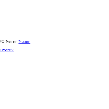
Реалии
 России