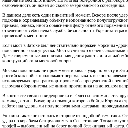
надводные беспилотники». По итогам телефонного разговора З
озабоченность он довел до своего американского собеседника.
В данном деле есть один пикантный момент. Вскоре после удар
подхода к охраняемому объекту неопознанного полупогружного
приведя, однако, иного объяснения факту огневого поражения
отведения от себя гнева Службы безопасности Украины за рас
привязкой к местности.
Если мост в Затоке был действительно поражен морским «дрон
повышенного могущества. Мосты считаются очень сложными цел
Даже современные алгоритмы наведения ракеты или авиабомбы 
конструкций типа мостовой опоры.
Москва пока никак не прокомментировала удар по мосту в Зат
российских войск продолжают перемалывать все поставляемое К
используемых при транспортировке «беспрецедентной военной
взломала оборонительные линии противника на донецком нап
В контексте свежего видеоролика из Одессы вспоминается др
камикадзе типа Bavar, при помощи которого бойцы Корпуса 
работе над ударными полупогружными катерами, проводимыми
Украина также не осталась в стороне от подобной тематики. 
удара по кораблям базирующимся в Севастополе. Тогда получ
трофей – выброшенный на берег волной безэкипажный катер. 