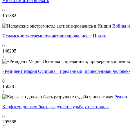
Никто не хотел воевать
0
151382
3
Войны и
Исламские экстремисты активизировались в Индии
0
146205
2
«Резидент Мария Осипова – преданный, проверенный человек
0
150281
1
Реалии
Карфаген должен быть разрушен: судьба у него такая
0
205588
7