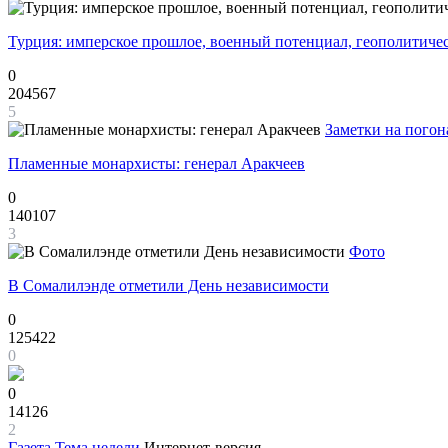
Турция: имперское прошлое, военный потенциал, геополитиче
0
204567
5
Заметки на погон
Пламенные монархисты: генерал Аракчеев
0
140107
3
Фото
В Сомалилэнде отметили День независимости
0
125422
0
0
14126
2
Газета
Тема недели
Интернет-версия