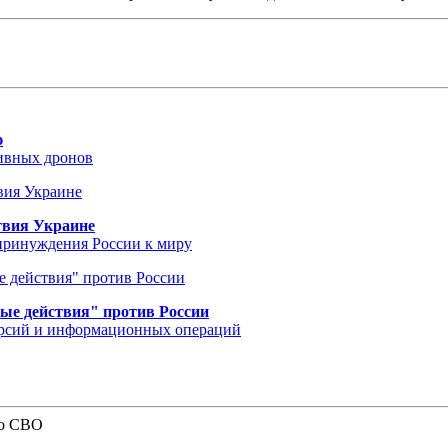
ю
тивных дронов
ствия Украине
принуждения России к миру
ые действия" против России
версий и информационных операций