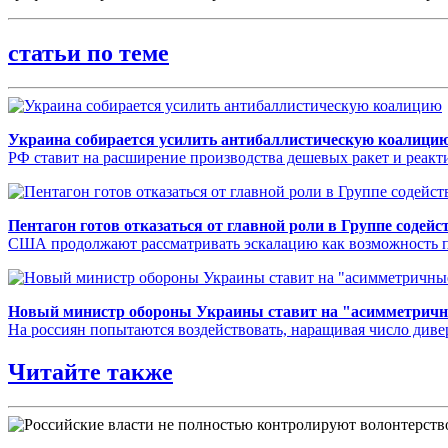
статьи по теме
Украина собирается усилить антибаллистическую коалици
РФ ставит на расширение производства дешевых ракет и реак
Пентагон готов отказаться от главной роли в Группе содей
США продолжают рассматривать эскалацию как возможность 
Новый министр обороны Украины ставит на "асимметричн
На россиян попытаются воздействовать, наращивая число ди
Читайте также