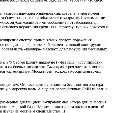
овое российское оружие «представляет угрозу» и что свою
тый камерой наружного наблюдения, где запечатлен момент
сти Одессы поспешили объявить эти кадры «фейковыми», не
можно, опубликованное ими сообщение потребовалось для
ка огневого поражения крупных инфраструктурных объектов с
 расширение спектра применяемых средств поражения
ное попадание в критический элемент силовой конструкции.
 боевая часть «калибра» маловата для разрушения массивных
оны РФ Сергея Шойгу накануне (7 февраля): «Группировки
ак и на боевых позициях». Вывод из строя одесских мостов,
ся желаемым для Москвы сейчас, когда Российская армия
левидением. Он посвящен испытаниям беспилотного катера-
рупную морскую цель. А еще ранее зарубежные СМИ писали о
оразмерные дистанционно-управляемые катера для нанесения
военно-морской базы Черноморского флота достался ценный
на изучение местным специалистам. H