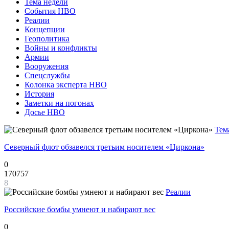
Тема недели
События НВО
Реалии
Концепции
Геополитика
Войны и конфликты
Армии
Вооружения
Спецслужбы
Колонка эксперта НВО
История
Заметки на погонах
Досье НВО
Тем
Северный флот обзавелся третьим носителем «Циркона»
0
170757
8
Реалии
Российские бомбы умнеют и набирают вес
0