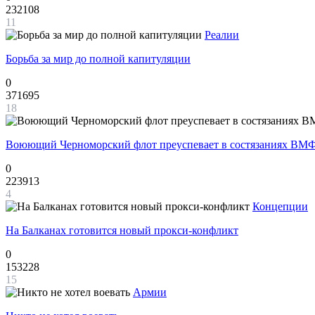
232108
11
Реалии
Борьба за мир до полной капитуляции
0
371695
18
Воюющий Черноморский флот преуспевает в состязаниях ВМФ
0
223913
4
Концепции
На Балканах готовится новый прокси-конфликт
0
153228
15
Армии