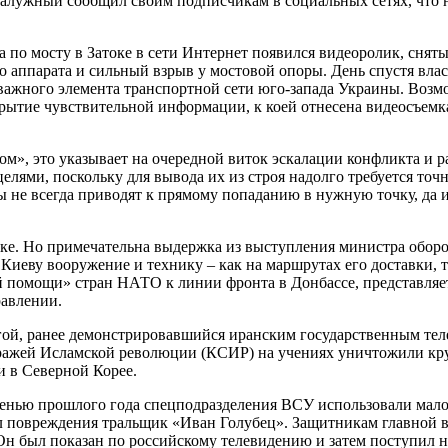
алужный сообщил своим подписчикам в социальных сетях, что н
а по мосту в Затоке в сети Интернет появился видеоролик, сня
 аппарата и сильный взрыв у мостовой опоры. День спустя вла
 важного элемента транспортной сети юго-запада Украины. Воз
крытие чувствительной информации, к коей отнесена видеосъем
ом», это указывает на очередной виток эскалации конфликта и
ями, поскольку для вывода их из строя надолго требуется точ
не всегда приводят к прямому попаданию в нужную точку, да и
оке. Но примечательна выдержка из выступления министра обор
иеву вооружение и технику – как на маршрутах его доставки, т
 помощи» стран НАТО к линии фронта в Донбассе, представляет
равлении.
угой, ранее демонстрировавшийся иранским государственным те
стражей Исламской революции (КСИР) на учениях уничтожили к
 в Северной Корее.
Осенью прошлого года спецподразделения ВСУ использовали мал
ил повреждения тральщик «Иван Голубец». Защитникам главной 
Он был показан по российскому телевидению и затем поступил 