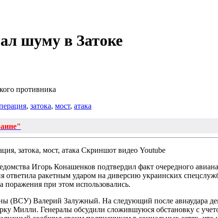
ал шуму в Затоке
кого противника
операция
,
затока
,
мост
,
атака
раине"
Скриншот видео Youtube
едомства Игорь Конашенков подтвердил факт очередного авиан
оссия ответила ракетным ударом на диверсию украинских спецслу
а поражения при этом использовались.
 (ВСУ) Валерий Залужный. На следующий после авиаудара день
 Милли. Генералы обсудили сложившуюся обстановку с учетом 