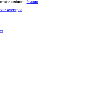
Реалии
ские амбиции
ах