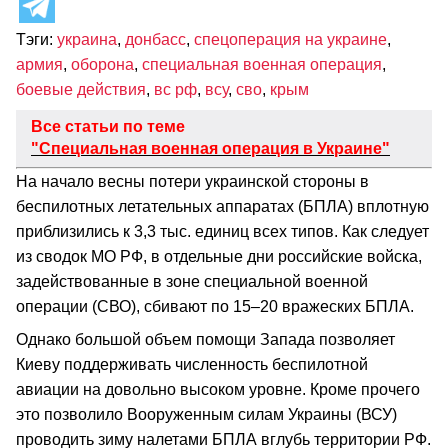
Тэги:
украина
,
донбасс
,
спецоперация на украине
,
армия
,
оборона
,
специальная военная операция
,
боевые действия
,
вс рф
,
всу
,
сво
,
крым
Все статьи по теме
"Специальная военная операция в Украине"
На начало весны потери украинской стороны в
беспилотных летательных аппаратах (БПЛА) вплотную
приблизились к 3,3 тыс. единиц всех типов. Как следует
из сводок МО РФ, в отдельные дни российские войска,
задействованные в зоне специальной военной
операции (СВО), сбивают по 15–20 вражеских БПЛА.
Однако большой объем помощи Запада позволяет
Киеву поддерживать численность беспилотной
авиации на довольно высоком уровне. Кроме прочего
это позволило Вооруженным силам Украины (ВСУ)
проводить зиму налетами БПЛА вглубь территории РФ.