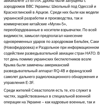
авианалете 15 БПЛА. Дроны были запущены с
аэродромов ВВС Украины: Школьный под Одессой и
Красноглинский в Арцизе. Среди них были как модели
украинской разработки и производства, так и
коммерческие китайские «Мугин-5»,
переоборудованные в носители взрывчатки. По всей
видимости, замысел предполагал нанесение
одновременных ударов по аэродромам Бельбек, Саки
(Новофедоровка) и Раздольное при информационном
содействии разведывательной авиации стран НАТО. В
тот день помимо украинских беспилотников возле
Крыма были замечены американский
разведывательный аппарат RQ-4B и французский
самолет дальнего радиолокационного обнаружения и
управления Е-3F.
Среди жителей Севастополя есть те, кто служит в
частях, задействованных в специальной военной
операции на Украине – как кадровые военные, так и