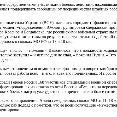
 непосредственными участниками боевых действий, находящимис
а желает поддерживать свободный от посредничества штабных раб
оруженные силы Украины (ВСУ) пытались «продавить фланги» и 
 тот момент «подразделения Южной группировки сдерживали про
ов Красное и Богдановка, где российскими войсками отражены с
ссе утраты инициативы «в результате наступательных действий
рилось в сводках МО РФ за 17 и 18 мая.
яще», а голос – «тяжелый». Выяснилось, что в должности команд
только заступил – и четыре дня не спал, – пояснил Путин. – Это
адачи».
альным отношениям вспомнил о телефонном разговоре с комбриг
я боевая работа всех – и его, и всех его подчиненных. Я просил
среди Героев России 168 участников специальной военной опера
сформированных из казаков со всей России. «Все, кто на передов
соких боевых наград уже удостоены «представители более сотни
вского направления. Анализ ежедневных сводок МО за 11–18 мая 
колько раз подряд с пометкой, что ее военнослужащие «мужестве
группировки.