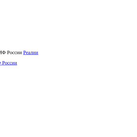
Реалии
 России