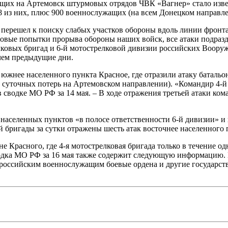
их на Артемовск штурмовых отрядов ЧВК «Вагнер» стало извес
 8 из них, плюс 900 военнослужащих (на всем Донецком направле
ерешел к поиску слабых участков обороны вдоль линии фронта. 
овые попытки прорыва обороны наших войск, все атаки подраз
ковых бригад и 6-й мотострелковой дивизии российских Вооруже
 чем предыдущие дни.
южнее населенного пункта Красное, где отразили атаку баталь
суточных потерь на Артемовском направлении). «Командир 4-й
в сводке МО РФ за 14 мая. – В ходе отражения третьей атаки ко
 населенных пунктов «в полосе ответственности 6-й дивизии» и
й бригады за сутки отражены шесть атак восточнее населенного 
 Красного, где 4-я мотострелковая бригада только в течение од
дка МО РФ за 16 мая также содержит следующую информацию. 
ссийским военнослужащим боевые ордена и другие государств