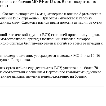
тно из сообщения МО РФ от 12 мая. В нем говорится, что
нии).
Согласно сводке от 14 мая, «севернее и южнее Артемовска в
делений ВСУ отражены». При этом «мужество и героизм
нных сил». Сдержать натиск врага помогла авиация: за сутки
онной тактической группы ВСУ, стоившей противнику порядка
 мотострелковой бригады полковник Вячеслав Макаров,
мандир бригады был тяжело ранен и погиб во время эвакуации с
 в последующие дни, утверждается в сводках МО РФ за 15–16
пункта Богдановка.
них суток отбила еще десять атак ВСУ, уничтожив «более 70
В соответствии с решением Верховного главнокомандующего
енные награды вручены непосредственно на боевых