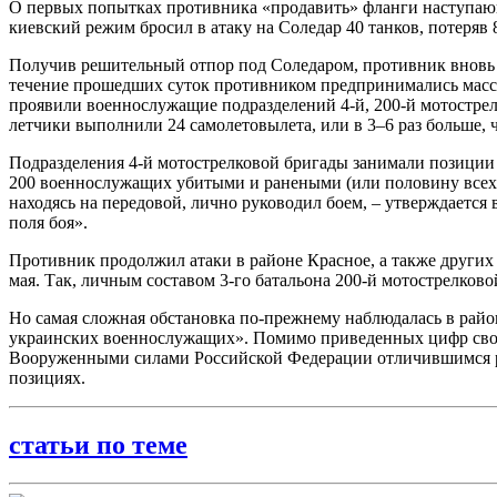
О первых попытках противника «продавить» фланги наступающ
киевский режим бросил в атаку на Соледар 40 танков, потеряв
Получив решительный отпор под Соледаром, противник вновь п
течение прошедших суток противником предпринимались масс
проявили военнослужащие подразделений 4-й, 200-й мотострел
летчики выполнили 24 самолетовылета, или в 3–6 раз больше,
Подразделения 4-й мотострелковой бригады занимали позиции 
200 военнослужащих убитыми и ранеными (или половину всех 
находясь на передовой, лично руководил боем, – утверждается 
поля боя».
Противник продолжил атаки в районе Красное, а также других
мая. Так, личным составом 3-го батальона 200-й мотострелково
Но самая сложная обстановка по-прежнему наблюдалась в районе
украинских военнослужащих». Помимо приведенных цифр сво
Вооруженными силами Российской Федерации отличившимся ро
позициях.
статьи по теме