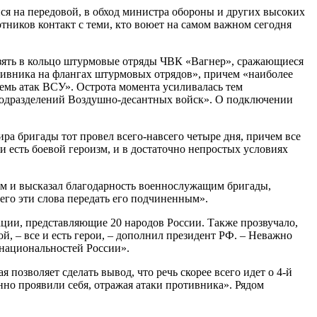
я на передовой, в обход министра обороны и других высоких
отников контакт с теми, кто воюет на самом важном сегодня
взять в кольцо штурмовые отряды ЧВК «Вагнер», сражающиеся
тивника на флангах штурмовых отрядов», причем «наиболее
емь атак ВСУ». Острота момента усиливалась тем
 подразделений Воздушно-десантных войск». О подключении
ира бригады тот провел всего-навсего четыре дня, причем все
 и есть боевой героизм, и в достаточно непростых условиях
ом и высказал благодарность военнослужащим бригады,
 его эти слова передать его подчиненным».
ции, представляющие 20 народов России. Также прозвучало,
ой, – все и есть герои, – дополнил президент РФ. – Неважно
 национальностей России».
позволяет сделать вывод, что речь скорее всего идет о 4-й
нно проявили себя, отражая атаки противника». Рядом