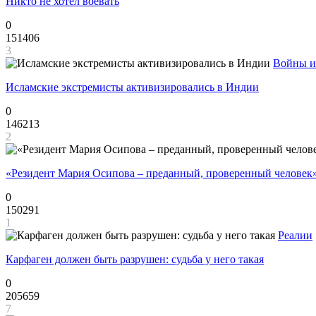
Никто не хотел воевать
0
151406
3
Войны и
Исламские экстремисты активизировались в Индии
0
146213
2
«Резидент Мария Осипова – преданный, проверенный человек
0
150291
1
Реалии
Карфаген должен быть разрушен: судьба у него такая
0
205659
7