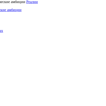
Реалии
ские амбиции
ах