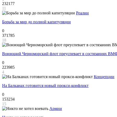
232177
11
Реалии
Борьба за мир до полной капитуляции
0
371785
18
Воюющий Черноморский флот преуспевает в состязаниях ВМФ
0
223985
4
Концепции
На Балканах готовится новый прокси-конфликт
0
153234
15
Армии