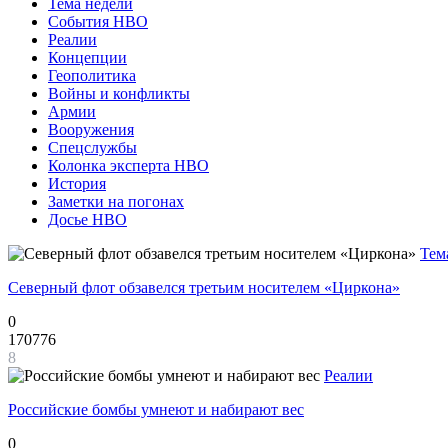
Тема недели
События НВО
Реалии
Концепции
Геополитика
Войны и конфликты
Армии
Вооружения
Спецслужбы
Колонка эксперта НВО
История
Заметки на погонах
Досье НВО
Тем
Северный флот обзавелся третьим носителем «Циркона»
0
170776
8
Реалии
Российские бомбы умнеют и набирают вес
0