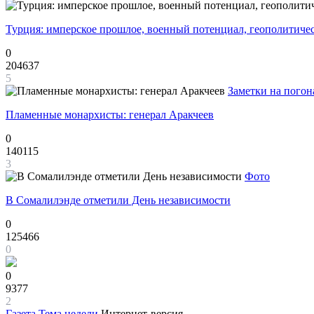
Турция: имперское прошлое, военный потенциал, геополитиче
0
204637
5
Заметки на погон
Пламенные монархисты: генерал Аракчеев
0
140115
3
Фото
В Сомалилэнде отметили День независимости
0
125466
0
0
9377
2
Газета
Тема недели
Интернет-версия