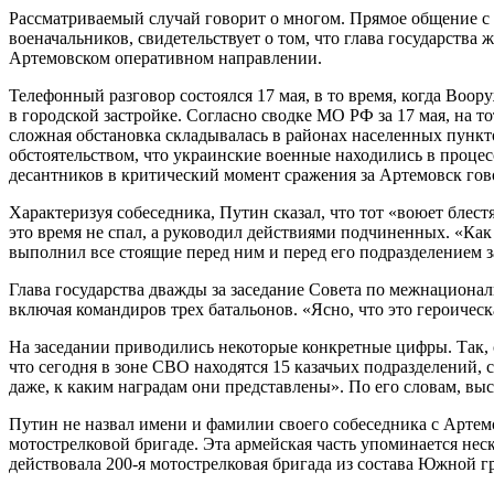
Рассматриваемый случай говорит о многом. Прямое общение с
военачальников, свидетельствует о том, что глава государств
Артемовском оперативном направлении.
Телефонный разговор состоялся 17 мая, в то время, когда Во
в городской застройке. Согласно сводке МО РФ за 17 мая, на
сложная обстановка складывалась в районах населенных пункт
обстоятельством, что украинские военные находились в проце
десантников в критический момент сражения за Артемовск гово
Характеризуя собеседника, Путин сказал, что тот «воюет блест
это время не спал, а руководил действиями подчиненных. «Как 
выполнил все стоящие перед ним и перед его подразделением з
Глава государства дважды за заседание Совета по межнацион
включая командиров трех батальонов. «Ясно, что это героическа
На заседании приводились некоторые конкретные цифры. Так, 
что сегодня в зоне СВО находятся 15 казачьих подразделений, 
даже, к каким наградам они представлены». По его словам, вы
Путин не назвал имени и фамилии своего собеседника с Артемо
мотострелковой бригаде. Эта армейская часть упоминается нес
действовала 200-я мотострелковая бригада из состава Южной 