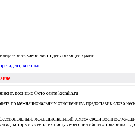
ндиром войсковой части действующей армии
президент
,
военные
раине"
Фото сайта kremlin.ru
овета по межнациональным отношениям, предоставив слово нес
онфессиональный, межнациональный замес» среди военнослужащи
игад, который сменил на посту своего погибшего товарища – др