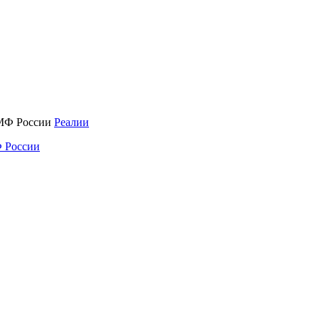
Реалии
 России