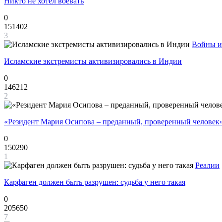
Никто не хотел воевать
0
151402
3
Войны и
Исламские экстремисты активизировались в Индии
0
146212
2
«Резидент Мария Осипова – преданный, проверенный человек
0
150290
1
Реалии
Карфаген должен быть разрушен: судьба у него такая
0
205650
7