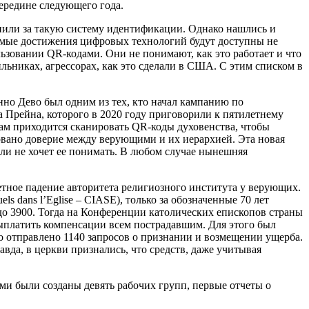
середине следующего года.
или за такую систему идентификации. Однако нашлись и
ьзуемые достижения цифровых технологий будут доступны не
льзовании QR-кодами. Они не понимают, как это работает и что
льниках, агрессорах, как это сделали в США. С этим списком в
енно Дево был одним из тех, кто начал кампанию по
Прейна, которого в 2020 году приговорили к пятилетнему
ам приходится сканировать QR-коды духовенства, чтобы
дорвано доверие между верующими и их иерархией. Эта новая
или не хочет ее понимать. В любом случае нынешняя
метное падение авторитета религиозного института у верующих.
s dans l’Eglise – CIASE), только за обозначенные 70 лет
 до 3900. Тогда на Конференции католических епископов страны
ыплатить компенсации всем пострадавшим. Для этого был
 отправлено 1140 запросов о признании и возмещении ущерба.
авда, в церкви признались, что средств, даже учитывая
ми были созданы девять рабочих групп, первые отчеты о