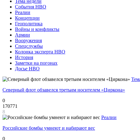
Тема недели
События НВО
Реалии
Концепции
Геополитика
Войны и конфликты
Армии
Вооружения
Спецслужбы
Колонка эксперта НВО
История
Заметки на погонах
Досье НВО
Тем
Северный флот обзавелся третьим носителем «Циркона»
0
170771
8
Реалии
Российские бомбы умнеют и набирают вес
0