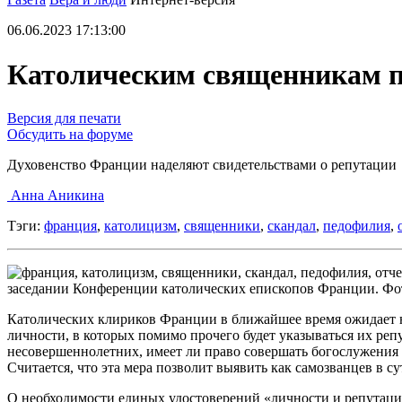
06.06.2023 17:13:00
Католическим священникам п
Версия для печати
Обсудить на форуме
Духовенство Франции наделяют свидетельствами о репутации
Анна Аникина
Тэги:
франция
,
католицизм
,
священники
,
скандал
,
педофилия
,
заседании Конференции католических епископов Франции. Фото 
Католических клириков Франции в ближайшее время ожидает н
личности, в которых помимо прочего будет указываться их реп
несовершеннолетних, имеет ли право совершать богослужения и
Считается, что эта мера позволит выявить как самозванцев в су
О необходимости единых удостоверений «личности и репутаци