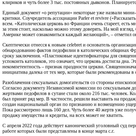
клириков и чуть более 3 тыс. постоянных дьяконов. Планирует
Единый документ «о репутации» некоторые уже назвали мини
критики. Соучредитель ассоциации Parler et revivre («Рассказ
всем. «Католическая церковь во Франции очень стареет, есть м
за этим стоит, насколько можно этому доверять. На мой взгляд
Америке может ознакомиться каждый желающий», – отметил о
Скептически отнесся к новым celebret и основатель организац
обнародованию фактов педофилии в католических общинах Фра
сроку заключения. «Пластиковые идентификаторы для священни
успокоить католиков, это означает, что церковь достигла дна.
некомпетентность – признак праздности церкви. Священноначал
инициатива далека от тех мер, которые были рекомендованы в 
Разоблачения сексуальных домогательств со стороны епископов
Согласно документу Независимой комиссии по сексуальным домога
жертвами педофилов в сутане стали около 216 тыс. человек. К
был принят ряд мер. В частности, решили выставить на прода
создан национальный орган по признанию и возмещению ущерба
Пока рассмотрено лишь 160 дел. Чуть более 40 жертв уже получ
продажу имущества и кредиты, на всех может не хватить.
С апреля 2022 года действует канонический уголовный суд пер
работе которых были представлены в конце марта с.г.