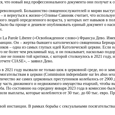
ся, что новый вид профессионального документа они получат к 
-революцией. Большинство священнослужителей и мирян выступ
ать – и вернуться к жизни») Оливье Савиняк считает, что испол
ного людей определенного возраста, у которых нет навыков в по
, было бы проще и дешевле опубликовать единый документ о наси
н.
ии La Parole Liberee («Освобожденное слово») Франсуа Дево. Им
нции. Он – жертва бывшего католического священника Бернара 
ков – одна из самых глупых идей Католической церкви. Если н
 Это не более чем рекламный ход, и он показывает, насколько по
ие не поняло той критики, с которой столкнулось в 2021 году, 
отчете CIASE», – заявил Дево.
 в 2021 году вызвали не только шок в церковной среде, но и за
тельствам в церкви (Commission independante sur les abus sexuel
оличество же самих церковных преступников колебалось от 2900
жу часть движимого и недвижимого имущества епархий, чтобы в
. По состоянию на середину января 2023 года в комиссию было
или выплаты, которые колеблются от 30 тыс. до 60 тыс. евро. Пр
вой инстанции. В рамках борьбы с сексуальными посягательства