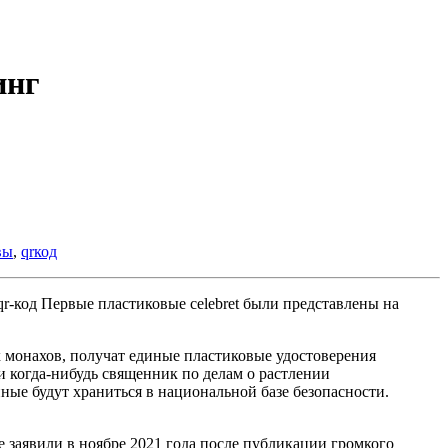
инг
вы
,
qrкод
Первые пластиковые celebret были представлены на
 монахов, получат единые пластиковые удостоверения
и когда-нибудь священник по делам о растлении
нные будут храниться в национальной базе безопасности.
заявили в ноябре 2021 года после публикации громкого