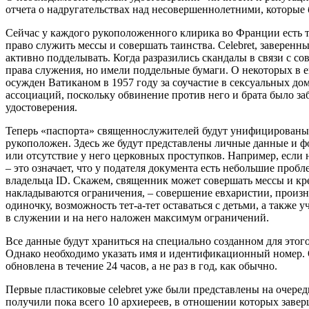
отчета о надругательствах над несовершеннолетними, которые 
Сейчас у каждого рукоположенного клирика во Франции есть та
право служить мессы и совершать таинства. Celebret, заверенн
активно подделывать. Когда разразились скандалы в связи с 
права служения, но имели поддельные бумаги. О некоторых в
осужден Ватиканом в 1957 году за соучастие в сексуальных до
ассоциаций, поскольку обвинение против него и брата было за
удостоверения.
Теперь «паспорта» священнослужителей будут унифицированы. Э
рукоположен. Здесь же будут представлены личные данные и ф
или отсутствие у него церковных проступков. Например, если н
– это означает, что у подателя документа есть небольшие проб
владельца ID. Скажем, священник может совершать мессы и кре
накладываются ограничения, – совершение евхаристии, произн
одиночку, возможность тет-а-тет оставаться с детьми, а также у
в служении и на него наложен максимум ограничений.
Все данные будут храниться на специально созданном для этого
Однако необходимо указать имя и идентификационный номер. 
обновлена в течение 24 часов, а не раз в год, как обычно.
Первые пластиковые celebret уже были представлены на очеред
получили пока всего 10 архиереев, в отношении которых заве