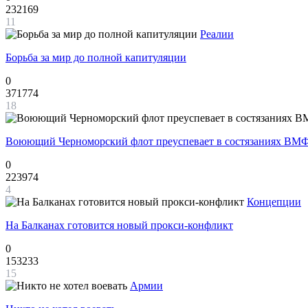
232169
11
Реалии
Борьба за мир до полной капитуляции
0
371774
18
Воюющий Черноморский флот преуспевает в состязаниях ВМФ
0
223974
4
Концепции
На Балканах готовится новый прокси-конфликт
0
153233
15
Армии