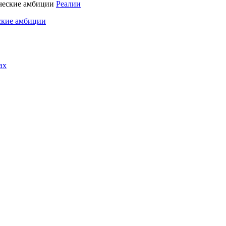
Реалии
ские амбиции
ах