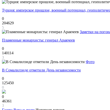
Турция: имперское прошлое, военный потенциал, геополитиче
0
204629
5
Заметки на погон
Пламенные монархисты: генерал Аракчеев
0
140114
3
Фото
В Сомалилэнде отметили День независимости
0
125450
0
0
46361
3
Газета
Вера и люди
Интернет-версия