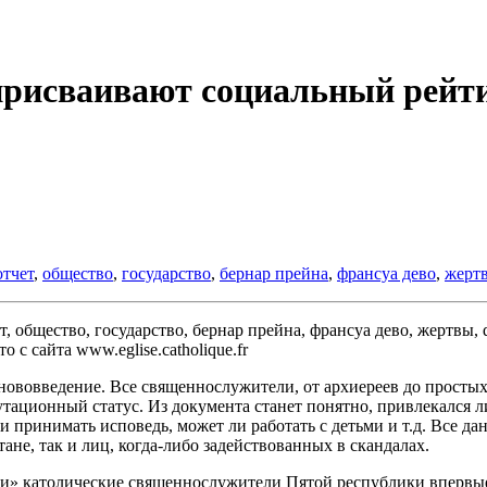
рисваивают социальный рейт
отчет
,
общество
,
государство
,
бернар прейна
,
франсуа дево
,
жерт
с сайта www.eglise.catholique.fr
ововведение. Все священнослужители, от архиереев до простых
утационный статус. Из документа станет понятно, привлекался л
 принимать исповедь, может ли работать с детьми и т.д. Все да
тане, так и лиц, когда-либо задействованных в скандалах.
и» католические священнослужители Пятой республики впервые 