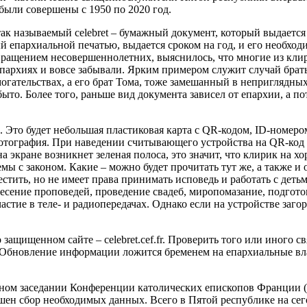
были совершены с 1950 по 2020 год.
к называемый celebret – бумажный документ, который выдается ц
ый епархиальной печатью, выдается сроком на год, и его необхо
совращением несовершеннолетних, выяснилось, что многие из кл
 епархиях и вовсе забывали. Ярким примером служит случай б
могательствах, а его брат Тома, тоже замешанный в неприглядны
быто. Более того, раньше вид документа зависел от епархии, а 
то будет небольшая пластиковая карта с QR-кодом, ID-номером 
отография. При наведении считывающего устройства на QR-код 
а экране возникнет зеленая полоса, это значит, что клирик на х
лемы с законом. Какие – можно будет прочитать тут же, а также
стить, но не имеет права принимать исповедь и работать с детьм
есение проповедей, проведение свадеб, миропомазание, подгот
частие в теле- и радиопередачах. Однако если на устройстве заго
 защищенном сайте – celebret.cef.fr. Проверить того или иного
Обновление информации ложится бременем на епархиальные вла
ном заседании Конференции католических епископов Франции (La 
ршен сбор необходимых данных. Всего в Пятой республике на се