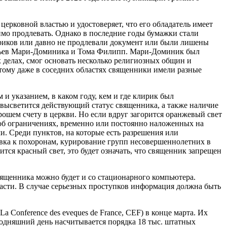
ерковной властью и удостоверяет, что его обладатель имеет
димо продлевать. Однако в последние годы бумажки стали
ириков или давно не продлевали документ или были лишены
ратьев Мари-Доминика и Тома Филипп. Мари-Доминик был
х делах, смог основать несколько религиозных общин и
потому даже в соседних областях священники имели разные
и указанием, в каком году, кем и где клирик был
высветится действующий статус священника, а также наличие
орошем счету в церкви. Но если вдруг загорится оранжевый свет
 и об ограничениях, временно или постоянно наложенных на
и. Среди пунктов, на которые есть разрешения или
овка к похоронам, курирование групп несовершеннолетних в
рится красный свет, это будет означать, что священник запрещен
 священника можно будет и со стационарного компьютера.
сти. В случае серьезных проступков информация должна быть
Conference des eveques de France, CEF) в конце марта. Их
годняшний день насчитывается порядка 18 тыс. штатных