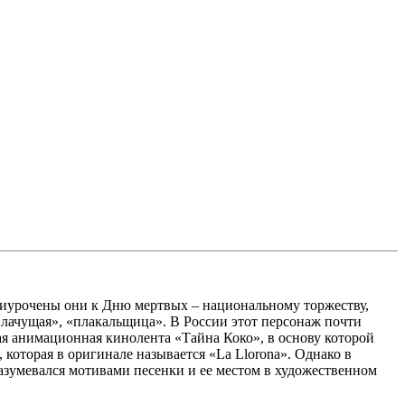
риурочены они к Дню мертвых – национальному торжеству,
«плачущая», «плакальщица». В России этот персонаж почти
ая анимационная кинолента «Тайна Коко», в основу которой
которая в оригинале называется «La Llorona». Однако в
разумевался мотивами песенки и ее местом в художественном