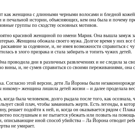
ит как женщина с длинными черными волосами и бледной кожей. 
 и печальной истории, объясняющих, кем она была и почему пре
словные группы по сходству основных мотивов.
роятно красивой женщиной по имени Мария. Она вышла замуж за 
матерью. Женщина обожала своего мужа. Долгое время у них все 
 раскаяние за содеянное, и, не имея возможности справиться с ч
илась в злого призрака и стала забирать и топить чужих детей.
на проводила дни в различных развлечениях и не следила за св
ство вины, и, не сумев справиться со своими переживаниями, он
ка. Согласно этой версии, дети Ла Йороны были незаконнорожд
вы никому» женщина лишила детей жизни – и далее проделала вес
гда была человеком, долго рыдала после того, как осознала, чт
ользует свой плач, чтобы заманивать жертв. Есть легенды, в ко
у, решает подойти к ней, и, когда он оказывается рядом с Пла
солютно послушным и не пытается убежать или позвать на помощь
рии, описывающие иной способ убийства – Ла Йорона отводит реб
ертва не умирает.