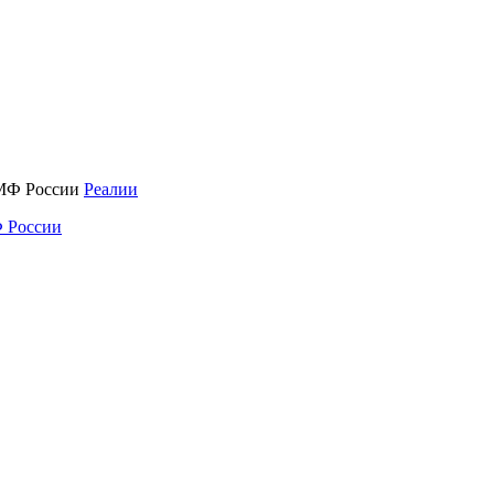
Реалии
 России