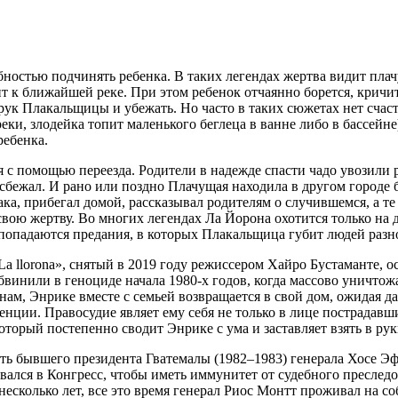
бностью подчинять ребенка. В таких легендах жертва видит пла
т к ближайшей реке. При этом ребенок отчаянно борется, кричит,
рук Плакальщицы и убежать. Но часто в таких сюжетах нет счас
реки, злодейка топит маленького беглеца в ванне либо в бассейн
ребенка.
 помощью переезда. Родители в надежде спасти чадо увозили ре
 сбежал. И рано или поздно Плачущая находила в другом городе 
ака, прибегал домой, рассказывал родителям о случившемся, а т
вою жертву. Во многих легендах Ла Йорона охотится только на 
попадаются предания, в которых Плакальщица губит людей разно
 llorona», снятый в 2019 году режиссером Хайро Бустаманте, ос
винили в геноциде начала 1980-х годов, когда массово уничтож
ам, Энрике вместе с семьей возвращается в свой дом, ожидая д
нции. Правосудие являет ему себя не только в лице пострадавш
торый постепенно сводит Энрике с ума и заставляет взять в рук
ь бывшего президента Гватемалы (1982–1983) генерала Хосе Эф
ался в Конгресс, чтобы иметь иммунитет от судебного преследов
есколько лет, все это время генерал Риос Монтт проживал на со