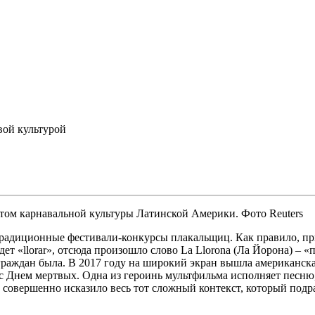
вой культурой
том карнавальной культуры Латинской Америки. Фото Reuters
 традиционные фестивали-конкурсы плакальщиц. Как правило, п
т «llorar», отсюда произошло слово La Llorona (Ла Йорона) – 
ограждан была. В 2017 году на широкий экран вышла американск
 Днем мертвых. Одна из героинь мультфильма исполняет песню, 
о совершенно исказило весь тот сложный контекст, который под