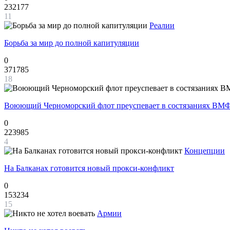
232177
11
Реалии
Борьба за мир до полной капитуляции
0
371785
18
Воюющий Черноморский флот преуспевает в состязаниях ВМФ
0
223985
4
Концепции
На Балканах готовится новый прокси-конфликт
0
153234
15
Армии