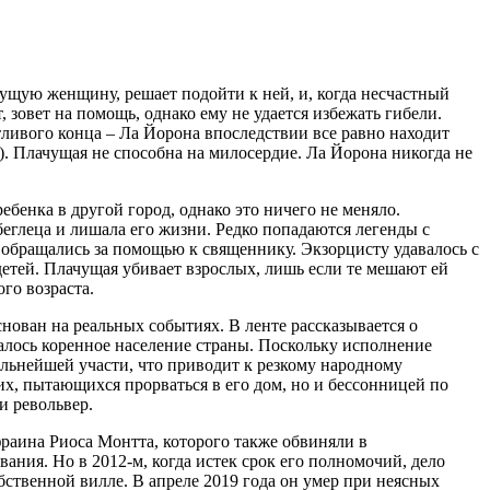
чущую женщину, решает подойти к ней, и, когда несчастный
 зовет на помощь, однако ему не удается избежать гибели.
тливого конца – Ла Йорона впоследствии все равно находит
е). Плачущая не способна на милосердие. Ла Йорона никогда не
бенка в другой город, однако это ничего не меняло.
беглеца и лишала его жизни. Редко попадаются легенды с
е обращались за помощью к священнику. Экзорцисту удавалось с
детей. Плачущая убивает взрослых, лишь если те мешают ей
го возраста.
нован на реальных событиях. В ленте рассказывается о
алось коренное население страны. Поскольку исполнение
альнейшей участи, что приводит к резкому народному
их, пытающихся прорваться в его дом, но и бессонницей по
и револьвер.
раина Риоса Монтта, которого также обвиняли в
ания. Но в 2012-м, когда истек срок его полномочий, дело
бственной вилле. В апреле 2019 года он умер при неясных