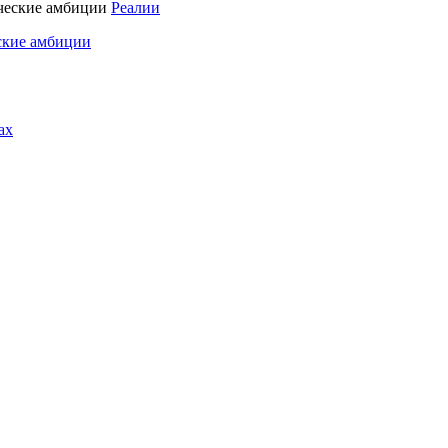
Реалии
ские амбиции
ах