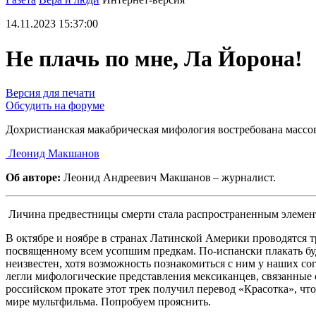
14.11.2023 15:37:00
Не плачь по мне, Ла Йорона!
Версия для печати
Обсудить на форуме
Дохристианская макабрическая мифология востребована массо
Леонид Макшанов
Об авторе:
Леонид Андреевич Макшанов – журналист.
Личина предвестницы смерти стала распространенным элемен
В октябре и ноябре в странах Латинской Америки проводятся
посвященному всем усопшим предкам. По-испански плакать буде
неизвестен, хотя возможность познакомиться с ним у наших с
легли мифологические представления мексиканцев, связанные с
российском прокате этот трек получил перевод «Красотка», чт
мире мультфильма. Попробуем прояснить.