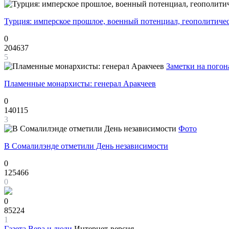
Турция: имперское прошлое, военный потенциал, геополитиче
0
204637
5
Заметки на погон
Пламенные монархисты: генерал Аракчеев
0
140115
3
Фото
В Сомалилэнде отметили День независимости
0
125466
0
0
85224
1
Газета
Вера и люди
Интернет-версия