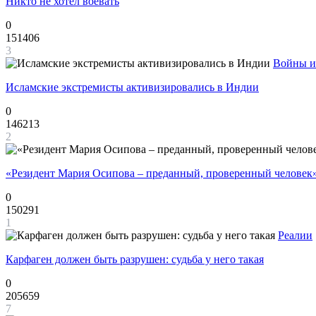
Никто не хотел воевать
0
151406
3
Войны и
Исламские экстремисты активизировались в Индии
0
146213
2
«Резидент Мария Осипова – преданный, проверенный человек
0
150291
1
Реалии
Карфаген должен быть разрушен: судьба у него такая
0
205659
7