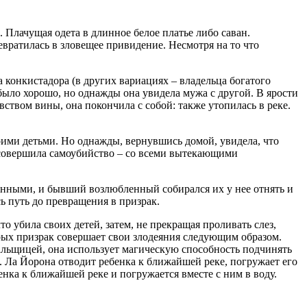
Плачущая одета в длинное белое платье либо саван.
вратилась в зловещее привидение. Несмотря на то что
конкистадора (в других вариациях – владельца богатого
было хорошо, но однажды она увидела мужа с другой. В ярости
увством вины, она покончила с собой: также утопилась в реке.
оими детьми. Но однажды, вернувшись домой, увидела, что
а совершила самоубийство – со всеми вытекающими
енными, и бывший возлюбленный собирался их у нее отнять и
ь путь до превращения в призрак.
о убила своих детей, затем, не прекращая проливать слез,
торых призрак совершает свои злодеяния следующим образом.
кальщицей, она использует магическую способность подчинять
. Ла Йорона отводит ребенка к ближайшей реке, погружает его
енка к ближайшей реке и погружается вместе с ним в воду.