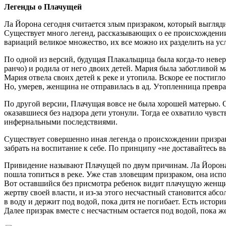
Легенды о Плачущей
Ла Йорона сегодня считается злым призраком, который выгляд
Существует много легенд, рассказывающих о ее происхождении
вариаций великое множество, их все можно их разделить на у
По одной из версий, будущая Плакальщица была когда-то неве
ранчо) и родила от него двоих детей. Мария была заботливой 
Мария отвела своих детей к реке и утопила. Вскоре ее постигло
Но, умерев, женщина не отправилась в ад. Утопленница преврат
По другой версии, Плачущая вовсе не была хорошей матерью. О
оказавшиеся без надзора дети утонули. Тогда ее охватило чув
инфернальными последствиями.
Существует совершенно иная легенда о происхождении призра
забрать на воспитание к себе. По принципу «не доставайтесь 
Привидение называют Плачущей по двум причинам. Ла Йорона, ко
пошла топиться в реке. Уже став зловещим призраком, она исп
Вот оставшийся без присмотра ребенок видит плачущую женщин
жертву своей власти, и из-за этого несчастный становится аб
в воду и держит под водой, пока дитя не погибает. Есть исто
Далее призрак вместе с несчастным остается под водой, пока ж