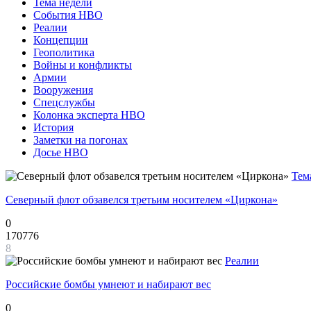
Тема недели
События НВО
Реалии
Концепции
Геополитика
Войны и конфликты
Армии
Вооружения
Спецслужбы
Колонка эксперта НВО
История
Заметки на погонах
Досье НВО
Тем
Северный флот обзавелся третьим носителем «Циркона»
0
170776
8
Реалии
Российские бомбы умнеют и набирают вес
0