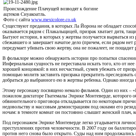
Происхождение Плачущей возводят к богине
ацтеков Сиуакоатль.
Фото с сайта
www.mexicolore.co.uk
Существуют предания, в которых Ла Йорона не обладает спосо
оказывается рядом с Плакальщицей, призрак хватает дитя, тащи
Бытуют истории, в которых у жертвы получается вырваться из 
сбежавшего и завершает начатое дело (причем, если рядом нет 
передумает убивать свою жертву, она не пожалеет, не пощадит 
В фольклоре можно обнаружить истории про попытки спасения с
Инфернальная сущность не переставала искать того, кто от нее
хорошей концовкой: в них несчастный, сумев убежать от призр
помощью молитв заставить призрака прекратить преследовать с
добраться до выбранного ею в жертвы ребенка. Однако иногда 
Этому персонажу посвящено немало фильмов. Один из них – «La
пожилом диктаторе Гватемалы Энрике Монтеверде, которого об
обвинительного приговора откладывается по некоторым причин
недовольству и массовым демонстрациям под окнами его резиде
ночам: в темноте комнат он постоянно слышит женский плач, ко
Под персонажем Энрике Монтеверде легко угадывается личност
преступлениях против человечности. В 2007 году он баллотиров
против него снова было открыто. Суды над ним продолжались н