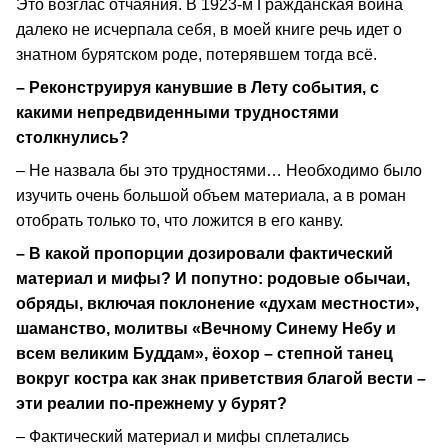
Это возглас отчаяния. В 1923-м Гражданская война
далеко не исчерпала себя, в моей книге речь идет о
знатном бурятском роде, потерявшем тогда всё.
– Реконструируя канувшие в Лету события, с
какими непредвиденными трудностями
столкнулись?
– Не назвала бы это трудностями… Необходимо было
изучить очень большой объем материала, а в роман
отобрать только то, что ложится в его канву.
– В какой пропорции дозировали фактический
материал и мифы? И попутно: родовые обычаи,
обряды, включая поклонение «духам местности»,
шаманство, молитвы «Вечному Синему Небу и
всем великим Буддам», ёохор – степной танец
вокруг костра как знак приветствия благой вести –
эти реалии по-прежнему у бурят?
– Фактический материал и мифы сплетались