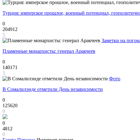
Турция: имперское прошлое, военный потенциал, геополитиче
0
204912
5
Заметки на погон
Пламенные монархисты: генерал Аракчеев
0
140171
3
Фото
В Сомалилэнде отметили День независимости
0
125620
0
0
4812
0
Газета
Персона
Интернет-версия