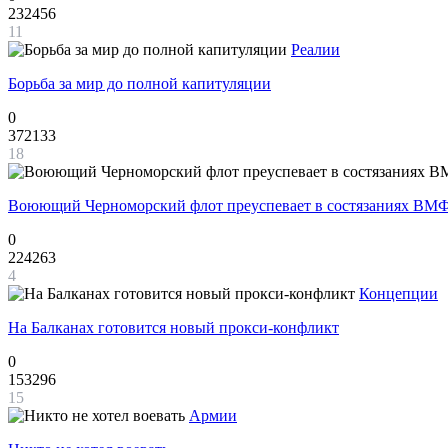
232456
11
Реалии
Борьба за мир до полной капитуляции
0
372133
18
Воюющий Черноморский флот преуспевает в состязаниях ВМФ
0
224263
4
Концепции
На Балканах готовится новый прокси-конфликт
0
153296
15
Армии