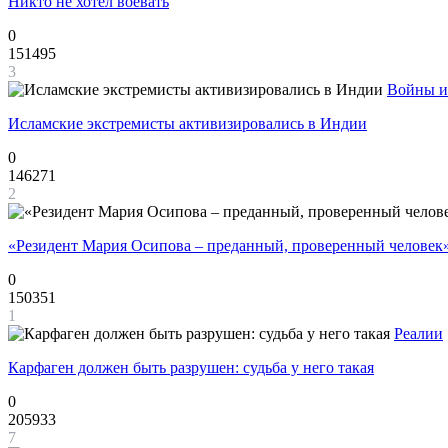
Никто не хотел воевать
0
151495
3
Войны и
Исламские экстремисты активизировались в Индии
0
146271
2
«Резидент Мария Осипова – преданный, проверенный человек
0
150351
1
Реалии
Карфаген должен быть разрушен: судьба у него такая
0
205933
7