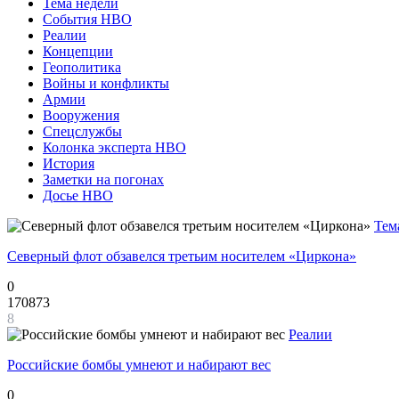
Тема недели
События НВО
Реалии
Концепции
Геополитика
Войны и конфликты
Армии
Вооружения
Спецслужбы
Колонка эксперта НВО
История
Заметки на погонах
Досье НВО
Тем
Северный флот обзавелся третьим носителем «Циркона»
0
170873
8
Реалии
Российские бомбы умнеют и набирают вес
0