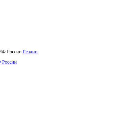
Реалии
 России