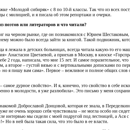
ежке «Молодой сибиряк» с 8 по 10-й классы. Так что из всех пос
йды с милицией, и я писала об этом репортажи и очерки.
из поэтов или литераторов и что читали?
ниг на черном рынке, где он познакомился с Юрием Шестаковым, 
 нему можно было всегда зайти за книгой. Такой подвижник, ко
да я лежала в детских больницах, всегда читала какую-то его м
» Анастасии Цветаевой, а приехав в Москву, в киоске «Горсправ
ебе 2 года, написала, что мне 15 лет. И самое поразительное, чт
 а второе – густой вязью и с вертикальными дописками по пери
– но я пишу вам сама». Первое – вежливое и полное общих слов о
амое дурное свойство». И я, конечно, это свойство в себе искор
бенно в молодости, я уже разлюбила». Это письмо у меня сохран
знакомой Доброславой Донцовой, которая ее знала, в Переделкино
не очень хорошо себя чувствовала – не могла особо ни сидеть, 
осле интервью мы сидели с моей подругой под лестницей, а Ася
» Но в ней была такая сила, что это было в ее власти.