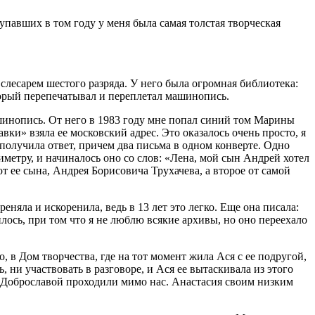
тупавших в том году у меня была самая толстая творческая
слесарем шестого разряда. У него была огромная библиотека:
торый перепечатывал и переплетал машинопись.
ашинопись. От него в 1983 году мне попал синий том Марины
ки» взяла ее московский адрес. Это оказалось очень просто, я
о получила ответ, причем два письма в одном конверте. Одно
метру, и начиналось оно со слов: «Лена, мой сын Андрей хотел
т ее сына, Андрея Борисовича Трухачева, а второе от самой
еняла и искоренила, ведь в 13 лет это легко. Еще она писала:
илось, при том что я не люблю всякие архивы, но оно переехало
, в Дом творчества, где на тот момент жила Ася с ее подругой,
ни участвовать в разговоре, и Ася ее вытаскивала из этого
 с Доброславой проходили мимо нас. Анастасия своим низким