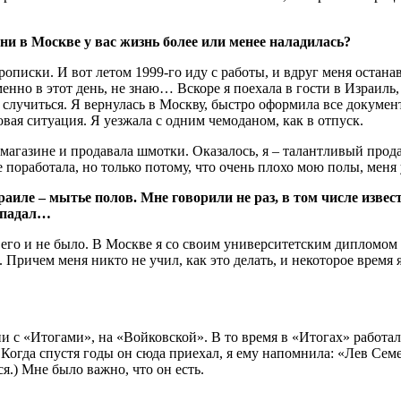
ени в Москве у вас жизнь более или менее наладилась?
рописки. И вот летом 1999-го иду с работы, и вдруг меня остан
нно в этот день, не знаю… Вскоре я поехала в гости в Израиль, 
лучиться. Я вернулась в Москву, быстро оформила все документы
овая ситуация. Я уезжала с одним чемоданом, как в отпуск.
в магазине и продавала шмотки. Оказалось, я – талантливый про
 поработала, но только потому, что очень плохо мою полы, меня
раиле – мытье полов. Мне говорили не раз, в том числе изве
е падал…
о его и не было. В Москве я со своим университетским дипломом 
Причем меня никто не учил, как это делать, и некоторое время я
и с «Итогами», на «Войковской». В то время в «Итогах» работал
Когда спустя годы он сюда приехал, я ему напомнила: «Лев Семе
ся.) Мне было важно, что он есть.