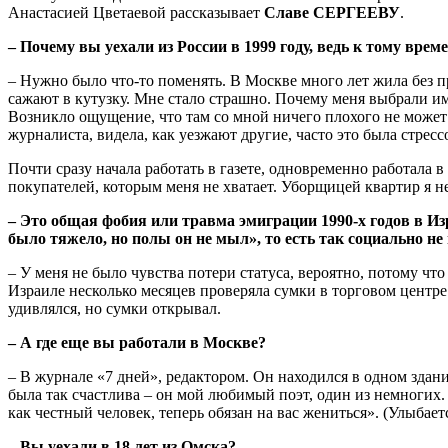
Анастасией Цветаевой рассказывает
Славе СЕРГЕЕВУ
.
– Почему вы уехали из России в 1999 году, ведь к тому врем
– Нужно было что-то поменять. В Москве много лет жила без п
сажают в кутузку. Мне стало страшно. Почему меня выбрали име
Возникло ощущение, что там со мной ничего плохого не может с
журналиста, видела, как уезжают другие, часто это была стресс
Почти сразу начала работать в газете, одновременно работала 
покупателей, которым меня не хватает. Уборщицей квартир я не
– Это общая фобия или травма эмиграции 1990-х годов в Из
было тяжело, но полы он не мыл», то есть так социально н
– У меня не было чувства потери статуса, вероятно, потому чт
Израиле несколько месяцев проверяла сумки в торговом центре. 
удивлялся, но сумки открывал.
– А где еще вы работали в Москве?
– В журнале «7 дней», редактором. Он находился в одном здани
была так счастлива – он мой любимый поэт, один из немногих. 
как честный человек, теперь обязан на вас жениться». (Улыбает
– Вы уехали в 18 лет из Омска?