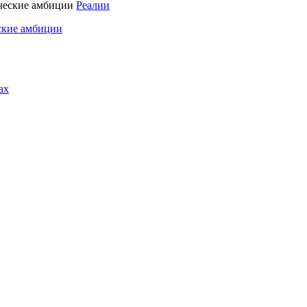
Реалии
ские амбиции
ах