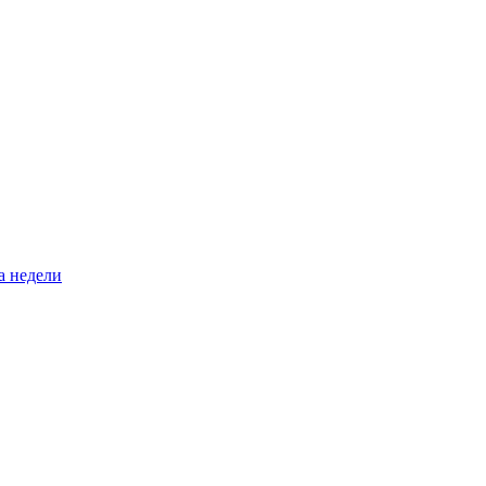
а недели