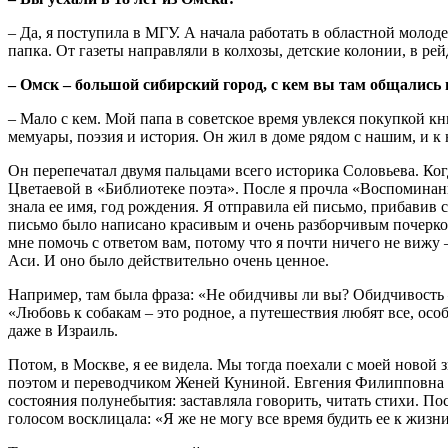
– Да, я поступила в МГУ. А начала работать в областной молод
папка. От газеты направляли в колхозы, детские колонии, в ре
– Омск – большой сибирский город, с кем вы там общались 
– Мало с кем. Мой папа в советское время увлекся покупкой к
мемуары, поэзия и история. Он жил в доме рядом с нашим, и к
Он перепечатал двумя пальцами всего историка Соловьева. Ког
Цветаевой в «Библиотеке поэта». После я прочла «Воспоминания
знала ее имя, год рождения. Я отправила ей письмо, прибавив с
письмо было написано красивым и очень разборчивым почерком,
мне помочь с ответом вам, потому что я почти ничего не вижу 
Аси. И оно было действительно очень ценное.
Например, там была фраза: «Не обидчивы ли вы? Обидчивость – с
«Любовь к собакам – это родное, а путешествия любят все, осо
даже в Израиль.
Потом, в Москве, я ее видела. Мы тогда поехали с моей новой 
поэтом и переводчиком Женей Куниной. Евгения Филипповна уже 
состояния полунебытия: заставляла говорить, читать стихи. П
голосом восклицала: «Я же не могу все время будить ее к жизни!