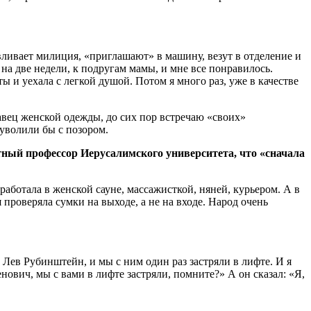
авливает милиция, «приглашают» в машину, везут в отделение и
на две недели, к подругам мамы, и мне все понравилось.
 и уехала с легкой душой. Потом я много раз, уже в качестве
давец женской одежды, до сих пор встречаю «своих»
 уволили бы с позором.
стный профессор Иерусалимского университета, что «сначала
работала в женской сауне, массажисткой, няней, курьером. А в
 проверяла сумки на выходе, а не на входе. Народ очень
 Лев Рубинштейн, и мы с ним один раз застряли в лифте. И я
нович, мы с вами в лифте застряли, помните?» А он сказал: «Я,