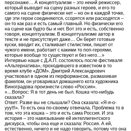
персонаже… А концептуализм – это некий режиссер,
который выводит на сцену разных героев, и его-то
самого на сцене физически нет – но он в каждой точке,
где эти герои соединяются, ссорятся или расходятся –
он-то как раз и есть самый главный. Но физически его
на сцене как будто бы и нет. Вот это и есть, собственно
говоря, концептуализм. В концептуализме автор в
тексте и не присутствует даже… Он берет готовые
куски, вводит их, сталкивает стилистики, пишет от
чужого имени, работает с какими то поп-героями,
которые вообще то существуют и без него…»
Интервью наше с Д.А.П. состоялось после фестиваля
«Альтернатива», проходившего в известном в то
время клубе «ДОМ». Дмитрий Александрович
участвовал в одном из перформансов, размахивая
факелом, он уговаривал домашнего кота художника
Виноградова произнести слово «Россия».
«…Вопрос: Я в тот день не был. Кошка что-нибудь
сказала?
Ответ: Разве вы не слышали? Она сказала: «Я-я-о-
ууу!!!». То есть она по-своему отвечала. Проблема то в
том, что эта кошка – это и есть сама Россия. И эта
история – это навязывание ей интеллигентского
дискурса, чтобы она еще и сказала: Россия. А ей,
естественно, ничего и не надо говорить, потому что она