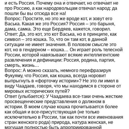
и есть Россия. Почему она и отвечает, но отвечает не
про Россию, а как народовольцам отвечал народ: да
пошли бы вы отсюда все на!
Вопрос: Простите, но это же вроде кот, и зовут его
Васька. Какая же это Россия? Россия – это барыня,
дама, самка. Это еще Бердяев, кажется, говорил.
Ответ: Да, это кот, это кот Васька, но в принципе, как
символ – это кошка. То, что он там кот, в данной
ситуации не имеет значения. В половом смысле это
кот, но в гендерном – кошка… Он играет роль телесной
России, которой навязывают всякие интеллигентские
развлечения и дефиниции: Россия, родина, партия,
смерть, жизнь…
Вопрос: А можно сказать, немного перефразируя
Фукуяму, что Россия, как кошка, всегда норовит
выпрыгнуть в «форточку истории»? Не это ли имел в
виду Чаадаев, говоря, что мы находимся в стороне от
мировых исторических путей?
Ответ (улыбается): У Чаадаева все-таки очень жесткие
просвещенческие представления о должном в
истории. В моем случае кошка прочитывается более
как общая и все-присутствующая (не только
исключительно в России, так как почти все именования
стран женского рода) природа, натура женская, не
могущая полностью быть апроприированной