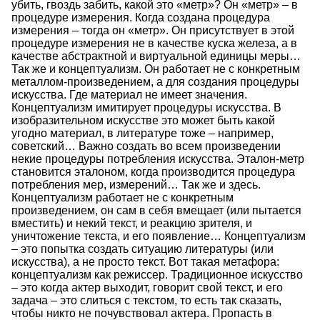
убить, гвоздь забить, какой это «метр»? Он «метр» – в
процедуре измерения. Когда создана процедура
измерения – тогда он «метр». Он присутствует в этой
процедуре измерения не в качестве куска железа, а в
качестве абстрактной и виртуальной единицы меры…
Так же и концептуализм. Он работает не с конкретным
металлом-произведением, а для создания процедуры
искусства. Где материал не имеет значения.
Концептуализм имитирует процедуры искусства. В
изобразительном искусстве это может быть какой
угодно материал, в литературе тоже – например,
советский… Важно создать во всем произведении
некие процедуры потребления искусства. Эталон-метр
становится эталоном, когда производится процедура
потребления мер, измерений… Так же и здесь.
Концептуализм работает не с конкретным
произведением, он сам в себя вмещает (или пытается
вместить) и некий текст, и реакцию зрителя, и
уничтожение текста, и его появление… Концептуализм
– это попытка создать ситуацию литературы (или
искусства), а не просто текст. Вот такая метафора:
концептуализм как режиссер. Традиционное искусство
– это когда актер выходит, говорит свой текст, и его
задача – это слиться с текстом, то есть так сказать,
чтобы никто не почувствовал актера. Пропасть в