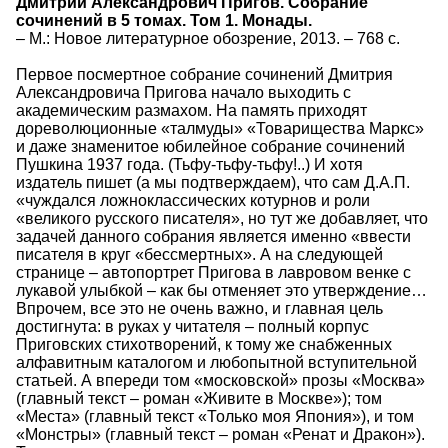
Дмитрий Александрович Пригов. Собрание
сочинений в 5 томах. Том 1. Монады.
– М.: Новое литературное обозрение, 2013. – 768 с.
Первое посмертное собрание сочинений Дмитрия
Александровича Пригова начало выходить с
академическим размахом. На память приходят
дореволюционные «талмуды» «Товарищества Маркс»
и даже знаменитое юбилейное собрание сочинений
Пушкина 1937 года. (Тьфу-тьфу-тьфу!..) И хотя
издатель пишет (а мы подтверждаем), что сам Д.А.П.
«чуждался ложноклассических котурнов и роли
«великого русского писателя», но тут же добавляет, что
задачей данного собрания является именно «ввести
писателя в круг «бессмертных». А на следующей
странице – автопортрет Пригова в лавровом венке с
лукавой улыбкой – как бы отменяет это утверждение…
Впрочем, все это не очень важно, и главная цель
достигнута: в руках у читателя – полный корпус
Приговских стихотворений, к тому же снабженных
алфавитным каталогом и любопытной вступительной
статьей. А впереди том «московской» прозы «Москва»
(главный текст – роман «Живите в Москве»); том
«Места» (главный текст «Только моя Япония»), и том
«Монстры» (главный текст – роман «Ренат и Дракон»).