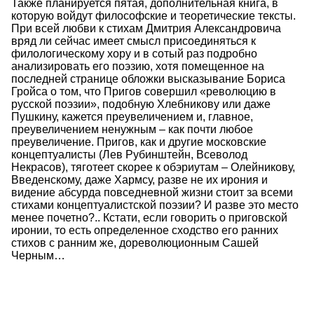
Также планируется пятая, дополнительная книга, в
которую войдут философские и теоретические тексты.
При всей любви к стихам Дмитрия Александровича
вряд ли сейчас имеет смысл присоединяться к
филологическому хору и в сотый раз подробно
анализировать его поэзию, хотя помещенное на
последней странице обложки высказывание Бориса
Гройса о том, что Пригов совершил «революцию в
русской поэзии», подобную Хлебникову или даже
Пушкину, кажется преувеличением и, главное,
преувеличением ненужным – как почти любое
преувеличение. Пригов, как и другие московские
концептуалисты (Лев Рубинштейн, Всеволод
Некрасов), тяготеет скорее к обэриутам – Олейникову,
Введенскому, даже Хармсу, разве не их ирония и
видение абсурда повседневной жизни стоит за всеми
стихами концептуалистской поэзии? И разве это место
менее почетно?.. Кстати, если говорить о приговской
иронии, то есть определенное сходство его ранних
стихов с ранним же, дореволюционным Сашей
Черным…