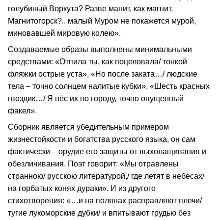
голубиный Воркута? Разве манит, как магнит,
Магнитогорск?.. малый Муром не покажется мурой,
миновавшей мировую колею».
Создаваемые образы выполнены минимальными
средствами: «Отпила ты, как поцеловала/ тонкой
фляжки острые уста», «Но после заката…/ людские
тела – точно солнцем налитые кубки», «Шесть красных
гвоздик…/ Я нёс их по городу, точно опущенный
факел».
Сборник является убедительным примером
жизнестойкости и богатства русского языка, он сам
фактически – орудие его защиты от выхолащивания и
обезличивания. Поэт говорит: «Мы отравлены
странною/ русскою литературой,/ где летят в небесах/
на горбатых конях дураки». И из другого
стихотворения: «…и на полянах расправляют плечи/
тугие лукоморские дубки/ и впитывают грудью без