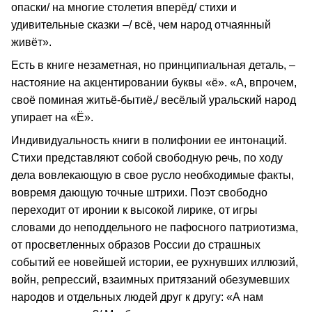
опаски/ на многие столетия вперёд/ стихи и
удивительные сказки –/ всё, чем народ отчаянный
живёт».
Есть в книге незаметная, но принципиальная деталь, –
настояние на акцентировании буквы «ё». «А, впрочем,
своё поминая житьё-бытиё,/ весёлый уральский народ
упирает на «Ё».
Индивидуальность книги в полифонии ее интонаций.
Стихи представляют собой свободную речь, по ходу
дела вовлекающую в свое русло необходимые факты,
вовремя дающую точные штрихи. Поэт свободно
переходит от иронии к высокой лирике, от игры
словами до неподдельного не пафосного патриотизма,
от просветленных образов России до страшных
событий ее новейшей истории, ее рухнувших иллюзий,
войн, репрессий, взаимных притязаний обезумевших
народов и отдельных людей друг к другу: «А нам