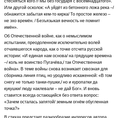
стесняться кого?/ Мы без государя с восемнадцатого».
Или другой осколок: «А уйдёт из бетонного ложа река –/
обнажится забытая кем-то кирка/ То простое железо –
не эхо времён. / Безъязыкая вечность не помнит
имён».
Об Отечественной войне, как о немыслимом
испытании, преодоленном исключительно волей
отчаявшегося народа, как о точке отсчета русской
истории: «И единая нам основа/ на грядущие времена
–/ коль не воинство Пугачёва,/ так Отечественная
война». В теме войны снова возникает сквозная для
сборника линия птиц, но уродливо искаженной: «В том
снегу не только танки-пушки,/ но и куропатки да
кукушки/ люду наклевали – не дай Бог». И вновь
ставится всегда остающийся без ответа вопрос:
«Зачем осталась запятой/ земным огнём обугленная
точка?»
В стихах предстает разнообразие интересов автора,