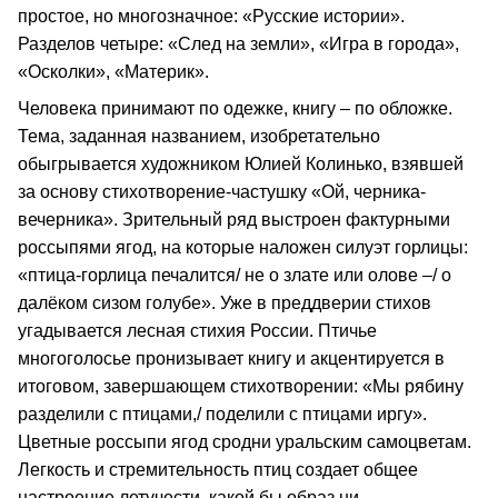
простое, но многозначное: «Русские истории».
Разделов четыре: «След на земли», «Игра в города»,
«Осколки», «Материк».
Человека принимают по одежке, книгу – по обложке.
Тема, заданная названием, изобретательно
обыгрывается художником Юлией Колинько, взявшей
за основу стихотворение-частушку «Ой, черника-
вечерника». Зрительный ряд выстроен фактурными
россыпями ягод, на которые наложен силуэт горлицы:
«птица-горлица печалится/ не о злате или олове –/ о
далёком сизом голубе». Уже в преддверии стихов
угадывается лесная стихия России. Птичье
многоголосье пронизывает книгу и акцентируется в
итоговом, завершающем стихотворении: «Мы рябину
разделили с птицами,/ поделили с птицами иргу».
Цветные россыпи ягод сродни уральским самоцветам.
Легкость и стремительность птиц создает общее
настроение летучести, какой бы образ ни