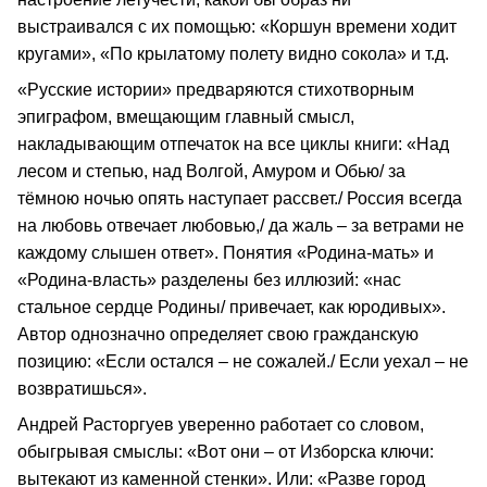
выстраивался с их помощью: «Коршун времени ходит
кругами», «По крылатому полету видно сокола» и т.д.
«Русские истории» предваряются стихотворным
эпиграфом, вмещающим главный смысл,
накладывающим отпечаток на все циклы книги: «Над
лесом и степью, над Волгой, Амуром и Обью/ за
тёмною ночью опять наступает рассвет./ Россия всегда
на любовь отвечает любовью,/ да жаль – за ветрами не
каждому слышен ответ». Понятия «Родина-мать» и
«Родина-власть» разделены без иллюзий: «нас
стальное сердце Родины/ привечает, как юродивых».
Автор однозначно определяет свою гражданскую
позицию: «Если остался – не сожалей./ Если уехал – не
возвратишься».
Андрей Расторгуев уверенно работает со словом,
обыгрывая смыслы: «Вот они – от Изборска ключи:
вытекают из каменной стенки». Или: «Разве город