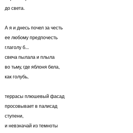
до света.
А я и днесь почел за честь
ее любому предпочесть
глаголу б...
свеча пылала и плыла
во тьму, где яблоня бела,
как голубь,
террасы плюшевый фасад
просовывает в палисад
ступени,
и невзначай из темноты