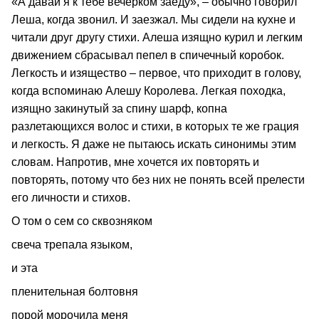
«А давай я к тебе вечерком заеду», – обычно говорил
Леша, когда звонил. И заезжал. Мы сидели на кухне и
читали друг другу стихи. Алеша изящно курил и легким
движением сбрасывал пепел в спичечный коробок.
Легкость и изящество – первое, что приходит в голову,
когда вспоминаю Алешу Королева. Легкая походка,
изящно закинутый за спину шарф, копна
разлетающихся волос и стихи, в которых те же грация
и легкость. Я даже не пытаюсь искать синонимы этим
словам. Напротив, мне хочется их повторять и
повторять, потому что без них не понять всей прелести
его личности и стихов.
О том о сем со сквозняком
свеча трепала языком,
и эта
пленительная болтовня
порой морочила меня