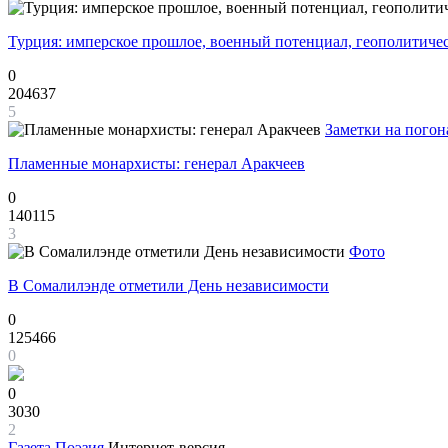
Турция: имперское прошлое, военный потенциал, геополитиче
0
204637
5
Заметки на погон
Пламенные монархисты: генерал Аракчеев
0
140115
3
Фото
В Сомалилэнде отметили День независимости
0
125466
0
0
3030
2
Газета
Поэзия
Интернет-версия