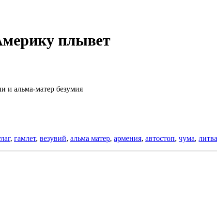
Америку плывет
ли и альма-матер безумия
улаг
,
гамлет
,
везувий
,
альма матер
,
армения
,
автостоп
,
чума
,
литв