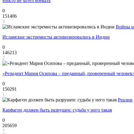
Никто не хотел воевать
0
151406
3
Войны и
Исламские экстремисты активизировались в Индии
0
146213
2
«Резидент Мария Осипова – преданный, проверенный человек
0
150291
1
Реалии
Карфаген должен быть разрушен: судьба у него такая
0
205659
7