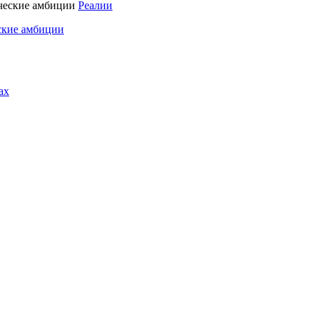
Реалии
ские амбиции
ах