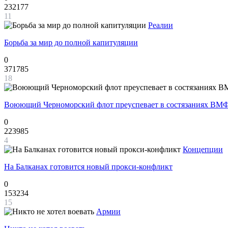
232177
11
Реалии
Борьба за мир до полной капитуляции
0
371785
18
Воюющий Черноморский флот преуспевает в состязаниях ВМФ
0
223985
4
Концепции
На Балканах готовится новый прокси-конфликт
0
153234
15
Армии