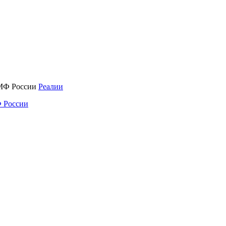
Реалии
 России