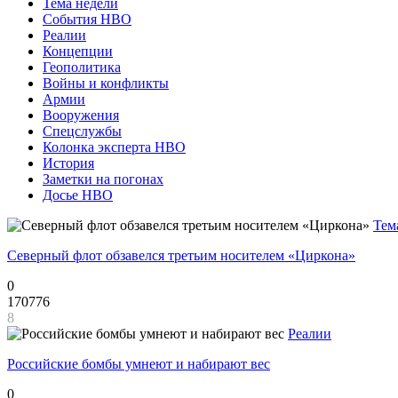
Тема недели
События НВО
Реалии
Концепции
Геополитика
Войны и конфликты
Армии
Вооружения
Спецслужбы
Колонка эксперта НВО
История
Заметки на погонах
Досье НВО
Тем
Северный флот обзавелся третьим носителем «Циркона»
0
170776
8
Реалии
Российские бомбы умнеют и набирают вес
0