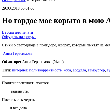
29.03.2018 00:01:00
Но гордое мое корыто в мою 
Версия для печати
Обсудить на форуме
Стихи о светодиоде в помидоре, жабрах, которые пыхтят на ме
Анна Герасимова
Об авторе:
Анна Герасимова (Умка)
Тэги:
интернет
,
политкорректность
,
коба
,
абдулла
,
гамбургер
,
г
Политкорректность хочется
задвинуть,
Послать ее к чертям,
и все дела.