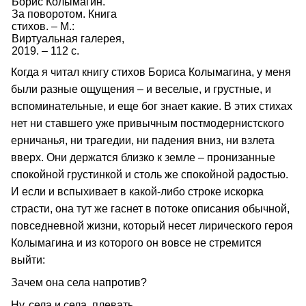
Борис Колымагин.
За поворотом. Книга
стихов. – М.:
Виртуальная галерея,
2019. – 112 с.
Когда я читал книгу стихов Бориса Колымагина, у меня
были разные ощущения – и веселые, и грустные, и
вспоминательные, и еще бог знает какие. В этих стихах
нет ни ставшего уже привычным постмодернистского
ерничанья, ни трагедии, ни падения вниз, ни взлета
вверх. Они держатся близко к земле – пронизанные
спокойной грустинкой и столь же спокойной радостью.
И если и вспыхивает в какой‑либо строке искорка
страсти, она тут же гаснет в потоке описания обычной,
повседневной жизни, который несет лирического героя
Колымагина и из которого он вовсе не стремится
выйти:
Зачем она села напротив?
Ну, села и села, плевать.