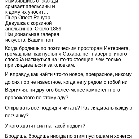
Измаявшись от жажды,
срывает апельсины и
к дому их уносит…
Пьер Огюст Ренуар.
Девушка с корзиной
апельсинов. Около 1889.
Национальная галерея
искусств, Вашингтон
Когда бродишь по поэтическим просторам Интернета,
громадным, как пустыня Сахара, нет, наверно, иного
способа наткнуться на что‑то стоящее, чем только
приглядываться к заголовкам.
И вправду, как найти что‑то новое, прекрасное, никому
до сих пор не известное, когда нету рядом с тобой ни
Вергилия, ни другого более‑менее компетентного
провожатого по этому аду?..
Открывать всё подряд и читать? Разглядывать каждую
песчинку?
У кого хватит сил на такой подвиг?
Бродишь, бродишь иногда по этим пустошам и хочется