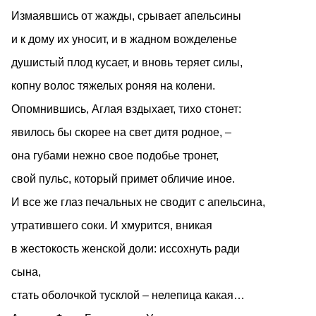
Измаявшись от жажды, срывает апельсины
и к дому их уносит, и в жадном вожделенье
душистый плод кусает, и вновь теряет силы,
копну волос тяжелых роняя на колени.
Опомнившись, Аглая вздыхает, тихо стонет:
явилось бы скорее на свет дитя родное, –
она губами нежно свое подобье тронет,
свой пульс, который примет обличие иное.
И все же глаз печальных не сводит с апельсина,
утратившего соки. И хмурится, вникая
в жестокость женской доли: иссохнуть ради
сына,
стать оболочкой тусклой – нелепица какая…