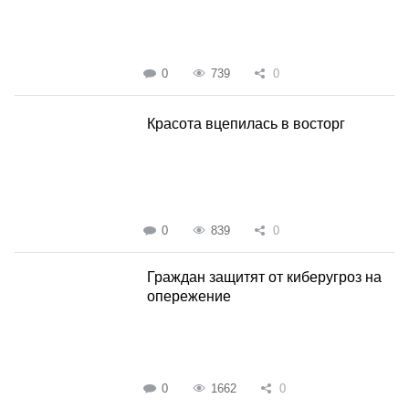
0
739
0
Красота вцепилась в восторг
0
839
0
Граждан защитят от киберугроз на
опережение
0
1662
0