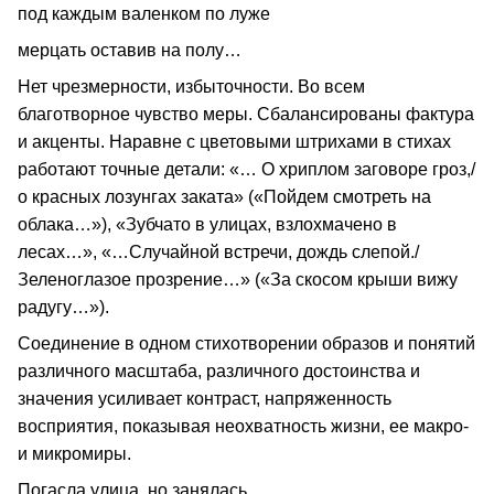
под каждым валенком по луже
мерцать оставив на полу…
Нет чрезмерности, избыточности. Во всем
благотворное чувство меры. Сбалансированы фактура
и акценты. Наравне с цветовыми штрихами в стихах
работают точные детали: «… О хриплом заговоре гроз,/
о красных лозунгах заката» («Пойдем смотреть на
облака…»), «Зубчато в улицах, взлохмачено в
лесах…», «…Случайной встречи, дождь слепой./
Зеленоглазое прозрение…» («За скосом крыши вижу
радугу…»).
Соединение в одном стихотворении образов и понятий
различного масштаба, различного достоинства и
значения усиливает контраст, напряженность
восприятия, показывая неохватность жизни, ее макро-
и микромиры.
Погасла улица, но занялась