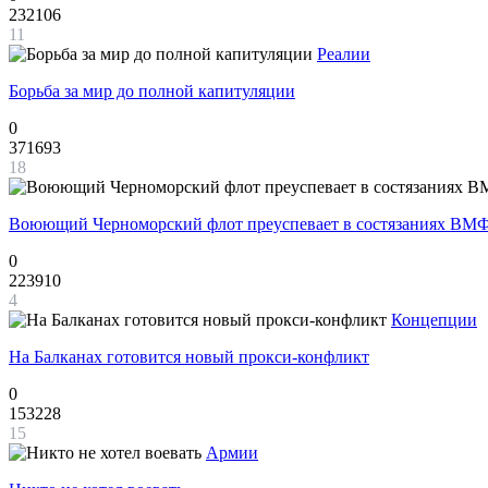
232106
11
Реалии
Борьба за мир до полной капитуляции
0
371693
18
Воюющий Черноморский флот преуспевает в состязаниях ВМФ
0
223910
4
Концепции
На Балканах готовится новый прокси-конфликт
0
153228
15
Армии