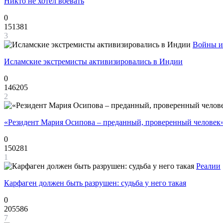
Никто не хотел воевать
0
151381
3
Войны и
Исламские экстремисты активизировались в Индии
0
146205
2
«Резидент Мария Осипова – преданный, проверенный человек
0
150281
1
Реалии
Карфаген должен быть разрушен: судьба у него такая
0
205586
7