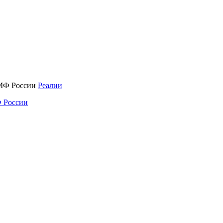
Реалии
 России