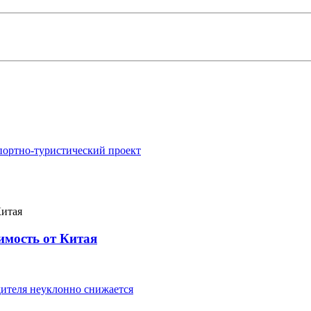
портно-туристический проект
имость от Китая
ителя неуклонно снижается