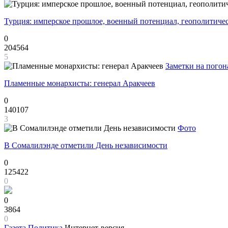
Турция: имперское прошлое, военный потенциал, геополитиче
0
204564
5
Заметки на погон
Пламенные монархисты: генерал Аракчеев
0
140107
3
Фото
В Сомалилэнде отметили День независимости
0
125422
0
0
3864
0
Газета
Политика
Интернет-версия