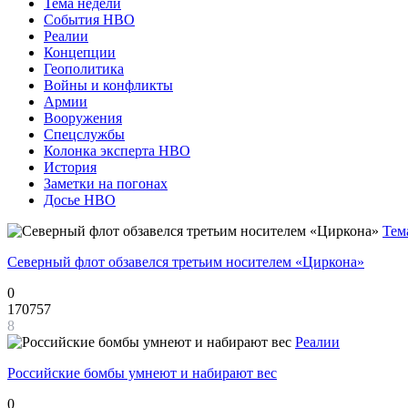
Тема недели
События НВО
Реалии
Концепции
Геополитика
Войны и конфликты
Армии
Вооружения
Спецслужбы
Колонка эксперта НВО
История
Заметки на погонах
Досье НВО
Тем
Северный флот обзавелся третьим носителем «Циркона»
0
170757
8
Реалии
Российские бомбы умнеют и набирают вес
0