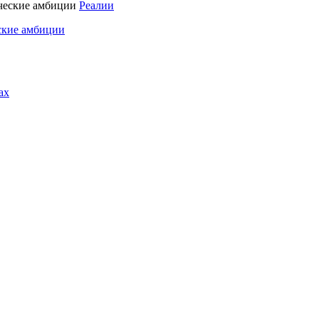
Реалии
ские амбиции
ах