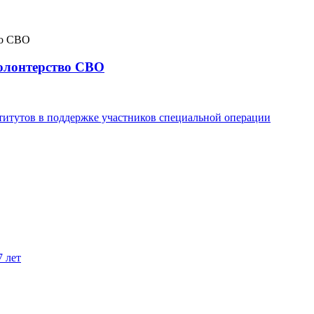
волонтерство СВО
титутов в поддержке участников специальной операции
7 лет